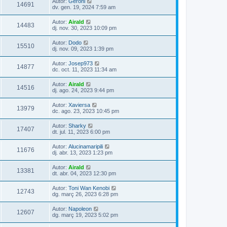
Autor:
Geroni
14691
dv. gen. 19, 2024 7:59 am
Autor:
Airald
14483
dj. nov. 30, 2023 10:09 pm
Autor:
Dodo
15510
dj. nov. 09, 2023 1:39 pm
Autor:
Josep973
14877
dc. oct. 11, 2023 11:34 am
Autor:
Airald
14516
dj. ago. 24, 2023 9:44 pm
Autor:
Xaviersa
13979
dc. ago. 23, 2023 10:45 pm
Autor:
Sharky
17407
dt. jul. 11, 2023 6:00 pm
Autor:
Alucinamaripili
11676
dj. abr. 13, 2023 1:23 pm
Autor:
Airald
13381
dt. abr. 04, 2023 12:30 pm
Autor:
Toni Wan Kenobi
12743
dg. març 26, 2023 6:28 pm
Autor:
Napoleon
12607
dg. març 19, 2023 5:02 pm