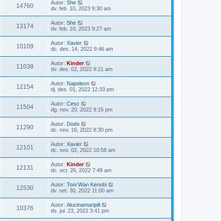
Autor:
She
14760
dv. feb. 10, 2023 9:30 am
Autor:
She
13174
dv. feb. 10, 2023 9:27 am
Autor:
Xavier
10109
dc. des. 14, 2022 9:46 am
Autor:
Kinder
11038
dv. des. 02, 2022 9:21 am
Autor:
Napoleon
12154
dj. des. 01, 2022 12:33 pm
Autor:
Cesc
11504
dg. nov. 20, 2022 9:15 pm
Autor:
Dodo
11290
dc. nov. 16, 2022 8:30 pm
Autor:
Xavier
12101
dc. nov. 02, 2022 10:58 am
Autor:
Kinder
12131
dc. oct. 26, 2022 7:49 am
Autor:
Toni Wan Kenobi
12530
dv. set. 30, 2022 11:00 am
Autor:
Alucinamaripili
10376
ds. jul. 23, 2022 3:41 pm