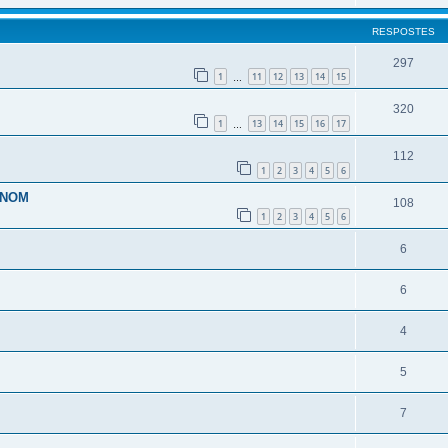
RESPOSTES
297
1
11
12
13
14
15
…
320
1
13
14
15
16
17
…
112
1
2
3
4
5
6
 NOM
108
1
2
3
4
5
6
6
6
4
5
7