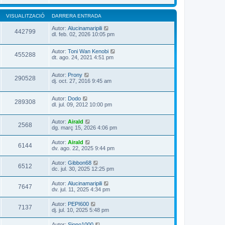
VISUALITZACIÓ
DARRERA ENTRADA
Autor:
Alucinamaripili
442799
dl. feb. 02, 2026 10:05 pm
Autor:
Toni Wan Kenobi
455288
dt. ago. 24, 2021 4:51 pm
Autor:
Prony
290528
dj. oct. 27, 2016 9:45 am
Autor:
Dodo
289308
dl. jul. 09, 2012 10:00 pm
Autor:
Airald
2568
dg. març 15, 2026 4:06 pm
Autor:
Airald
6144
dv. ago. 22, 2025 9:44 pm
Autor:
Gibbon68
6512
dc. jul. 30, 2025 12:25 pm
Autor:
Alucinamaripili
7647
dv. jul. 11, 2025 4:34 pm
Autor:
PEPI600
7137
dj. jul. 10, 2025 5:48 pm
Autor:
Siono1000