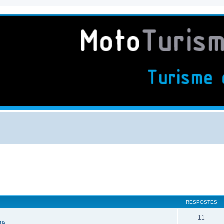
RESPOSTES
11
ris