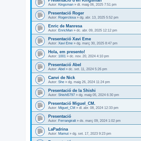
Presentació d'en Kingsman
Autor:
Kingsman
» dt. maig 06, 2025 7:51 pm
Presentació Roger
Autor:
Rogerclosa
» dg. abr. 13, 2025 5:52 pm
Enric de Manresa
Autor:
EnricMan
» dc. abr. 09, 2025 12:12 pm
Presentació Xavi Eme
Autor:
Xavi Eme
» dg. març 30, 2025 8:47 pm
Hola, em presento!
Autor:
1001
» dc. nov. 20, 2024 4:10 pm
Presentació Abel
Autor:
Abel
» dc. set. 11, 2024 5:26 pm
Canvi de Nick
Autor:
She
» dg. maig 26, 2024 11:24 pm
Presentació de la Shishi
Autor:
Shishi5797
» dg. maig 05, 2024 6:30 pm
Presentació Miguel_CM.
Autor:
Miguel_CM
» dl. abr. 08, 2024 12:33 pm
Presentació
Autor:
Ferrangiralt
» ds. març 09, 2024 1:02 pm
LaPadrina
Autor:
Mamut
» dg. set. 17, 2023 9:23 pm