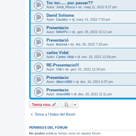
Toc toc..... puc passar??
Autor:
Jordi_Pesca
» dc. maig 11, 2022 9:27 pm
David Solsona
Autor:
Davidsc
» dj. març 31, 2022 7:33 pm
Presentacio
Autor:
MAVIPU
» dc. gen. 05, 2022 10:12 am
Presentació
Autor:
lluistrell
» ds. feb. 05, 2022 7:20 pm
carles Vidal
Autor:
Carles Vidal
» dl. nov. 29, 2021 12:58 pm
RE-Presentacio!!!
Autor:
Otili
» ds. gen. 01, 2022 12:28 pm
Presentacio
Autor:
Albert ABM
» dj. des. 16, 2021 6:37 pm
Presentacio
Autor:
Anton888
» dl. des. 20, 2021 11:11 pm
Tema nou
Torna a l’índex del fòrum
PERMISOS DEL FÒRUM
No podeu
publicar temes nous en aquest fòrum