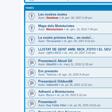
TEMES
Les nostres motos
Autor:
Steelman
» dl. gen. 08, 2007 5:48 pm
Mapa dels Mototuristes
Autor:
Mototurisme
» ds. gen. 16, 2010 7:49 pm
La nostre primera foto... en moto!...
Autor:
Terraxaman
» dt. gen. 09, 2007 8:19 pm
LLISTAT DE GENT AMB: NICK ,FOTO I EL SEU
Autor:
J@N LINCE
» ds. nov. 24, 2007 3:43 pm
Presentació Abiud Gil
Autor:
AbiudGil
» dc. març 11, 2026 11:29 am
Em presento
Autor:
TomCat
» dl. ago. 18, 2025 8:26 pm
Presentació Gibbon68
Autor:
Gibbon68
» ds. jul. 26, 2025 12:01 pm
Adhesió a Mototurisme
Autor:
Bozzo
» ds. jul. 05, 2025 5:32 pm
Presentació
Autor:
Ray Fields Rider
» ds. jul. 05, 2025 10:02 am