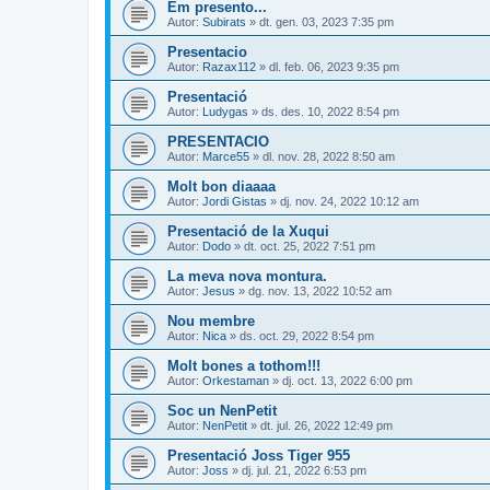
Em presento...
Autor:
Subirats
» dt. gen. 03, 2023 7:35 pm
Presentacio
Autor:
Razax112
» dl. feb. 06, 2023 9:35 pm
Presentació
Autor:
Ludygas
» ds. des. 10, 2022 8:54 pm
PRESENTACIO
Autor:
Marce55
» dl. nov. 28, 2022 8:50 am
Molt bon diaaaa
Autor:
Jordi Gistas
» dj. nov. 24, 2022 10:12 am
Presentació de la Xuqui
Autor:
Dodo
» dt. oct. 25, 2022 7:51 pm
La meva nova montura.
Autor:
Jesus
» dg. nov. 13, 2022 10:52 am
Nou membre
Autor:
Nica
» ds. oct. 29, 2022 8:54 pm
Molt bones a tothom!!!
Autor:
Orkestaman
» dj. oct. 13, 2022 6:00 pm
Soc un NenPetit
Autor:
NenPetit
» dt. jul. 26, 2022 12:49 pm
Presentació Joss Tiger 955
Autor:
Joss
» dj. jul. 21, 2022 6:53 pm