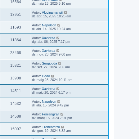
15564
dt. maig 13, 2025 5:10 pm
Autor:
Alucinamaripili
13951
dt. abr. 15, 2025 10:25 am
Autor:
Napoleon
11693
dl. abr. 14, 2025 10:24 am
Autor:
Xaviersa
11864
dg. abr. 06, 2025 7:17 pm
Autor:
Xaviersa
28468
ds. nov. 23, 2024 9:00 pm
Autor:
Sergibuda
15821
dv. set. 27, 2024 6:06 am
Autor:
Dodo
13908
dt. maig 28, 2024 10:11 am
Autor:
Xaviersa
14511
dl. maig 20, 2024 6:17 pm
Autor:
Napoleon
14532
dl. abr. 15, 2024 9:42 pm
Autor:
Ferrangiralt
14588
dv. març 15, 2024 7:01 pm
Autor:
Trencaferro
15097
dv. gen. 19, 2024 8:32 am