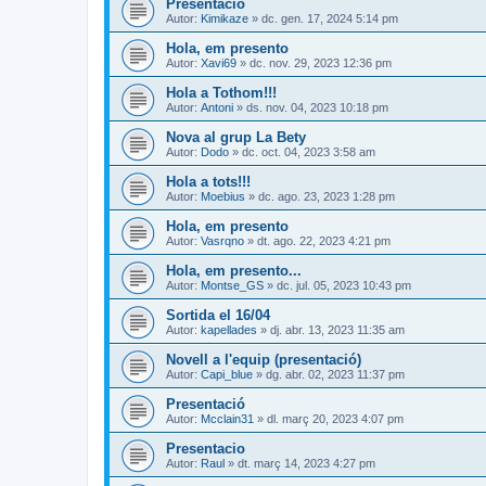
Presentació
Autor:
Kimikaze
» dc. gen. 17, 2024 5:14 pm
Hola, em presento
Autor:
Xavi69
» dc. nov. 29, 2023 12:36 pm
Hola a Tothom!!!
Autor:
Antoni
» ds. nov. 04, 2023 10:18 pm
Nova al grup La Bety
Autor:
Dodo
» dc. oct. 04, 2023 3:58 am
Hola a tots!!!
Autor:
Moebius
» dc. ago. 23, 2023 1:28 pm
Hola, em presento
Autor:
Vasrqno
» dt. ago. 22, 2023 4:21 pm
Hola, em presento...
Autor:
Montse_GS
» dc. jul. 05, 2023 10:43 pm
Sortida el 16/04
Autor:
kapellades
» dj. abr. 13, 2023 11:35 am
Novell a l'equip (presentació)
Autor:
Capi_blue
» dg. abr. 02, 2023 11:37 pm
Presentació
Autor:
Mcclain31
» dl. març 20, 2023 4:07 pm
Presentacio
Autor:
Raul
» dt. març 14, 2023 4:27 pm