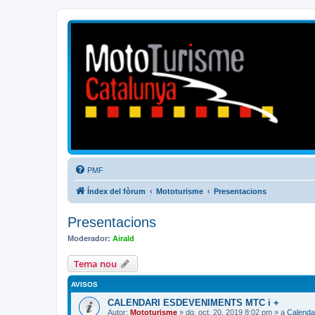
Mototurisme
Turisme en moto en català
PMF
Índex del fòrum
Mototurisme
Presentacions
Presentacions
Moderador:
Airald
Tema nou
AVISOS
CALENDARI ESDEVENIMENTS MTC i +
Autor:
Mototurisme
» dg. oct. 20, 2019 8:02 pm » a
Calenda