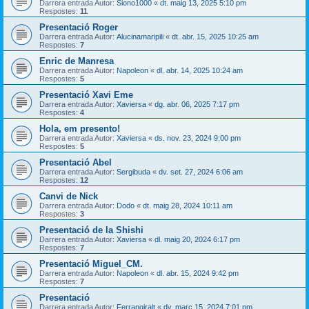
Darrera entrada Autor:
Siono1000
«
dt. maig 13, 2025 5:10 pm
Respostes:
11
Presentació Roger
Darrera entrada Autor:
Alucinamaripili
«
dt. abr. 15, 2025 10:25 am
Respostes:
7
Enric de Manresa
Darrera entrada Autor:
Napoleon
«
dl. abr. 14, 2025 10:24 am
Respostes:
5
Presentació Xavi Eme
Darrera entrada Autor:
Xaviersa
«
dg. abr. 06, 2025 7:17 pm
Respostes:
4
Hola, em presento!
Darrera entrada Autor:
Xaviersa
«
ds. nov. 23, 2024 9:00 pm
Respostes:
5
Presentació Abel
Darrera entrada Autor:
Sergibuda
«
dv. set. 27, 2024 6:06 am
Respostes:
12
Canvi de Nick
Darrera entrada Autor:
Dodo
«
dt. maig 28, 2024 10:11 am
Respostes:
3
Presentació de la Shishi
Darrera entrada Autor:
Xaviersa
«
dl. maig 20, 2024 6:17 pm
Respostes:
7
Presentació Miguel_CM.
Darrera entrada Autor:
Napoleon
«
dl. abr. 15, 2024 9:42 pm
Respostes:
7
Presentació
Darrera entrada Autor:
Ferrangiralt
«
dv. març 15, 2024 7:01 pm