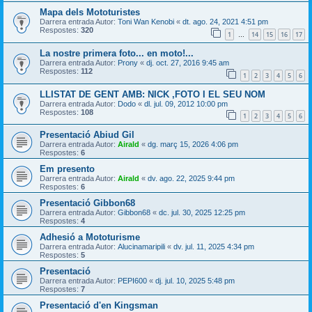
Mapa dels Mototuristes
Darrera entrada Autor:
Toni Wan Kenobi
«
dt. ago. 24, 2021 4:51 pm
Respostes:
320
1
14
15
16
17
…
La nostre primera foto... en moto!...
Darrera entrada Autor:
Prony
«
dj. oct. 27, 2016 9:45 am
Respostes:
112
1
2
3
4
5
6
LLISTAT DE GENT AMB: NICK ,FOTO I EL SEU NOM
Darrera entrada Autor:
Dodo
«
dl. jul. 09, 2012 10:00 pm
Respostes:
108
1
2
3
4
5
6
Presentació Abiud Gil
Darrera entrada Autor:
Airald
«
dg. març 15, 2026 4:06 pm
Respostes:
6
Em presento
Darrera entrada Autor:
Airald
«
dv. ago. 22, 2025 9:44 pm
Respostes:
6
Presentació Gibbon68
Darrera entrada Autor:
Gibbon68
«
dc. jul. 30, 2025 12:25 pm
Respostes:
4
Adhesió a Mototurisme
Darrera entrada Autor:
Alucinamaripili
«
dv. jul. 11, 2025 4:34 pm
Respostes:
5
Presentació
Darrera entrada Autor:
PEPI600
«
dj. jul. 10, 2025 5:48 pm
Respostes:
7
Presentació d'en Kingsman