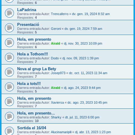
Respostes:
6
LaPadrina
Darrera entrada Autor:
Trencaferro
«
dv. gen. 19, 2024 8:32 am
Respostes:
4
Presentació
Darrera entrada Autor:
Geroni
«
dv. gen. 19, 2024 7:59 am
Respostes:
5
Hola, em presento
Darrera entrada Autor:
Airald
«
dj. nov. 30, 2023 10:09 pm
Respostes:
6
Hola a Tothom!!!
Darrera entrada Autor:
Dodo
«
dj. nov. 09, 2023 1:39 pm
Respostes:
7
Nova al grup La Bety
Darrera entrada Autor:
Josep973
«
dc. oct. 11, 2023 11:34 am
Respostes:
7
Hola a tots!!!
Darrera entrada Autor:
Airald
«
dj. ago. 24, 2023 9:44 pm
Respostes:
5
Hola, em presento
Darrera entrada Autor:
Xaviersa
«
dc. ago. 23, 2023 10:45 pm
Respostes:
7
Hola, em presento...
Darrera entrada Autor:
Sharky
«
dt. jul. 11, 2023 6:00 pm
Respostes:
10
Sortida el 16/04
Darrera entrada Autor:
Alucinamaripili
«
dj. abr. 13, 2023 1:23 pm