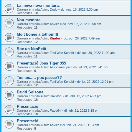
La meva nova montura.
Darrera entrada Autor:
Dodo
«
dc. nov. 16, 2022 8:30 pm
Respostes:
10
Nou membre
Darrera entrada Autor:
Xavier
«
dc. nov. 02, 2022 10:58 am
Respostes:
11
Molt bones a tothom!!!
Darrera entrada Autor:
Kinder
«
dc. oct. 26, 2022 7:49 am
Respostes:
12
Soc un NenPetit
Darrera entrada Autor:
Toni Wan Kenobi
«
dv. set. 30, 2022 11:00 am
Respostes:
11
Presentació Joss Tiger 955
Darrera entrada Autor:
Alucinamaripili
«
ds. jul. 23, 2022 3:41 pm
Respostes:
6
Toc toc..... puc passar??
Darrera entrada Autor:
Toni Wan Kenobi
«
dv. jul. 22, 2022 12:01 pm
Respostes:
12
David Solsona
Darrera entrada Autor:
Davidsc
«
dc. abr. 13, 2022 4:23 pm
Respostes:
16
Presentacio
Darrera entrada Autor:
Paco64
«
dl. feb. 21, 2022 8:18 pm
Respostes:
10
Presentació
Darrera entrada Autor:
Xavier
«
dl. feb. 21, 2022 11:13 am
Respostes:
8