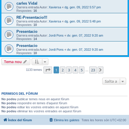
carles Vidal
Darrera entrada Autor:
Xaviersa
«
dg. gen. 09, 2022 5:57 pm
Respostes:
16
RE-Presentacio!!!
Darrera entrada Autor:
Xaviersa
«
dg. gen. 09, 2022 5:48 pm
Respostes:
10
Presentacio
Darrera entrada Autor:
Jordi Pons
«
dv. gen. 07, 2022 9:20 am
Respostes:
14
Presentacio
Darrera entrada Autor:
Jordi Pons
«
dv. gen. 07, 2022 9:20 am
Respostes:
10
Tema nou
Pàgina
1
de
23
1
2
3
4
5
23
Següent
1133 temes
…
Salta a
PERMISOS DEL FÒRUM
No podeu
publicar temes nous en aquest fòrum
No podeu
respondre en temes d’aquest fòrum
No podeu
editar les vostres entrades en aquest fòrum
No podeu
eliminar les vostres entrades en aquest fòrum
Índex del fòrum
Elimina les galetes
Totes les hores són
UTC+02:00