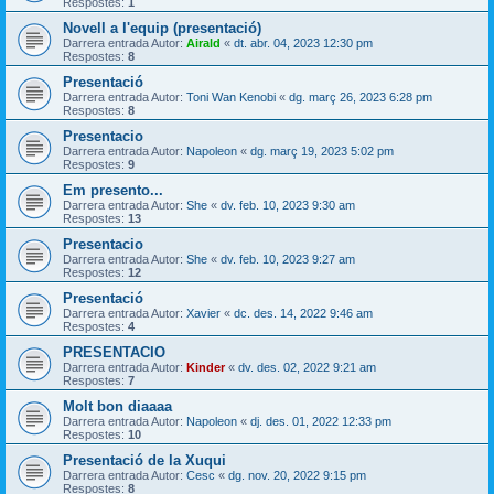
Respostes:
1
Novell a l'equip (presentació)
Darrera entrada Autor:
Airald
«
dt. abr. 04, 2023 12:30 pm
Respostes:
8
Presentació
Darrera entrada Autor:
Toni Wan Kenobi
«
dg. març 26, 2023 6:28 pm
Respostes:
8
Presentacio
Darrera entrada Autor:
Napoleon
«
dg. març 19, 2023 5:02 pm
Respostes:
9
Em presento...
Darrera entrada Autor:
She
«
dv. feb. 10, 2023 9:30 am
Respostes:
13
Presentacio
Darrera entrada Autor:
She
«
dv. feb. 10, 2023 9:27 am
Respostes:
12
Presentació
Darrera entrada Autor:
Xavier
«
dc. des. 14, 2022 9:46 am
Respostes:
4
PRESENTACIO
Darrera entrada Autor:
Kinder
«
dv. des. 02, 2022 9:21 am
Respostes:
7
Molt bon diaaaa
Darrera entrada Autor:
Napoleon
«
dj. des. 01, 2022 12:33 pm
Respostes:
10
Presentació de la Xuqui
Darrera entrada Autor:
Cesc
«
dg. nov. 20, 2022 9:15 pm
Respostes:
8