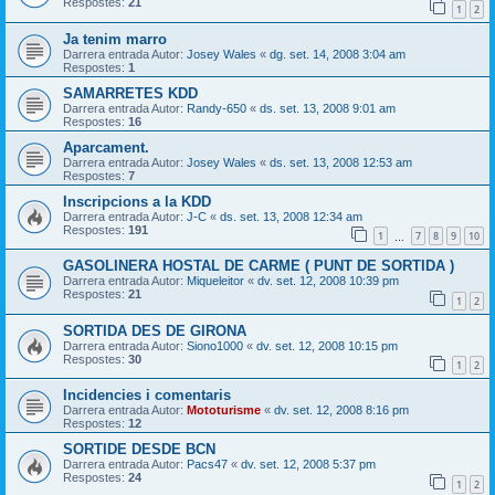
Respostes:
21
1
2
Ja tenim marro
Darrera entrada Autor:
Josey Wales
«
dg. set. 14, 2008 3:04 am
Respostes:
1
SAMARRETES KDD
Darrera entrada Autor:
Randy-650
«
ds. set. 13, 2008 9:01 am
Respostes:
16
Aparcament.
Darrera entrada Autor:
Josey Wales
«
ds. set. 13, 2008 12:53 am
Respostes:
7
Inscripcions a la KDD
Darrera entrada Autor:
J-C
«
ds. set. 13, 2008 12:34 am
Respostes:
191
1
7
8
9
10
…
GASOLINERA HOSTAL DE CARME ( PUNT DE SORTIDA )
Darrera entrada Autor:
Miqueleitor
«
dv. set. 12, 2008 10:39 pm
Respostes:
21
1
2
SORTIDA DES DE GIRONA
Darrera entrada Autor:
Siono1000
«
dv. set. 12, 2008 10:15 pm
Respostes:
30
1
2
Incidencies i comentaris
Darrera entrada Autor:
Mototurisme
«
dv. set. 12, 2008 8:16 pm
Respostes:
12
SORTIDE DESDE BCN
Darrera entrada Autor:
Pacs47
«
dv. set. 12, 2008 5:37 pm
Respostes:
24
1
2