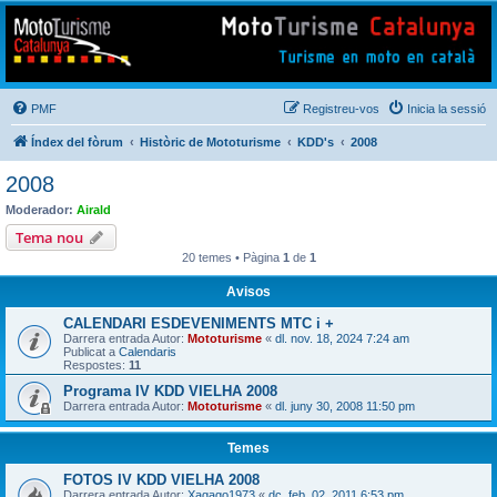
Mototurisme
Turisme en moto en català
PMF
Registreu-vos
Inicia la sessió
Índex del fòrum
Històric de Mototurisme
KDD's
2008
2008
Moderador:
Airald
Tema nou
20 temes • Pàgina
1
de
1
Avisos
CALENDARI ESDEVENIMENTS MTC i +
Darrera entrada Autor:
Mototurisme
«
dl. nov. 18, 2024 7:24 am
Publicat a
Calendaris
Respostes:
11
Programa IV KDD VIELHA 2008
Darrera entrada Autor:
Mototurisme
«
dl. juny 30, 2008 11:50 pm
Temes
FOTOS IV KDD VIELHA 2008
Darrera entrada Autor:
Xagago1973
«
dc. feb. 02, 2011 6:53 pm