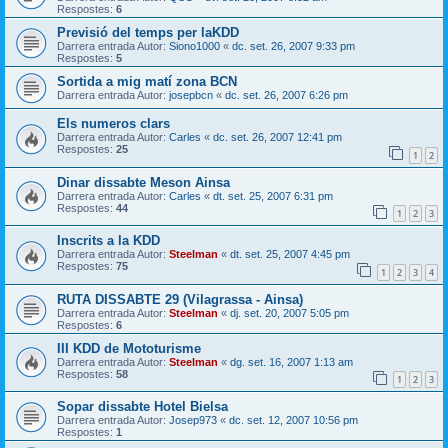
Respostes:
6
Previsió del temps per laKDD
Darrera entrada Autor:
Siono1000
«
dc. set. 26, 2007 9:33 pm
Respostes:
5
Sortida a mig matí zona BCN
Darrera entrada Autor:
josepbcn
«
dc. set. 26, 2007 6:26 pm
Els numeros clars
Darrera entrada Autor:
Carles
«
dc. set. 26, 2007 12:41 pm
Respostes:
25
1
2
Dinar dissabte Meson Ainsa
Darrera entrada Autor:
Carles
«
dt. set. 25, 2007 6:31 pm
Respostes:
44
1
2
3
Inscrits a la KDD
Darrera entrada Autor:
Steelman
«
dt. set. 25, 2007 4:45 pm
Respostes:
75
1
2
3
4
RUTA DISSABTE 29 (Vilagrassa - Ainsa)
Darrera entrada Autor:
Steelman
«
dj. set. 20, 2007 5:05 pm
Respostes:
6
III KDD de Mototurisme
Darrera entrada Autor:
Steelman
«
dg. set. 16, 2007 1:13 am
Respostes:
58
1
2
3
Sopar dissabte Hotel Bielsa
Darrera entrada Autor:
Josep973
«
dc. set. 12, 2007 10:56 pm
Respostes:
1