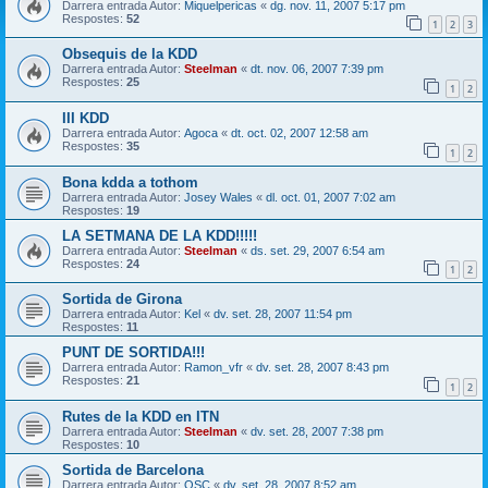
Darrera entrada Autor:
Miquelpericas
«
dg. nov. 11, 2007 5:17 pm
Respostes:
52
1
2
3
Obsequis de la KDD
Darrera entrada Autor:
Steelman
«
dt. nov. 06, 2007 7:39 pm
Respostes:
25
1
2
III KDD
Darrera entrada Autor:
Agoca
«
dt. oct. 02, 2007 12:58 am
Respostes:
35
1
2
Bona kdda a tothom
Darrera entrada Autor:
Josey Wales
«
dl. oct. 01, 2007 7:02 am
Respostes:
19
LA SETMANA DE LA KDD!!!!!
Darrera entrada Autor:
Steelman
«
ds. set. 29, 2007 6:54 am
Respostes:
24
1
2
Sortida de Girona
Darrera entrada Autor:
Kel
«
dv. set. 28, 2007 11:54 pm
Respostes:
11
PUNT DE SORTIDA!!!
Darrera entrada Autor:
Ramon_vfr
«
dv. set. 28, 2007 8:43 pm
Respostes:
21
1
2
Rutes de la KDD en ITN
Darrera entrada Autor:
Steelman
«
dv. set. 28, 2007 7:38 pm
Respostes:
10
Sortida de Barcelona
Darrera entrada Autor:
QSC
«
dv. set. 28, 2007 8:52 am