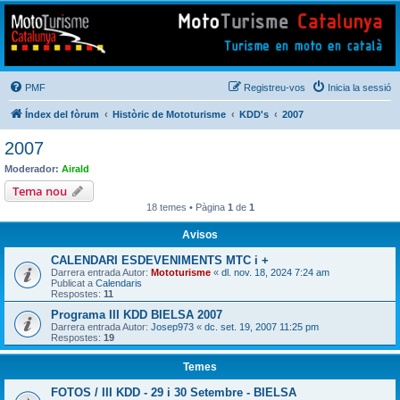
Mototurisme
Turisme en moto en català
PMF
Registreu-vos
Inicia la sessió
Índex del fòrum
Històric de Mototurisme
KDD's
2007
2007
Moderador:
Airald
Tema nou
18 temes • Pàgina
1
de
1
Avisos
CALENDARI ESDEVENIMENTS MTC i +
Darrera entrada Autor:
Mototurisme
«
dl. nov. 18, 2024 7:24 am
Publicat a
Calendaris
Respostes:
11
Programa III KDD BIELSA 2007
Darrera entrada Autor:
Josep973
«
dc. set. 19, 2007 11:25 pm
Respostes:
19
Temes
FOTOS / III KDD - 29 i 30 Setembre - BIELSA