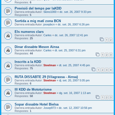
Respostes:
6
Previsió del temps per laKDD
Darrera entrada Autor:
Siono1000
«
dc. set. 26, 2007 9:33 pm
Respostes:
5
Sortida a mig matí zona BCN
Darrera entrada Autor:
josepbcn
«
dc. set. 26, 2007 6:26 pm
Els numeros clars
Darrera entrada Autor:
Carles
«
dc. set. 26, 2007 12:41 pm
Respostes:
25
1
2
Dinar dissabte Meson Ainsa
Darrera entrada Autor:
Carles
«
dt. set. 25, 2007 6:31 pm
Respostes:
44
1
2
3
Inscrits a la KDD
Darrera entrada Autor:
Steelman
«
dt. set. 25, 2007 4:45 pm
Respostes:
75
1
2
3
4
RUTA DISSABTE 29 (Vilagrassa - Ainsa)
Darrera entrada Autor:
Steelman
«
dj. set. 20, 2007 5:05 pm
Respostes:
6
III KDD de Mototurisme
Darrera entrada Autor:
Steelman
«
dg. set. 16, 2007 1:13 am
Respostes:
58
1
2
3
Sopar dissabte Hotel Bielsa
Darrera entrada Autor:
Josep973
«
dc. set. 12, 2007 10:56 pm
Respostes:
1