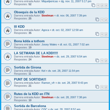
Darrera entrada Autor:
Miquelpericas
«
dg. nov. 11, 2007 5:17 pm
Respostes:
52
1
2
3
Obsequis de la KDD
Darrera entrada Autor:
Steelman
«
dt. nov. 06, 2007 7:39 pm
Respostes:
25
1
2
III KDD
Darrera entrada Autor:
Agoca
«
dt. oct. 02, 2007 12:58 am
Respostes:
35
1
2
Bona kdda a tothom
Darrera entrada Autor:
Josey Wales
«
dl. oct. 01, 2007 7:02 am
Respostes:
19
LA SETMANA DE LA KDD!!!!!
Darrera entrada Autor:
Steelman
«
ds. set. 29, 2007 6:54 am
Respostes:
24
1
2
Sortida de Girona
Darrera entrada Autor:
Kel
«
dv. set. 28, 2007 11:54 pm
Respostes:
11
PUNT DE SORTIDA!!!
Darrera entrada Autor:
Ramon_vfr
«
dv. set. 28, 2007 8:43 pm
Respostes:
21
1
2
Rutes de la KDD en ITN
Darrera entrada Autor:
Steelman
«
dv. set. 28, 2007 7:38 pm
Respostes:
10
Sortida de Barcelona
Darrera entrada Autor:
QSC
«
dv. set. 28, 2007 8:52 am