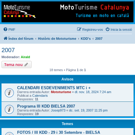
Mototurisme
Turisme en moto en català
PMF
Registreu-vos
Inicia la sessió
Índex del fòrum
Històric de Mototurisme
KDD's
2007
2007
Moderador:
Airald
Tema nou
18 temes • Pàgina
1
de
1
Avisos
CALENDARI ESDEVENIMENTS MTC i +
Darrera entrada Autor:
Mototurisme
«
dl. nov. 18, 2024 7:24 am
Publicat a
Calendaris
Respostes:
11
Programa III KDD BIELSA 2007
Darrera entrada Autor:
Josep973
«
dc. set. 19, 2007 11:25 pm
Respostes:
19
Temes
FOTOS / III KDD - 29 i 30 Setembre - BIELSA