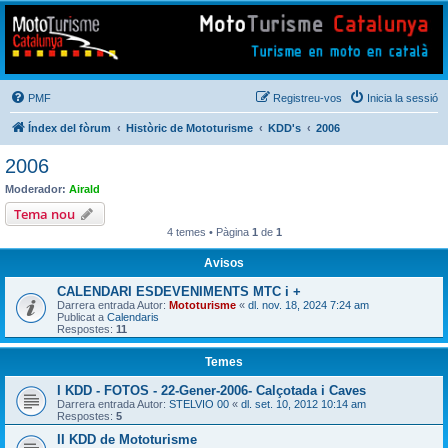
Mototurisme
Turisme en moto en català
PMF
Registreu-vos
Inicia la sessió
Índex del fòrum
Històric de Mototurisme
KDD's
2006
2006
Moderador:
Airald
Tema nou
4 temes • Pàgina
1
de
1
Avisos
CALENDARI ESDEVENIMENTS MTC i +
Darrera entrada Autor:
Mototurisme
«
dl. nov. 18, 2024 7:24 am
Publicat a
Calendaris
Respostes:
11
Temes
I KDD - FOTOS - 22-Gener-2006- Calçotada i Caves
Darrera entrada Autor:
STELVIO 00
«
dl. set. 10, 2012 10:14 am
Respostes:
5
II KDD de Mototurisme