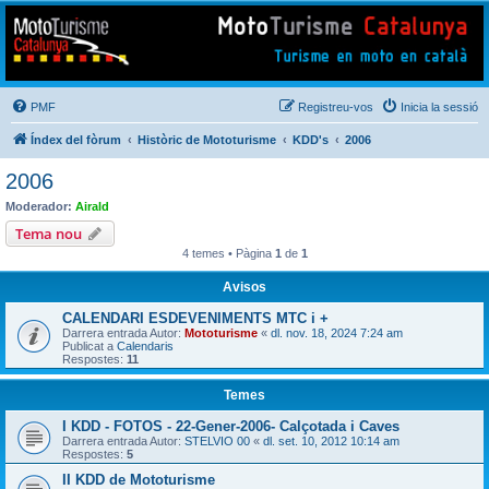
Mototurisme
Turisme en moto en català
PMF
Registreu-vos
Inicia la sessió
Índex del fòrum
Històric de Mototurisme
KDD's
2006
2006
Moderador:
Airald
Tema nou
4 temes • Pàgina
1
de
1
Avisos
CALENDARI ESDEVENIMENTS MTC i +
Darrera entrada Autor:
Mototurisme
«
dl. nov. 18, 2024 7:24 am
Publicat a
Calendaris
Respostes:
11
Temes
I KDD - FOTOS - 22-Gener-2006- Calçotada i Caves
Darrera entrada Autor:
STELVIO 00
«
dl. set. 10, 2012 10:14 am
Respostes:
5
II KDD de Mototurisme