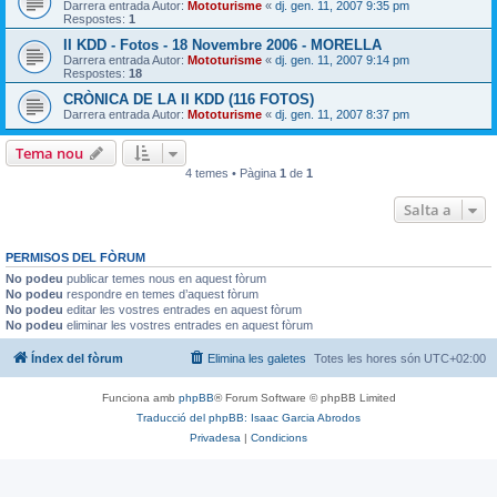
Darrera entrada Autor:
Mototurisme
«
dj. gen. 11, 2007 9:35 pm
Respostes:
1
II KDD - Fotos - 18 Novembre 2006 - MORELLA
Darrera entrada Autor:
Mototurisme
«
dj. gen. 11, 2007 9:14 pm
Respostes:
18
CRÒNICA DE LA II KDD (116 FOTOS)
Darrera entrada Autor:
Mototurisme
«
dj. gen. 11, 2007 8:37 pm
Tema nou
4 temes • Pàgina
1
de
1
Salta a
PERMISOS DEL FÒRUM
No podeu
publicar temes nous en aquest fòrum
No podeu
respondre en temes d’aquest fòrum
No podeu
editar les vostres entrades en aquest fòrum
No podeu
eliminar les vostres entrades en aquest fòrum
Índex del fòrum
Elimina les galetes
Totes les hores són
UTC+02:00
Funciona amb
phpBB
® Forum Software © phpBB Limited
Traducció del phpBB: Isaac Garcia Abrodos
Privadesa
|
Condicions