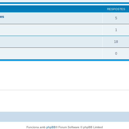
RESPOSTES
ves
5
1
18
0
Funciona amb
phpBB
® Forum Software © phpBB Limited