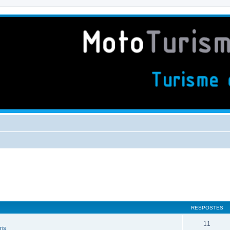
RESPOSTES
11
ris