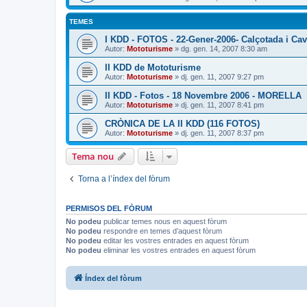
TEMES
I KDD - FOTOS - 22-Gener-2006- Calçotada i Ca
Autor:
Mototurisme
» dg. gen. 14, 2007 8:30 am
II KDD de Mototurisme
Autor:
Mototurisme
» dj. gen. 11, 2007 9:27 pm
II KDD - Fotos - 18 Novembre 2006 - MORELLA
Autor:
Mototurisme
» dj. gen. 11, 2007 8:41 pm
CRÒNICA DE LA II KDD (116 FOTOS)
Autor:
Mototurisme
» dj. gen. 11, 2007 8:37 pm
Tema nou
Torna a l’índex del fòrum
PERMISOS DEL FÒRUM
No podeu
publicar temes nous en aquest fòrum
No podeu
respondre en temes d’aquest fòrum
No podeu
editar les vostres entrades en aquest fòrum
No podeu
eliminar les vostres entrades en aquest fòrum
Índex del fòrum