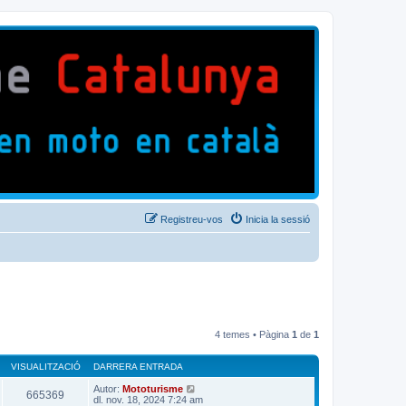
Registreu-vos
Inicia la sessió
4 temes • Pàgina
1
de
1
VISUALITZACIÓ
DARRERA ENTRADA
Autor:
Mototurisme
665369
dl. nov. 18, 2024 7:24 am