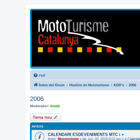
Mototurisme
Turisme en moto en català
PMF
Índex del fòrum
Històric de Mototurisme
KDD's
2006
2006
Moderador:
Airald
Tema nou
AVISOS
CALENDARI ESDEVENIMENTS MTC i +
Autor:
Mototurisme
» dg. oct. 20, 2019 8:02 pm » a
Calenda