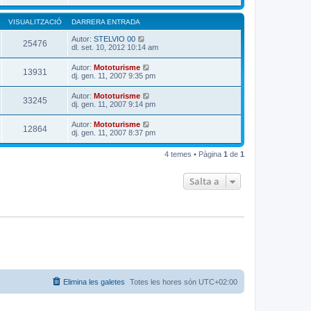
VISUALITZACIÓ
DARRERA ENTRADA
Autor:
STELVIO 00
25476
dl. set. 10, 2012 10:14 am
Autor:
Mototurisme
13931
dj. gen. 11, 2007 9:35 pm
Autor:
Mototurisme
33245
dj. gen. 11, 2007 9:14 pm
Autor:
Mototurisme
12864
dj. gen. 11, 2007 8:37 pm
4 temes • Pàgina
1
de
1
Salta a
Elimina les galetes
Totes les hores són
UTC+02:00