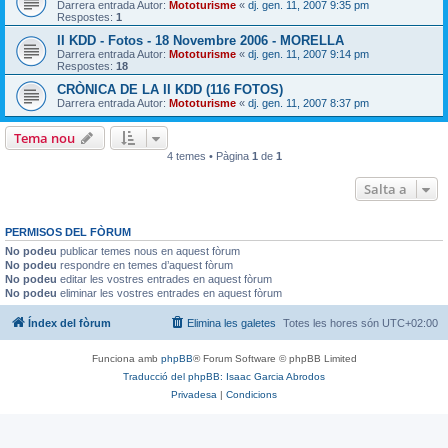
Darrera entrada Autor:
Mototurisme
«
dj. gen. 11, 2007 9:35 pm
Respostes:
1
II KDD - Fotos - 18 Novembre 2006 - MORELLA
Darrera entrada Autor:
Mototurisme
«
dj. gen. 11, 2007 9:14 pm
Respostes:
18
CRÒNICA DE LA II KDD (116 FOTOS)
Darrera entrada Autor:
Mototurisme
«
dj. gen. 11, 2007 8:37 pm
Tema nou
4 temes • Pàgina
1
de
1
Salta a
PERMISOS DEL FÒRUM
No podeu
publicar temes nous en aquest fòrum
No podeu
respondre en temes d’aquest fòrum
No podeu
editar les vostres entrades en aquest fòrum
No podeu
eliminar les vostres entrades en aquest fòrum
Índex del fòrum
Elimina les galetes
Totes les hores són
UTC+02:00
Funciona amb
phpBB
® Forum Software © phpBB Limited
Traducció del phpBB: Isaac Garcia Abrodos
Privadesa
|
Condicions