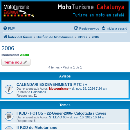
Mototurisme
Turisme en moto en català
PMF
Registreu-vos
Inicia la sessió
Índex del fòrum
Històric de Mototurisme
KDD's
2006
2006
Moderador:
Airald
Tema nou
4 temes • Pàgina
1
de
1
Avisos
CALENDARI ESDEVENIMENTS MTC i +
Darrera entrada Autor:
Mototurisme
«
dl. nov. 18, 2024 7:24 am
Publicat a
Calendaris
Respostes:
11
Temes
I KDD - FOTOS - 22-Gener-2006- Calçotada i Caves
Darrera entrada Autor:
STELVIO 00
«
dl. set. 10, 2012 10:14 am
Respostes:
5
II KDD de Mototurisme