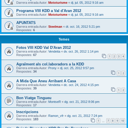
Darrera entrada Autor:
Mototurisme
«
dj. jul. 05, 2012 9:16 am
Programa VIII KDD a Val d'Aran 2012
Darrera entrada Autor:
Mototurisme
«
dj. jul. 05, 2012 9:16 am
APUNTATS
Darrera entrada Autor:
Steelman
«
dt. oct. 16, 2012 5:21 pm
Respostes:
6
Temes
Fotos VIII KDD Val D'Aran 2012
Darrera entrada Autor:
Vendetta
«
dv. oct. 26, 2012 1:14 pm
Respostes:
67
1
2
3
4
Agraïment als col.laboradors a la KDD
Darrera entrada Autor:
Prony
«
dj. oct. 25, 2012 9:57 pm
Respostes:
34
1
2
A Mida Que Aneu Arribant A Casa
Darrera entrada Autor:
Vendetta
«
dc. oct. 24, 2012 4:15 pm
Respostes:
39
1
2
Bon Viatge Tingueu
Darrera entrada Autor:
MontseR
«
dg. oct. 21, 2012 8:06 pm
Respostes:
17
Inscripcions
Darrera entrada Autor:
Ramon_vfr
«
dg. oct. 21, 2012 7:24 pm
Respostes:
183
1
7
8
9
10
…