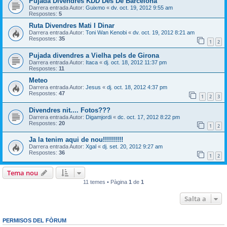
Pujada Divendres KDD Des De Barcelona
Darrera entrada Autor:
Guixmo
«
dv. oct. 19, 2012 9:55 am
Respostes:
5
Ruta Divendres Mati I Dinar
Darrera entrada Autor:
Toni Wan Kenobi
«
dv. oct. 19, 2012 8:21 am
Respostes:
35
1
2
Pujada divendres a Vielha pels de Girona
Darrera entrada Autor:
Itaca
«
dj. oct. 18, 2012 11:37 pm
Respostes:
11
Meteo
Darrera entrada Autor:
Jesus
«
dj. oct. 18, 2012 4:37 pm
Respostes:
47
1
2
3
Divendres nit.... Fotos???
Darrera entrada Autor:
Digamjordi
«
dc. oct. 17, 2012 8:22 pm
Respostes:
20
1
2
Ja la tenim aqui de nou!!!!!!!!!!
Darrera entrada Autor:
Xgal
«
dj. set. 20, 2012 9:27 am
Respostes:
36
1
2
Tema nou
11 temes • Pàgina
1
de
1
Salta a
PERMISOS DEL FÒRUM