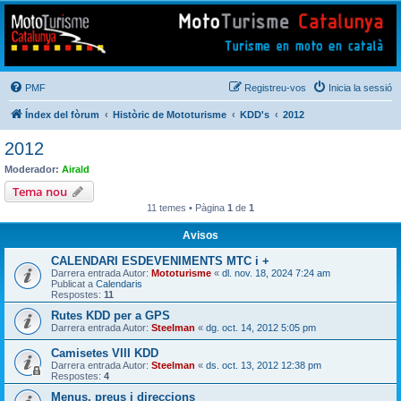
Mototurisme
Turisme en moto en català
PMF
Registreu-vos
Inicia la sessió
Índex del fòrum
Històric de Mototurisme
KDD's
2012
2012
Moderador:
Airald
Tema nou
11 temes • Pàgina
1
de
1
Avisos
CALENDARI ESDEVENIMENTS MTC i +
Darrera entrada Autor:
Mototurisme
«
dl. nov. 18, 2024 7:24 am
Publicat a
Calendaris
Respostes:
11
Rutes KDD per a GPS
Darrera entrada Autor:
Steelman
«
dg. oct. 14, 2012 5:05 pm
Camisetes VIII KDD
Darrera entrada Autor:
Steelman
«
ds. oct. 13, 2012 12:38 pm
Respostes:
4
Menus, preus i direccions