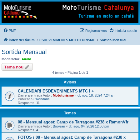
Mototurisme
Turisme en moto en català
PMF
Registreu-vos
Inicia la sessió
Índex del fòrum
ESDEVENIMENTS MOTOTURISME
Sortida Mensual
Sortida Mensual
Moderador:
Airald
Tema nou
4 temes • Pàgina
1
de
1
Avisos
CALENDARI ESDEVENIMENTS MTC i +
Darrera entrada Autor:
Mototurisme
«
dl. nov. 18, 2024 7:24 am
Publicat a
Calendaris
Respostes:
11
Temes
08 - Mensual agost: Camp de Tarragona #238 x RamonVfr
Darrera entrada Autor:
Boolean
«
dt. ago. 04, 2026 12:53 pm
Respostes:
4
FOTOS / 08 - Mensual agost: Camp de Tarragona #238 x