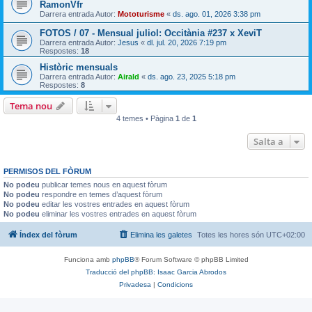
RamonVfr
Darrera entrada Autor:
Mototurisme
«
ds. ago. 01, 2026 3:38 pm
FOTOS / 07 - Mensual juliol: Occitània #237 x XeviT
Darrera entrada Autor:
Jesus
«
dl. jul. 20, 2026 7:19 pm
Respostes:
18
Històric mensuals
Darrera entrada Autor:
Airald
«
ds. ago. 23, 2025 5:18 pm
Respostes:
8
Tema nou
4 temes • Pàgina
1
de
1
Salta a
PERMISOS DEL FÒRUM
No podeu
publicar temes nous en aquest fòrum
No podeu
respondre en temes d’aquest fòrum
No podeu
editar les vostres entrades en aquest fòrum
No podeu
eliminar les vostres entrades en aquest fòrum
Índex del fòrum
Elimina les galetes
Totes les hores són
UTC+02:00
Funciona amb
phpBB
® Forum Software © phpBB Limited
Traducció del phpBB: Isaac Garcia Abrodos
Privadesa
|
Condicions