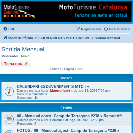
Mototurisme
Turisme en moto en català
PMF
Registreu-vos
Inicia la sessió
Índex del fòrum
ESDEVENIMENTS MOTOTURISME
Sortida Mensual
Sortida Mensual
Moderador:
Airald
Tema nou
4 temes • Pàgina
1
de
1
Avisos
CALENDARI ESDEVENIMENTS MTC i +
Darrera entrada Autor:
Mototurisme
«
dl. nov. 18, 2024 7:24 am
Publicat a
Calendaris
Respostes:
11
Temes
08 - Mensual agost: Camp de Tarragona #238 x RamonVfr
Darrera entrada Autor:
Boolean
«
dt. ago. 04, 2026 12:53 pm
Respostes:
4
FOTOS / 08 - Mensual agost: Camp de Tarragona #238 x