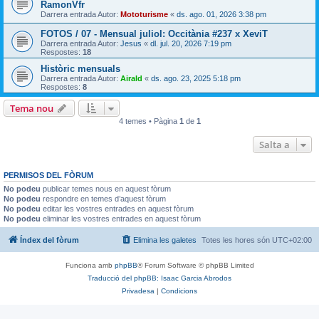
RamonVfr
Darrera entrada Autor:
Mototurisme
«
ds. ago. 01, 2026 3:38 pm
FOTOS / 07 - Mensual juliol: Occitània #237 x XeviT
Darrera entrada Autor:
Jesus
«
dl. jul. 20, 2026 7:19 pm
Respostes:
18
Històric mensuals
Darrera entrada Autor:
Airald
«
ds. ago. 23, 2025 5:18 pm
Respostes:
8
Tema nou
4 temes • Pàgina
1
de
1
Salta a
PERMISOS DEL FÒRUM
No podeu
publicar temes nous en aquest fòrum
No podeu
respondre en temes d’aquest fòrum
No podeu
editar les vostres entrades en aquest fòrum
No podeu
eliminar les vostres entrades en aquest fòrum
Índex del fòrum
Elimina les galetes
Totes les hores són
UTC+02:00
Funciona amb
phpBB
® Forum Software © phpBB Limited
Traducció del phpBB: Isaac Garcia Abrodos
Privadesa
|
Condicions