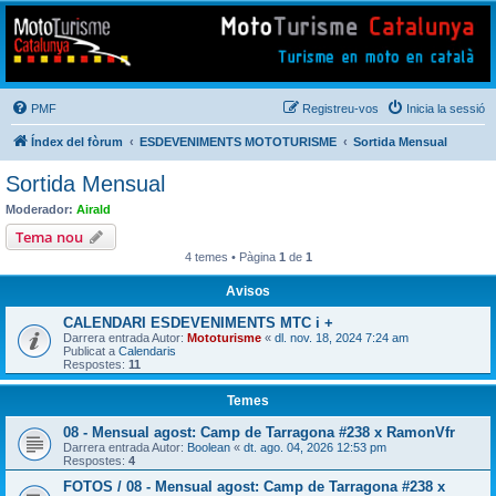
Mototurisme
Turisme en moto en català
PMF
Registreu-vos
Inicia la sessió
Índex del fòrum
ESDEVENIMENTS MOTOTURISME
Sortida Mensual
Sortida Mensual
Moderador:
Airald
Tema nou
4 temes • Pàgina
1
de
1
Avisos
CALENDARI ESDEVENIMENTS MTC i +
Darrera entrada Autor:
Mototurisme
«
dl. nov. 18, 2024 7:24 am
Publicat a
Calendaris
Respostes:
11
Temes
08 - Mensual agost: Camp de Tarragona #238 x RamonVfr
Darrera entrada Autor:
Boolean
«
dt. ago. 04, 2026 12:53 pm
Respostes:
4
FOTOS / 08 - Mensual agost: Camp de Tarragona #238 x