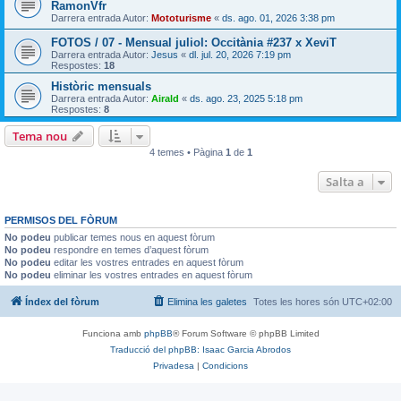
RamonVfr
Darrera entrada Autor:
Mototurisme
«
ds. ago. 01, 2026 3:38 pm
FOTOS / 07 - Mensual juliol: Occitània #237 x XeviT
Darrera entrada Autor:
Jesus
«
dl. jul. 20, 2026 7:19 pm
Respostes:
18
Històric mensuals
Darrera entrada Autor:
Airald
«
ds. ago. 23, 2025 5:18 pm
Respostes:
8
Tema nou
4 temes • Pàgina
1
de
1
Salta a
PERMISOS DEL FÒRUM
No podeu
publicar temes nous en aquest fòrum
No podeu
respondre en temes d’aquest fòrum
No podeu
editar les vostres entrades en aquest fòrum
No podeu
eliminar les vostres entrades en aquest fòrum
Índex del fòrum
Elimina les galetes
Totes les hores són
UTC+02:00
Funciona amb
phpBB
® Forum Software © phpBB Limited
Traducció del phpBB: Isaac Garcia Abrodos
Privadesa
|
Condicions