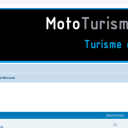
da Mensual
RESPOSTES
11
ris