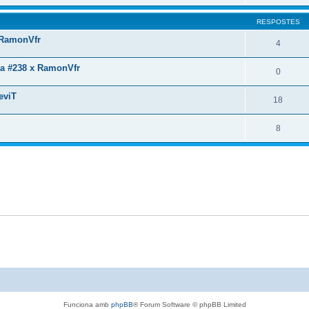
RESPOSTES
 RamonVfr
4
na #238 x RamonVfr
0
eviT
18
8
Funciona amb
phpBB
® Forum Software © phpBB Limited