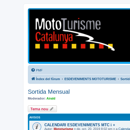
Mototurisme
Turisme en moto en català
PMF
Índex del fòrum
ESDEVENIMENTS MOTOTURISME
Sorti
Sortida Mensual
Moderador:
Airald
Tema nou
AVISOS
CALENDARI ESDEVENIMENTS MTC i +
Autor:
Mototurisme
» dg. oct. 20, 2019 8:02 pm » a
Calenda