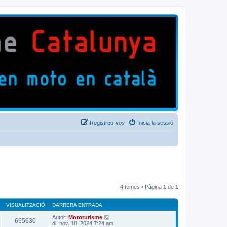
Registreu-vos
Inicia la sessió
4 temes • Pàgina
1
de
1
VISUALITZACIÓ
DARRERA ENTRADA
Autor:
Mototurisme
665630
dl. nov. 18, 2024 7:24 am