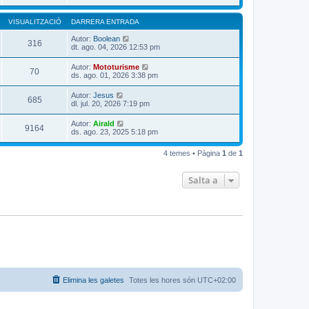
VISUALITZACIÓ
DARRERA ENTRADA
Autor:
Boolean
316
dt. ago. 04, 2026 12:53 pm
Autor:
Mototurisme
70
ds. ago. 01, 2026 3:38 pm
Autor:
Jesus
685
dl. jul. 20, 2026 7:19 pm
Autor:
Airald
9164
ds. ago. 23, 2025 5:18 pm
4 temes • Pàgina
1
de
1
Salta a
Elimina les galetes
Totes les hores són
UTC+02:00