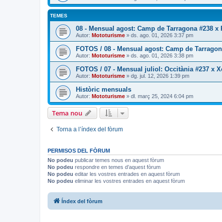
TEMES
08 - Mensual agost: Camp de Tarragona #238 x
Autor:
Mototurisme
» ds. ago. 01, 2026 3:37 pm
FOTOS / 08 - Mensual agost: Camp de Tarrago
Autor:
Mototurisme
» ds. ago. 01, 2026 3:38 pm
FOTOS / 07 - Mensual juliol: Occitània #237 x X
Autor:
Mototurisme
» dg. jul. 12, 2026 1:39 pm
Històric mensuals
Autor:
Mototurisme
» dl. març 25, 2024 6:04 pm
Tema nou
Torna a l’índex del fòrum
PERMISOS DEL FÒRUM
No podeu
publicar temes nous en aquest fòrum
No podeu
respondre en temes d’aquest fòrum
No podeu
editar les vostres entrades en aquest fòrum
No podeu
eliminar les vostres entrades en aquest fòrum
Índex del fòrum