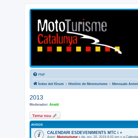
Mototurisme
Turisme en moto en català
PMF
Índex del fòrum
Històric de Mototurisme
Mensuals Anter
2013
Moderador:
Airald
Tema nou
AVISOS
CALENDARI ESDEVENIMENTS MTC i +
Autor:
Mototurisme
» dg. oct. 20, 2019 8:02 pm » a
Calenda