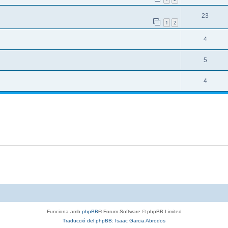
23
1
2
4
5
4
Funciona amb
phpBB
® Forum Software © phpBB Limited
Traducció del phpBB: Isaac Garcia Abrodos