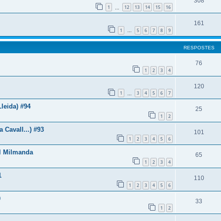
308
1
12
13
14
15
16
…
161
1
5
6
7
8
9
…
RESPOSTES
76
1
2
3
4
120
1
3
4
5
6
7
…
Lleida) #94
25
1
2
Cavall...) #93
101
1
2
3
4
5
6
ll Milmanda
65
1
2
3
4
1
110
1
2
3
4
5
6
0
33
1
2