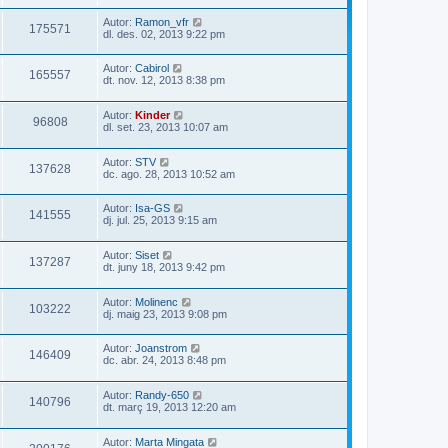
Autor:
Ramon_vfr
175571
dl. des. 02, 2013 9:22 pm
Autor:
Cabirol
165557
dt. nov. 12, 2013 8:38 pm
Autor:
Kinder
96808
dl. set. 23, 2013 10:07 am
Autor:
STV
137628
dc. ago. 28, 2013 10:52 am
Autor:
Isa-GS
141555
dj. jul. 25, 2013 9:15 am
Autor:
Siset
137287
dt. juny 18, 2013 9:42 pm
Autor:
Molinenc
103222
dj. maig 23, 2013 9:08 pm
Autor:
Joanstrom
146409
dc. abr. 24, 2013 8:48 pm
Autor:
Randy-650
140796
dt. març 19, 2013 12:20 am
Autor:
Marta Mingata