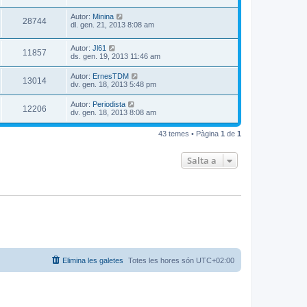
Autor:
Minina
28744
dl. gen. 21, 2013 8:08 am
Autor:
Jl61
11857
ds. gen. 19, 2013 11:46 am
Autor:
ErnesTDM
13014
dv. gen. 18, 2013 5:48 pm
Autor:
Periodista
12206
dv. gen. 18, 2013 8:08 am
43 temes • Pàgina
1
de
1
Salta a
Elimina les galetes
Totes les hores són
UTC+02:00