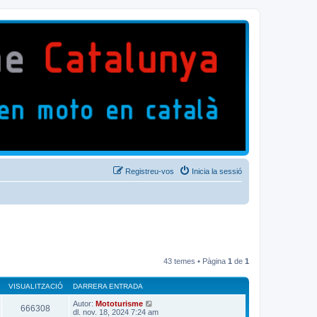
Registreu-vos
Inicia la sessió
43 temes • Pàgina
1
de
1
VISUALITZACIÓ
DARRERA ENTRADA
Autor:
Mototurisme
666308
dl. nov. 18, 2024 7:24 am