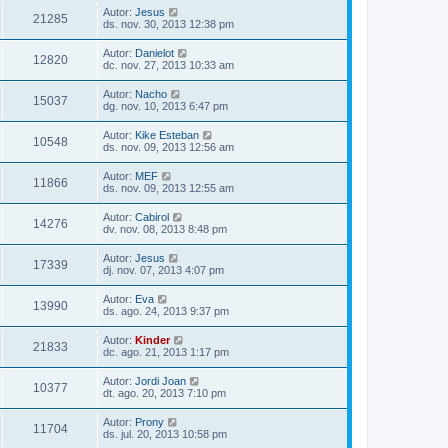
Autor:
Jesus
21285
ds. nov. 30, 2013 12:38 pm
Autor:
Danielot
12820
dc. nov. 27, 2013 10:33 am
Autor:
Nacho
15037
dg. nov. 10, 2013 6:47 pm
Autor:
Kike Esteban
10548
ds. nov. 09, 2013 12:56 am
Autor:
MEF
11866
ds. nov. 09, 2013 12:55 am
Autor:
Cabirol
14276
dv. nov. 08, 2013 8:48 pm
Autor:
Jesus
17339
dj. nov. 07, 2013 4:07 pm
Autor:
Eva
13990
ds. ago. 24, 2013 9:37 pm
Autor:
Kinder
21833
dc. ago. 21, 2013 1:17 pm
Autor:
Jordi Joan
10377
dt. ago. 20, 2013 7:10 pm
Autor:
Prony
11704
ds. jul. 20, 2013 10:58 pm