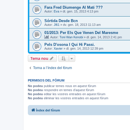
Fara Fred Diumenge Al Mati ???
Autor:
Eva
» dt. gen. 15, 2013 4:13 pm
Sórtida Desde Bcn
Autor:
Jl61
» dv. gen. 18, 2013 11:13 am
01/2013: Per Els Que Venen Del Maresme
Autor:
Toni Wan Kenobi
» dl. gen. 14, 2013 2:41 pm
Pels D'osona I Qui Hi Passi.
Autor:
Xavier
» dl. gen. 14, 2013 12:39 pm
Tema nou
Torna a l’índex del fòrum
PERMISOS DEL FÒRUM
No podeu
publicar temes nous en aquest fòrum
No podeu
respondre en temes d’aquest fòrum
No podeu
editar les vostres entrades en aquest fòrum
No podeu
eliminar les vostres entrades en aquest fòrum
Índex del fòrum