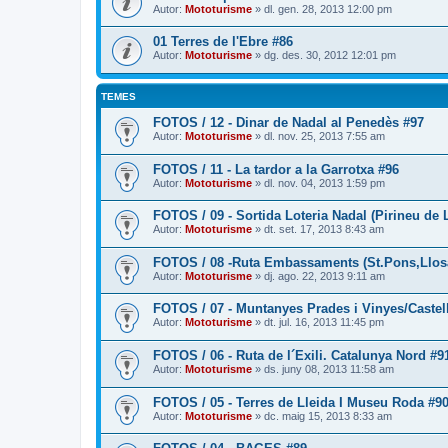
Autor:
Mototurisme
» dl. gen. 28, 2013 12:00 pm
01 Terres de l'Ebre #86
Autor:
Mototurisme
» dg. des. 30, 2012 12:01 pm
TEMES
FOTOS / 12 - Dinar de Nadal al Penedès #97
Autor:
Mototurisme
» dl. nov. 25, 2013 7:55 am
FOTOS / 11 - La tardor a la Garrotxa #96
Autor:
Mototurisme
» dl. nov. 04, 2013 1:59 pm
FOTOS / 09 - Sortida Loteria Nadal (Pirineu de 
Autor:
Mototurisme
» dt. set. 17, 2013 8:43 am
FOTOS / 08 -Ruta Embassaments (St.Pons,Llosa 
Autor:
Mototurisme
» dj. ago. 22, 2013 9:11 am
FOTOS / 07 - Muntanyes Prades i Vinyes/Caste
Autor:
Mototurisme
» dt. jul. 16, 2013 11:45 pm
FOTOS / 06 - Ruta de l´Exili. Catalunya Nord #9
Autor:
Mototurisme
» ds. juny 08, 2013 11:58 am
FOTOS / 05 - Terres de Lleida I Museu Roda #9
Autor:
Mototurisme
» dc. maig 15, 2013 8:33 am