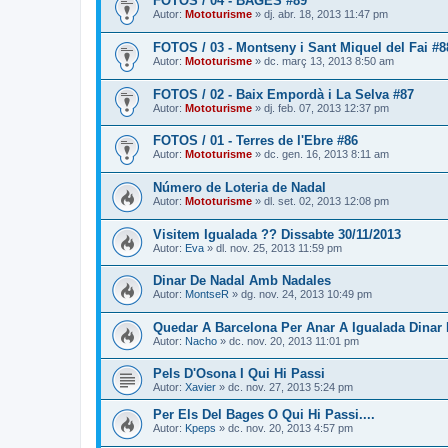
FOTOS / 04 - BAGES #89
Autor:
Mototurisme
» dj. abr. 18, 2013 11:47 pm
FOTOS / 03 - Montseny i Sant Miquel del Fai #8
Autor:
Mototurisme
» dc. març 13, 2013 8:50 am
FOTOS / 02 - Baix Empordà i La Selva #87
Autor:
Mototurisme
» dj. feb. 07, 2013 12:37 pm
FOTOS / 01 - Terres de l'Ebre #86
Autor:
Mototurisme
» dc. gen. 16, 2013 8:11 am
Número de Loteria de Nadal
Autor:
Mototurisme
» dl. set. 02, 2013 12:08 pm
Visitem Igualada ?? Dissabte 30/11/2013
Autor:
Eva
» dl. nov. 25, 2013 11:59 pm
Dinar De Nadal Amb Nadales
Autor:
MontseR
» dg. nov. 24, 2013 10:49 pm
Quedar A Barcelona Per Anar A Igualada Dinar
Autor:
Nacho
» dc. nov. 20, 2013 11:01 pm
Pels D'Osona I Qui Hi Passi
Autor:
Xavier
» dc. nov. 27, 2013 5:24 pm
Per Els Del Bages O Qui Hi Passi....
Autor:
Kpeps
» dc. nov. 20, 2013 4:57 pm