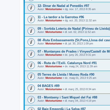
12- Dinar de Nadal al Penedès #97
Autor:
Mototurisme
» dg. nov. 17, 2013 8:35 am
11 - La tardor a la Garrotxa #96
Autor:
Mototurisme
» dg. oct. 20, 2013 11:32 am
09 - Sortida Loteria de Nadal (Pirineu de Lleida)
Autor:
Mototurisme
» dl. set. 02, 2013 11:52 am
08 -Ruta Embassaments (St.Pons,Llosa del caval
Autor:
Mototurisme
» dt. jul. 30, 2013 1:09 pm
07 - Muntanyes de Prades i Vinyes/Castell de 
Autor:
Mototurisme
» dc. juny 26, 2013 9:31 pm
06 - Ruta de l´Exili. Catalunya Nord #91
Autor:
Mototurisme
» dv. maig 24, 2013 11:39 am
05 Terres de Lleida I Museu Roda #90
Autor:
Mototurisme
» dc. maig 01, 2013 9:25 am
04 BAGES #89
Autor:
Mototurisme
» dl. març 25, 2013 8:34 am
03 - Montseny i Sant Miquel del Fai #88
Autor:
Mototurisme
» dl. març 04, 2013 4:19 pm
02 Baix Empordà i La Selva #87