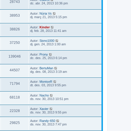
28743
dc. abr. 24, 2013 10:36 pm
Autor:
Núria Vs
38953
dj. març 21, 2013 5:15 pm
Autor:
Kinder
38826
dj. feb. 28, 2013 11:41 am
Autor:
Siono1000
37250
dj. gen. 24, 2013 1:00 am
Autor:
Prony
139046
dc. des. 25, 2013 6:14 pm
Autor:
BertuMan
44507
dg. des. 08, 2013 3:19 am
Autor:
MontseR
71794
dt. des. 03, 2013 9:55 pm
Autor:
Nacho
68118
ds. nov. 30, 2013 10:51 pm
Autor:
Xavier
22328
ds. nov. 30, 2013 9:55 pm
Autor:
Randy-650
29825
ds. nov. 30, 2013 7:47 pm