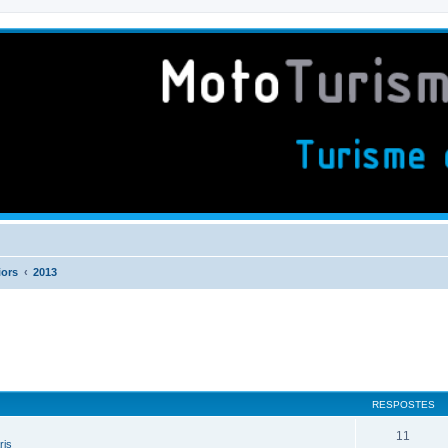
iors
2013
RESPOSTES
11
ris