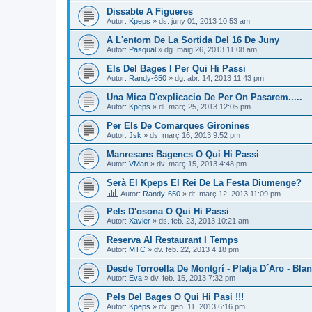
Dissabte A Figueres
Autor:
Kpeps
» ds. juny 01, 2013 10:53 am
A L'entorn De La Sortida Del 16 De Juny
Autor:
Pasqual
» dg. maig 26, 2013 11:08 am
Els Del Bages I Per Qui Hi Passi
Autor:
Randy-650
» dg. abr. 14, 2013 11:43 pm
Una Mica D'explicacio De Per On Pasarem.....
Autor:
Kpeps
» dl. març 25, 2013 12:05 pm
Per Els De Comarques Gironines
Autor:
Jsk
» ds. març 16, 2013 9:52 pm
Manresans Bagencs O Qui Hi Passi
Autor:
VMan
» dv. març 15, 2013 4:48 pm
Serà El Kpeps El Rei De La Festa Diumenge?
Autor:
Randy-650
» dt. març 12, 2013 11:09 pm
Pels D'osona O Qui Hi Passi
Autor:
Xavier
» ds. feb. 23, 2013 10:21 am
Reserva Al Restaurant I Temps
Autor:
MTC
» dv. feb. 22, 2013 4:18 pm
Desde Torroella De Montgrí - Platja D´Aro - Bla
Autor:
Eva
» dv. feb. 15, 2013 7:32 pm
Pels Del Bages O Qui Hi Pasi !!!
Autor:
Kpeps
» dv. gen. 11, 2013 6:16 pm