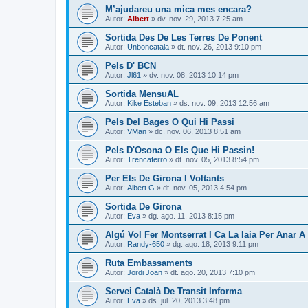
M’ajudareu una mica mes encara?
Autor:
Albert
» dv. nov. 29, 2013 7:25 am
Sortida Des De Les Terres De Ponent
Autor:
Unboncatala
» dt. nov. 26, 2013 9:10 pm
Pels D' BCN
Autor:
Jl61
» dv. nov. 08, 2013 10:14 pm
Sortida MensuAL
Autor:
Kike Esteban
» ds. nov. 09, 2013 12:56 am
Pels Del Bages O Qui Hi Passi
Autor:
VMan
» dc. nov. 06, 2013 8:51 am
Pels D'Osona O Els Que Hi Passin!
Autor:
Trencaferro
» dt. nov. 05, 2013 8:54 pm
Per Els De Girona I Voltants
Autor:
Albert G
» dt. nov. 05, 2013 4:54 pm
Sortida De Girona
Autor:
Eva
» dg. ago. 11, 2013 8:15 pm
Algú Vol Fer Montserrat I Ca La Iaia Per Anar A
Autor:
Randy-650
» dg. ago. 18, 2013 9:11 pm
Ruta Embassaments
Autor:
Jordi Joan
» dt. ago. 20, 2013 7:10 pm
Servei Català De Transit Informa
Autor:
Eva
» ds. jul. 20, 2013 3:48 pm