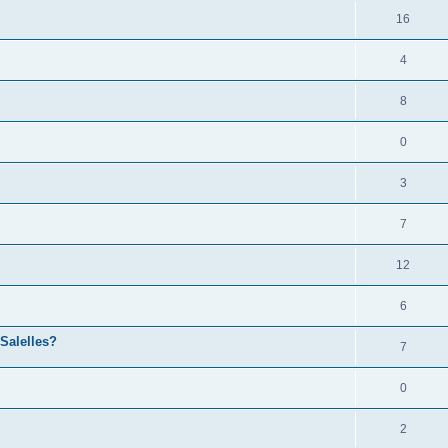
16
4
8
0
3
7
12
6
 Salelles?
7
0
2