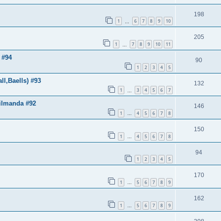
198
1
6
7
8
9
10
…
205
1
7
8
9
10
11
…
 #94
90
1
2
3
4
5
l,Baells) #93
132
1
3
4
5
6
7
…
Milmanda #92
146
1
4
5
6
7
8
…
150
1
4
5
6
7
8
…
94
1
2
3
4
5
170
1
5
6
7
8
9
…
162
1
5
6
7
8
9
…