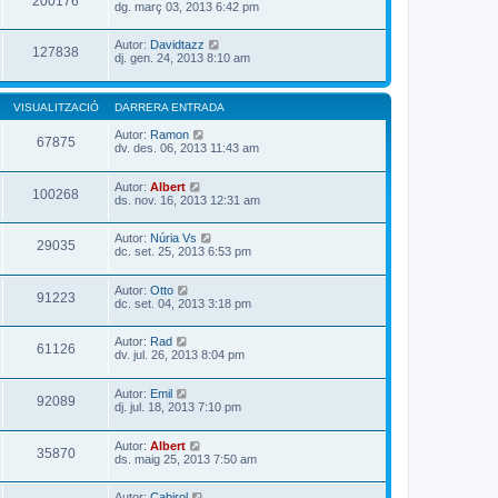
200176
dg. març 03, 2013 6:42 pm
Autor:
Davidtazz
127838
dj. gen. 24, 2013 8:10 am
VISUALITZACIÓ
DARRERA ENTRADA
Autor:
Ramon
67875
dv. des. 06, 2013 11:43 am
Autor:
Albert
100268
ds. nov. 16, 2013 12:31 am
Autor:
Núria Vs
29035
dc. set. 25, 2013 6:53 pm
Autor:
Otto
91223
dc. set. 04, 2013 3:18 pm
Autor:
Rad
61126
dv. jul. 26, 2013 8:04 pm
Autor:
Emil
92089
dj. jul. 18, 2013 7:10 pm
Autor:
Albert
35870
ds. maig 25, 2013 7:50 am
Autor:
Cabirol