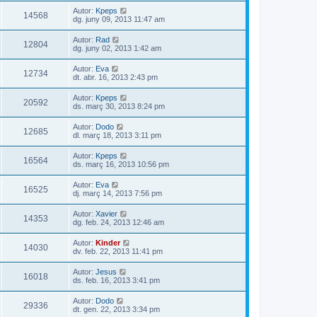
Autor:
Kpeps
14568
dg. juny 09, 2013 11:47 am
Autor:
Rad
12804
dg. juny 02, 2013 1:42 am
Autor:
Eva
12734
dt. abr. 16, 2013 2:43 pm
Autor:
Kpeps
20592
ds. març 30, 2013 8:24 pm
Autor:
Dodo
12685
dl. març 18, 2013 3:11 pm
Autor:
Kpeps
16564
ds. març 16, 2013 10:56 pm
Autor:
Eva
16525
dj. març 14, 2013 7:56 pm
Autor:
Xavier
14353
dg. feb. 24, 2013 12:46 am
Autor:
Kinder
14030
dv. feb. 22, 2013 11:41 pm
Autor:
Jesus
16018
ds. feb. 16, 2013 3:41 pm
Autor:
Dodo
29336
dt. gen. 22, 2013 3:34 pm