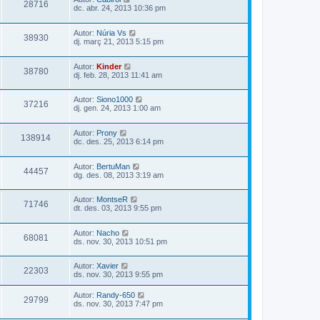
28716
dc. abr. 24, 2013 10:36 pm
Autor:
Núria Vs
38930
dj. març 21, 2013 5:15 pm
Autor:
Kinder
38780
dj. feb. 28, 2013 11:41 am
Autor:
Siono1000
37216
dj. gen. 24, 2013 1:00 am
Autor:
Prony
138914
dc. des. 25, 2013 6:14 pm
Autor:
BertuMan
44457
dg. des. 08, 2013 3:19 am
Autor:
MontseR
71746
dt. des. 03, 2013 9:55 pm
Autor:
Nacho
68081
ds. nov. 30, 2013 10:51 pm
Autor:
Xavier
22303
ds. nov. 30, 2013 9:55 pm
Autor:
Randy-650
29799
ds. nov. 30, 2013 7:47 pm