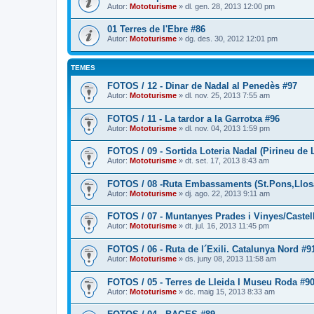
Autor:
Mototurisme
» dl. gen. 28, 2013 12:00 pm
01 Terres de l'Ebre #86
Autor:
Mototurisme
» dg. des. 30, 2012 12:01 pm
TEMES
FOTOS / 12 - Dinar de Nadal al Penedès #97
Autor:
Mototurisme
» dl. nov. 25, 2013 7:55 am
FOTOS / 11 - La tardor a la Garrotxa #96
Autor:
Mototurisme
» dl. nov. 04, 2013 1:59 pm
FOTOS / 09 - Sortida Loteria Nadal (Pirineu de 
Autor:
Mototurisme
» dt. set. 17, 2013 8:43 am
FOTOS / 08 -Ruta Embassaments (St.Pons,Llosa 
Autor:
Mototurisme
» dj. ago. 22, 2013 9:11 am
FOTOS / 07 - Muntanyes Prades i Vinyes/Caste
Autor:
Mototurisme
» dt. jul. 16, 2013 11:45 pm
FOTOS / 06 - Ruta de l´Exili. Catalunya Nord #9
Autor:
Mototurisme
» ds. juny 08, 2013 11:58 am
FOTOS / 05 - Terres de Lleida I Museu Roda #9
Autor:
Mototurisme
» dc. maig 15, 2013 8:33 am