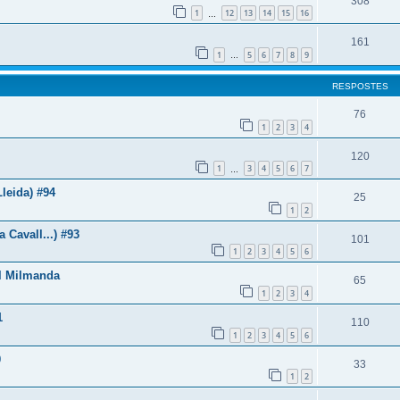
308
1
12
13
14
15
16
…
161
1
5
6
7
8
9
…
RESPOSTES
76
1
2
3
4
120
1
3
4
5
6
7
…
Lleida) #94
25
1
2
Cavall...) #93
101
1
2
3
4
5
6
ll Milmanda
65
1
2
3
4
1
110
1
2
3
4
5
6
0
33
1
2