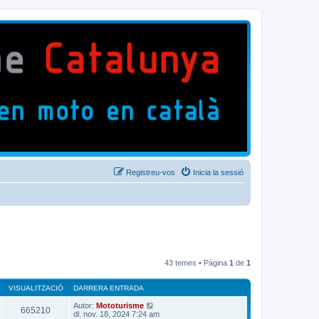
Registreu-vos
Inicia la sessió
43 temes • Pàgina
1
de
1
VISUALITZACIÓ
DARRERA ENTRADA
Autor:
Mototurisme
665210
dl. nov. 18, 2024 7:24 am