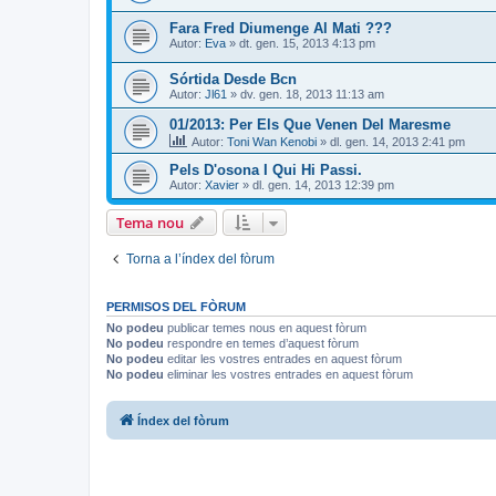
Fara Fred Diumenge Al Mati ???
Autor:
Eva
» dt. gen. 15, 2013 4:13 pm
Sórtida Desde Bcn
Autor:
Jl61
» dv. gen. 18, 2013 11:13 am
01/2013: Per Els Que Venen Del Maresme
Autor:
Toni Wan Kenobi
» dl. gen. 14, 2013 2:41 pm
Pels D'osona I Qui Hi Passi.
Autor:
Xavier
» dl. gen. 14, 2013 12:39 pm
Tema nou
Torna a l’índex del fòrum
PERMISOS DEL FÒRUM
No podeu
publicar temes nous en aquest fòrum
No podeu
respondre en temes d’aquest fòrum
No podeu
editar les vostres entrades en aquest fòrum
No podeu
eliminar les vostres entrades en aquest fòrum
Índex del fòrum