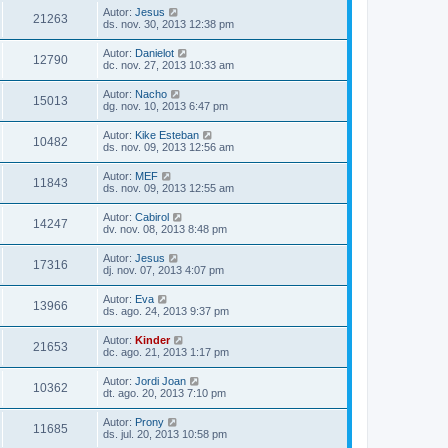
Autor:
Jesus
21263
ds. nov. 30, 2013 12:38 pm
Autor:
Danielot
12790
dc. nov. 27, 2013 10:33 am
Autor:
Nacho
15013
dg. nov. 10, 2013 6:47 pm
Autor:
Kike Esteban
10482
ds. nov. 09, 2013 12:56 am
Autor:
MEF
11843
ds. nov. 09, 2013 12:55 am
Autor:
Cabirol
14247
dv. nov. 08, 2013 8:48 pm
Autor:
Jesus
17316
dj. nov. 07, 2013 4:07 pm
Autor:
Eva
13966
ds. ago. 24, 2013 9:37 pm
Autor:
Kinder
21653
dc. ago. 21, 2013 1:17 pm
Autor:
Jordi Joan
10362
dt. ago. 20, 2013 7:10 pm
Autor:
Prony
11685
ds. jul. 20, 2013 10:58 pm