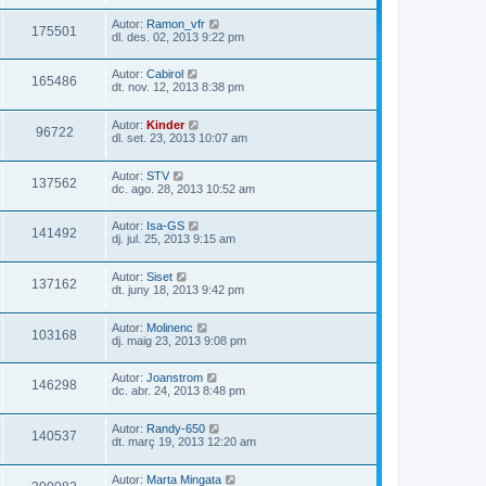
Autor:
Ramon_vfr
175501
dl. des. 02, 2013 9:22 pm
Autor:
Cabirol
165486
dt. nov. 12, 2013 8:38 pm
Autor:
Kinder
96722
dl. set. 23, 2013 10:07 am
Autor:
STV
137562
dc. ago. 28, 2013 10:52 am
Autor:
Isa-GS
141492
dj. jul. 25, 2013 9:15 am
Autor:
Siset
137162
dt. juny 18, 2013 9:42 pm
Autor:
Molinenc
103168
dj. maig 23, 2013 9:08 pm
Autor:
Joanstrom
146298
dc. abr. 24, 2013 8:48 pm
Autor:
Randy-650
140537
dt. març 19, 2013 12:20 am
Autor:
Marta Mingata