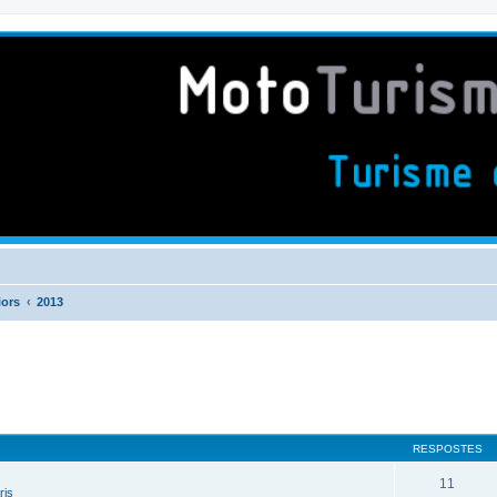
iors
2013
RESPOSTES
11
ris