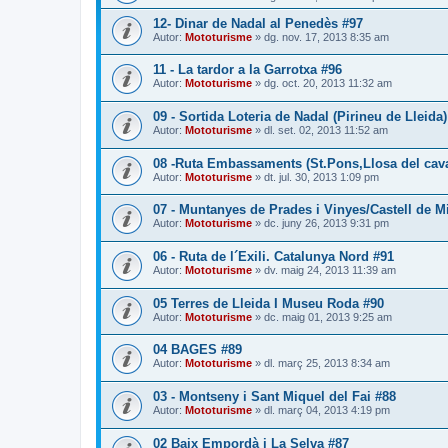
12- Dinar de Nadal al Penedès #97
Autor:
Mototurisme
» dg. nov. 17, 2013 8:35 am
11 - La tardor a la Garrotxa #96
Autor:
Mototurisme
» dg. oct. 20, 2013 11:32 am
09 - Sortida Loteria de Nadal (Pirineu de Lleida)
Autor:
Mototurisme
» dl. set. 02, 2013 11:52 am
08 -Ruta Embassaments (St.Pons,Llosa del caval
Autor:
Mototurisme
» dt. jul. 30, 2013 1:09 pm
07 - Muntanyes de Prades i Vinyes/Castell de 
Autor:
Mototurisme
» dc. juny 26, 2013 9:31 pm
06 - Ruta de l´Exili. Catalunya Nord #91
Autor:
Mototurisme
» dv. maig 24, 2013 11:39 am
05 Terres de Lleida I Museu Roda #90
Autor:
Mototurisme
» dc. maig 01, 2013 9:25 am
04 BAGES #89
Autor:
Mototurisme
» dl. març 25, 2013 8:34 am
03 - Montseny i Sant Miquel del Fai #88
Autor:
Mototurisme
» dl. març 04, 2013 4:19 pm
02 Baix Empordà i La Selva #87