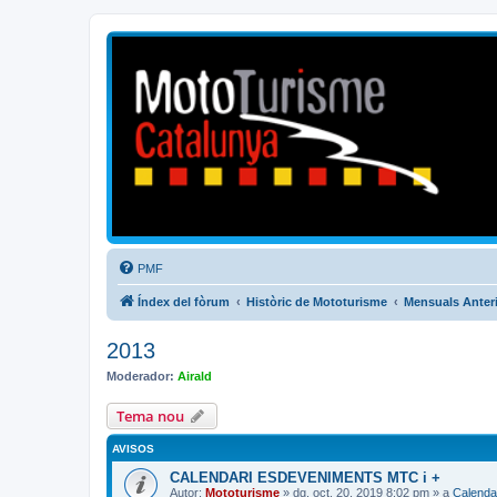
Mototurisme
Turisme en moto en català
PMF
Índex del fòrum
Històric de Mototurisme
Mensuals Anter
2013
Moderador:
Airald
Tema nou
AVISOS
CALENDARI ESDEVENIMENTS MTC i +
Autor:
Mototurisme
» dg. oct. 20, 2019 8:02 pm » a
Calenda