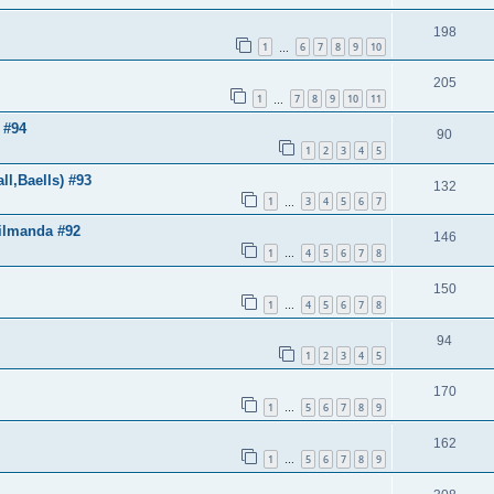
198
1
6
7
8
9
10
…
205
1
7
8
9
10
11
…
 #94
90
1
2
3
4
5
l,Baells) #93
132
1
3
4
5
6
7
…
Milmanda #92
146
1
4
5
6
7
8
…
150
1
4
5
6
7
8
…
94
1
2
3
4
5
170
1
5
6
7
8
9
…
162
1
5
6
7
8
9
…