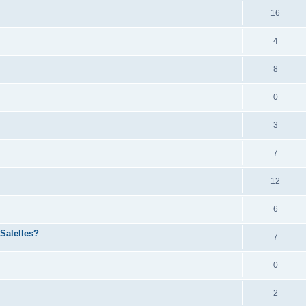
16
4
8
0
3
7
12
6
 Salelles?
7
0
2