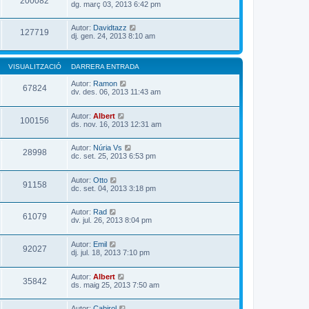
200082
dg. març 03, 2013 6:42 pm
Autor:
Davidtazz
127719
dj. gen. 24, 2013 8:10 am
VISUALITZACIÓ
DARRERA ENTRADA
Autor:
Ramon
67824
dv. des. 06, 2013 11:43 am
Autor:
Albert
100156
ds. nov. 16, 2013 12:31 am
Autor:
Núria Vs
28998
dc. set. 25, 2013 6:53 pm
Autor:
Otto
91158
dc. set. 04, 2013 3:18 pm
Autor:
Rad
61079
dv. jul. 26, 2013 8:04 pm
Autor:
Emil
92027
dj. jul. 18, 2013 7:10 pm
Autor:
Albert
35842
ds. maig 25, 2013 7:50 am
Autor:
Cabirol