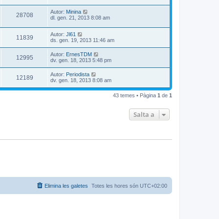
Autor:
Minina
28708
dl. gen. 21, 2013 8:08 am
Autor:
Jl61
11839
ds. gen. 19, 2013 11:46 am
Autor:
ErnesTDM
12995
dv. gen. 18, 2013 5:48 pm
Autor:
Periodista
12189
dv. gen. 18, 2013 8:08 am
43 temes • Pàgina
1
de
1
Salta a
Elimina les galetes
Totes les hores són
UTC+02:00