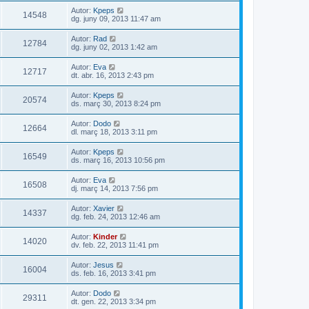
Autor:
Kpeps
14548
dg. juny 09, 2013 11:47 am
Autor:
Rad
12784
dg. juny 02, 2013 1:42 am
Autor:
Eva
12717
dt. abr. 16, 2013 2:43 pm
Autor:
Kpeps
20574
ds. març 30, 2013 8:24 pm
Autor:
Dodo
12664
dl. març 18, 2013 3:11 pm
Autor:
Kpeps
16549
ds. març 16, 2013 10:56 pm
Autor:
Eva
16508
dj. març 14, 2013 7:56 pm
Autor:
Xavier
14337
dg. feb. 24, 2013 12:46 am
Autor:
Kinder
14020
dv. feb. 22, 2013 11:41 pm
Autor:
Jesus
16004
ds. feb. 16, 2013 3:41 pm
Autor:
Dodo
29311
dt. gen. 22, 2013 3:34 pm