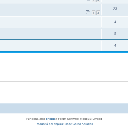
23
1
2
4
5
4
Funciona amb
phpBB
® Forum Software © phpBB Limited
Traducció del phpBB: Isaac Garcia Abrodos