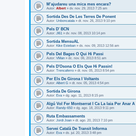
M’ajudareu una mica mes encara?
Autor:
Albert
» dv. nov. 29, 2013 7:25 am
Sortida Des De Les Terres De Ponent
Autor:
Unboncatala
» dt. nov. 26, 2013 9:10 pm
Pels D' BCN
Autor:
Jl61
» dv. nov. 08, 2013 10:14 pm
Sortida MensuAL
Autor:
Kike Esteban
» ds. nov. 09, 2013 12:56 am
Pels Del Bages O Qui Hi Passi
Autor:
VMan
» dc. nov. 06, 2013 8:51 am
Pels D'Osona O Els Que Hi Passin!
Autor:
Trencaferro
» dt. nov. 05, 2013 8:54 pm
Per Els De Girona I Voltants
Autor:
Albert G
» dt. nov. 05, 2013 4:54 pm
Sortida De Girona
Autor:
Eva
» dg. ago. 11, 2013 8:15 pm
Algú Vol Fer Montserrat I Ca La Iaia Per Anar A
Autor:
Randy-650
» dg. ago. 18, 2013 9:11 pm
Ruta Embassaments
Autor:
Jordi Joan
» dt. ago. 20, 2013 7:10 pm
Servei Català De Transit Informa
Autor:
Eva
» ds. jul. 20, 2013 3:48 pm