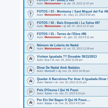
FOTOS / 04 - BAGES #89
Autor:
Mototurisme
» dj. abr. 18, 2013 11:47 pm
FOTOS / 03 - Montseny i Sant Miquel del Fai #8
Autor:
Mototurisme
» dc. març 13, 2013 8:50 am
FOTOS / 02 - Baix Empordà i La Selva #87
Autor:
Mototurisme
» dj. feb. 07, 2013 12:37 pm
FOTOS / 01 - Terres de l'Ebre #86
Autor:
Mototurisme
» dc. gen. 16, 2013 8:11 am
Número de Loteria de Nadal
Autor:
Mototurisme
» dl. set. 02, 2013 12:08 pm
Visitem Igualada ?? Dissabte 30/11/2013
Autor:
Eva
» dl. nov. 25, 2013 11:59 pm
Dinar De Nadal Amb Nadales
Autor:
MontseR
» dg. nov. 24, 2013 10:49 pm
Quedar A Barcelona Per Anar A Igualada Dinar
Autor:
Nacho
» dc. nov. 20, 2013 11:01 pm
Pels D'Osona I Qui Hi Passi
Autor:
Xavier
» dc. nov. 27, 2013 5:24 pm
Per Els Del Bages O Qui Hi Passi....
Autor:
Kpeps
» dc. nov. 20, 2013 4:57 pm