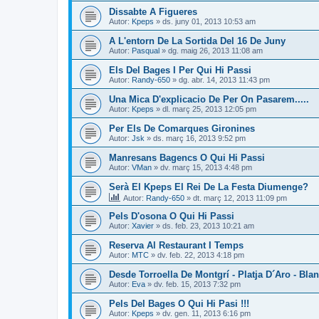
Dissabte A Figueres
Autor:
Kpeps
» ds. juny 01, 2013 10:53 am
A L'entorn De La Sortida Del 16 De Juny
Autor:
Pasqual
» dg. maig 26, 2013 11:08 am
Els Del Bages I Per Qui Hi Passi
Autor:
Randy-650
» dg. abr. 14, 2013 11:43 pm
Una Mica D'explicacio De Per On Pasarem.....
Autor:
Kpeps
» dl. març 25, 2013 12:05 pm
Per Els De Comarques Gironines
Autor:
Jsk
» ds. març 16, 2013 9:52 pm
Manresans Bagencs O Qui Hi Passi
Autor:
VMan
» dv. març 15, 2013 4:48 pm
Serà El Kpeps El Rei De La Festa Diumenge?
Autor:
Randy-650
» dt. març 12, 2013 11:09 pm
Pels D'osona O Qui Hi Passi
Autor:
Xavier
» ds. feb. 23, 2013 10:21 am
Reserva Al Restaurant I Temps
Autor:
MTC
» dv. feb. 22, 2013 4:18 pm
Desde Torroella De Montgrí - Platja D´Aro - Bla
Autor:
Eva
» dv. feb. 15, 2013 7:32 pm
Pels Del Bages O Qui Hi Pasi !!!
Autor:
Kpeps
» dv. gen. 11, 2013 6:16 pm