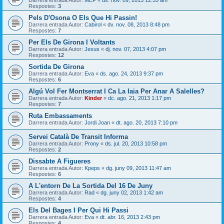
Respostes:
3
Pels D'Osona O Els Que Hi Passin!
Darrera entrada Autor:
Cabirol
«
dv. nov. 08, 2013 8:48 pm
Respostes:
7
Per Els De Girona I Voltants
Darrera entrada Autor:
Jesus
«
dj. nov. 07, 2013 4:07 pm
Respostes:
12
Sortida De Girona
Darrera entrada Autor:
Eva
«
ds. ago. 24, 2013 9:37 pm
Respostes:
6
Algú Vol Fer Montserrat I Ca La Iaia Per Anar A Salelles?
Darrera entrada Autor:
Kinder
«
dc. ago. 21, 2013 1:17 pm
Respostes:
7
Ruta Embassaments
Darrera entrada Autor:
Jordi Joan
«
dt. ago. 20, 2013 7:10 pm
Servei Català De Transit Informa
Darrera entrada Autor:
Prony
«
ds. jul. 20, 2013 10:58 pm
Respostes:
2
Dissabte A Figueres
Darrera entrada Autor:
Kpeps
«
dg. juny 09, 2013 11:47 am
Respostes:
6
A L'entorn De La Sortida Del 16 De Juny
Darrera entrada Autor:
Rad
«
dg. juny 02, 2013 1:42 am
Respostes:
4
Els Del Bages I Per Qui Hi Passi
Darrera entrada Autor:
Eva
«
dt. abr. 16, 2013 2:43 pm
Respostes:
4