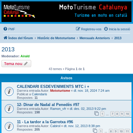
Mototurisme
Turisme en moto en català
PMF
Registreu-vos
Inicia la sessió
Índex del fòrum
Històric de Mototurisme
Mensuals Anteriors
2013
2013
Moderador:
Airald
Tema nou
43 temes • Pàgina
1
de
1
Avisos
CALENDARI ESDEVENIMENTS MTC i +
Darrera entrada Autor:
Mototurisme
«
dl. nov. 18, 2024 7:24 am
Publicat a
Calendaris
Respostes:
11
12- Dinar de Nadal al Penedès #97
Darrera entrada Autor:
Ramon_vfr
«
dl. des. 02, 2013 9:22 pm
Respostes:
198
1
7
8
9
10
…
11 - La tardor a la Garrotxa #96
Darrera entrada Autor:
Cabirol
«
dt. nov. 12, 2013 8:38 pm
Respostes:
205
1
8
9
10
11
…