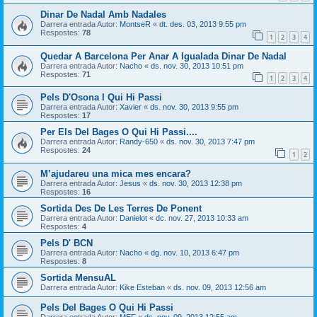
Dinar De Nadal Amb Nadales
Darrera entrada Autor:
MontseR
«
dt. des. 03, 2013 9:55 pm
Respostes:
78
1
2
3
4
Quedar A Barcelona Per Anar A Igualada Dinar De Nadal
Darrera entrada Autor:
Nacho
«
ds. nov. 30, 2013 10:51 pm
Respostes:
71
1
2
3
4
Pels D'Osona I Qui Hi Passi
Darrera entrada Autor:
Xavier
«
ds. nov. 30, 2013 9:55 pm
Respostes:
17
Per Els Del Bages O Qui Hi Passi....
Darrera entrada Autor:
Randy-650
«
ds. nov. 30, 2013 7:47 pm
Respostes:
24
1
2
M’ajudareu una mica mes encara?
Darrera entrada Autor:
Jesus
«
ds. nov. 30, 2013 12:38 pm
Respostes:
16
Sortida Des De Les Terres De Ponent
Darrera entrada Autor:
Danielot
«
dc. nov. 27, 2013 10:33 am
Respostes:
4
Pels D' BCN
Darrera entrada Autor:
Nacho
«
dg. nov. 10, 2013 6:47 pm
Respostes:
8
Sortida MensuAL
Darrera entrada Autor:
Kike Esteban
«
ds. nov. 09, 2013 12:56 am
Pels Del Bages O Qui Hi Passi
Darrera entrada Autor:
MEF
«
ds. nov. 09, 2013 12:55 am