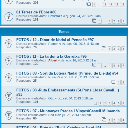
Respostes:
308
1
13
14
15
16
…
01 Terres de l'Ebre #86
Darrera entrada Autor:
Davidtazz
«
dj. gen. 24, 2013 8:10 am
Respostes:
161
1
6
7
8
9
…
Temes
FOTOS / 12 - Dinar de Nadal al Penedès #97
Darrera entrada Autor:
Ramon
«
dv. des. 06, 2013 11:43 am
Respostes:
76
1
2
3
4
FOTOS / 11 - La tardor a la Garrotxa #96
Darrera entrada Autor:
Albert
«
ds. nov. 16, 2013 12:31 am
Respostes:
120
1
4
5
6
7
…
FOTOS / 09 - Sortida Loteria Nadal (Pirineu de Lleida) #94
Darrera entrada Autor:
Núria Vs
«
dc. set. 25, 2013 6:53 pm
Respostes:
25
1
2
FOTOS / 08 -Ruta Embassaments (St.Pons,Llosa Cavall...)
#93
Darrera entrada Autor:
Otto
«
dc. set. 04, 2013 3:18 pm
Respostes:
101
1
2
3
4
5
6
FOTOS / 07 - Muntanyes Prades i Vinyes/Castell Milmanda
Darrera entrada Autor:
Rad
«
dv. jul. 26, 2013 8:04 pm
Respostes:
65
1
2
3
4
FOTOS / 06 - Ruta de l´Exili. Catalunya Nord #91