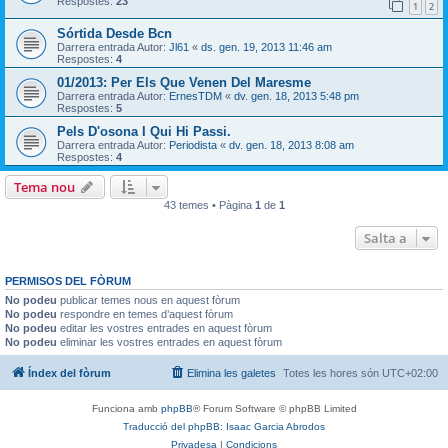
Respostes:
23
1
2
Sórtida Desde Bcn
Darrera entrada Autor:
Jl61
«
ds. gen. 19, 2013 11:46 am
Respostes:
4
01/2013: Per Els Que Venen Del Maresme
Darrera entrada Autor:
ErnesTDM
«
dv. gen. 18, 2013 5:48 pm
Respostes:
5
Pels D'osona I Qui Hi Passi.
Darrera entrada Autor:
Periodista
«
dv. gen. 18, 2013 8:08 am
Respostes:
4
Tema nou
43 temes • Pàgina
1
de
1
Salta a
PERMISOS DEL FÒRUM
No podeu
publicar temes nous en aquest fòrum
No podeu
respondre en temes d’aquest fòrum
No podeu
editar les vostres entrades en aquest fòrum
No podeu
eliminar les vostres entrades en aquest fòrum
Índex del fòrum
Elimina les galetes
Totes les hores són
UTC+02:00
Funciona amb
phpBB
® Forum Software © phpBB Limited
Traducció del phpBB: Isaac Garcia Abrodos
Privadesa
|
Condicions