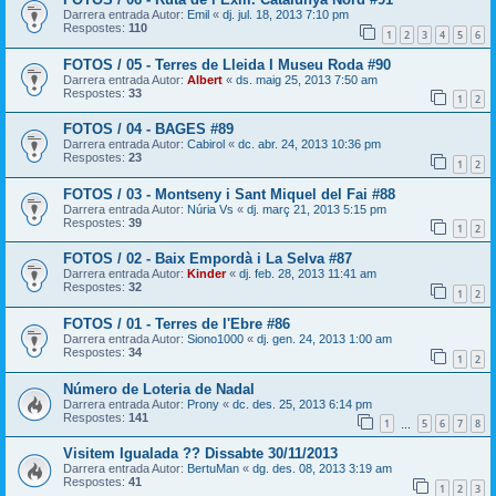
Darrera entrada Autor:
Emil
«
dj. jul. 18, 2013 7:10 pm
Respostes:
110
1
2
3
4
5
6
FOTOS / 05 - Terres de Lleida I Museu Roda #90
Darrera entrada Autor:
Albert
«
ds. maig 25, 2013 7:50 am
Respostes:
33
1
2
FOTOS / 04 - BAGES #89
Darrera entrada Autor:
Cabirol
«
dc. abr. 24, 2013 10:36 pm
Respostes:
23
1
2
FOTOS / 03 - Montseny i Sant Miquel del Fai #88
Darrera entrada Autor:
Núria Vs
«
dj. març 21, 2013 5:15 pm
Respostes:
39
1
2
FOTOS / 02 - Baix Empordà i La Selva #87
Darrera entrada Autor:
Kinder
«
dj. feb. 28, 2013 11:41 am
Respostes:
32
1
2
FOTOS / 01 - Terres de l'Ebre #86
Darrera entrada Autor:
Siono1000
«
dj. gen. 24, 2013 1:00 am
Respostes:
34
1
2
Número de Loteria de Nadal
Darrera entrada Autor:
Prony
«
dc. des. 25, 2013 6:14 pm
Respostes:
141
1
5
6
7
8
…
Visitem Igualada ?? Dissabte 30/11/2013
Darrera entrada Autor:
BertuMan
«
dg. des. 08, 2013 3:19 am
Respostes:
41
1
2
3