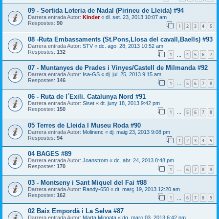
09 - Sortida Loteria de Nadal (Pirineu de Lleida) #94
Darrera entrada Autor:
Kinder
«
dl. set. 23, 2013 10:07 am
Respostes:
90
1
2
3
4
5
08 -Ruta Embassaments (St.Pons,Llosa del cavall,Baells) #93
Darrera entrada Autor:
STV
«
dc. ago. 28, 2013 10:52 am
Respostes:
132
1
4
5
6
7
…
07 - Muntanyes de Prades i Vinyes/Castell de Milmanda #92
Darrera entrada Autor:
Isa-GS
«
dj. jul. 25, 2013 9:15 am
Respostes:
146
1
5
6
7
8
…
06 - Ruta de l´Exili. Catalunya Nord #91
Darrera entrada Autor:
Siset
«
dt. juny 18, 2013 9:42 pm
Respostes:
150
1
5
6
7
8
…
05 Terres de Lleida I Museu Roda #90
Darrera entrada Autor:
Molinenc
«
dj. maig 23, 2013 9:08 pm
Respostes:
94
1
2
3
4
5
04 BAGES #89
Darrera entrada Autor:
Joanstrom
«
dc. abr. 24, 2013 8:48 pm
Respostes:
170
1
6
7
8
9
…
03 - Montseny i Sant Miquel del Fai #88
Darrera entrada Autor:
Randy-650
«
dt. març 19, 2013 12:20 am
Respostes:
162
1
6
7
8
9
…
02 Baix Empordà i La Selva #87
Darrera entrada Autor:
Marta Mingata
«
dg. març 03, 2013 6:42 pm