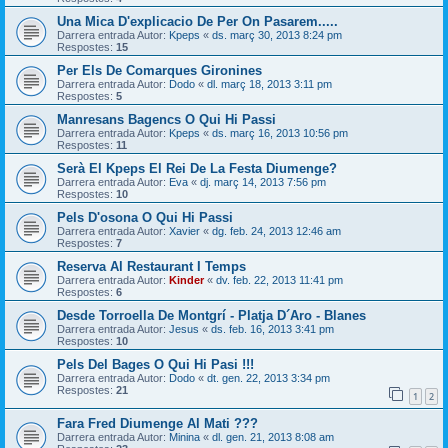
Una Mica D'explicacio De Per On Pasarem.....
Darrera entrada Autor:
Kpeps
«
ds. març 30, 2013 8:24 pm
Respostes:
15
Per Els De Comarques Gironines
Darrera entrada Autor:
Dodo
«
dl. març 18, 2013 3:11 pm
Respostes:
5
Manresans Bagencs O Qui Hi Passi
Darrera entrada Autor:
Kpeps
«
ds. març 16, 2013 10:56 pm
Respostes:
11
Serà El Kpeps El Rei De La Festa Diumenge?
Darrera entrada Autor:
Eva
«
dj. març 14, 2013 7:56 pm
Respostes:
10
Pels D'osona O Qui Hi Passi
Darrera entrada Autor:
Xavier
«
dg. feb. 24, 2013 12:46 am
Respostes:
7
Reserva Al Restaurant I Temps
Darrera entrada Autor:
Kinder
«
dv. feb. 22, 2013 11:41 pm
Respostes:
6
Desde Torroella De Montgrí - Platja D´Aro - Blanes
Darrera entrada Autor:
Jesus
«
ds. feb. 16, 2013 3:41 pm
Respostes:
10
Pels Del Bages O Qui Hi Pasi !!!
Darrera entrada Autor:
Dodo
«
dt. gen. 22, 2013 3:34 pm
Respostes:
21
1
2
Fara Fred Diumenge Al Mati ???
Darrera entrada Autor:
Minina
«
dl. gen. 21, 2013 8:08 am