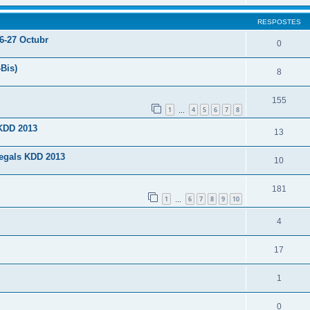
RESPOSTES
26-27 Octubr
0
Bis)
8
155
1
4
5
6
7
8
…
 KDD 2013
13
regals KDD 2013
10
181
1
6
7
8
9
10
…
4
17
1
0