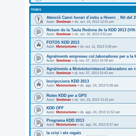
TEMES
Atenció Canvi horari d´estiu a Hivern _ Nit del 
Autor:
Steelman
» ds. oct. 19, 2013 12:01 pm
Resum de la Taula Rodona de la KDD 2013 (VIII-
Autor:
Steelman
» dc. oct. 30, 2013 5:52 pm
FOTOS KDD 2013
Autor:
Mototurisme
» dv. oct. 11, 2013 5:09 pm
Agraïments empreses col.laboradores per a la
Autor:
Steelman
» dj. nov. 07, 2013 10:39 am
Agraïments a Motototuristescol.laboradors en 
Autor:
Steelman
» dj. nov. 07, 2013 10:43 am
Incripccions KDD 2013
Autor:
Mototurisme
» ds. ago. 24, 2013 9:28 am
Rutes KDD per a GPS
Autor:
Steelman
» dc. oct. 23, 2013 10:22 pm
KDD OFF
Autor:
Mototurisme
» ds. ago. 24, 2013 11:52 am
Programa KDD 2013
Autor:
Mototurisme
» ds. ago. 24, 2013 9:27 am
la crisi i els regals