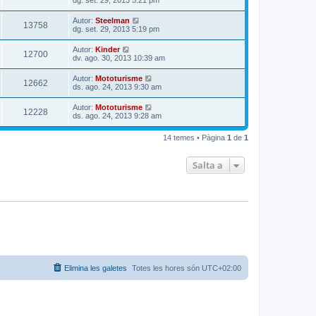
dg. set. 29, 2013 5:21 pm
Autor:
Steelman
13758
dg. set. 29, 2013 5:19 pm
Autor:
Kinder
12700
dv. ago. 30, 2013 10:39 am
Autor:
Mototurisme
12662
ds. ago. 24, 2013 9:30 am
Autor:
Mototurisme
12228
ds. ago. 24, 2013 9:28 am
14 temes • Pàgina
1
de
1
Salta a
Elimina les galetes
Totes les hores són
UTC+02:00