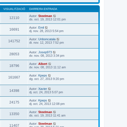
VISUALITZACIÓ
DARRERA ENTRADA
Autor:
Steelman
12110
ds. oct. 19, 2013 12:01 pm
Autor:
Emil
16691
dj. nov. 28, 2013 5:54 pm
Autor:
Unboncatala
141752
dt. nov. 12, 2013 7:52 pm
Autor:
Josep973
28053
dv. nov. 08, 2013 3:34 pm
Autor:
Albert
18796
dv. nov. 08, 2013 11:12 am
Autor:
Kpeps
161667
dg. oct. 27, 2013 9:20 pm
Autor:
Xavier
14398
dj. oct. 24, 2013 5:07 pm
Autor:
Kpeps
24175
dj. oct. 24, 2013 12:08 pm
Autor:
Steelman
13350
ds. oct. 19, 2013 11:41 am
Autor:
Steelman
11407