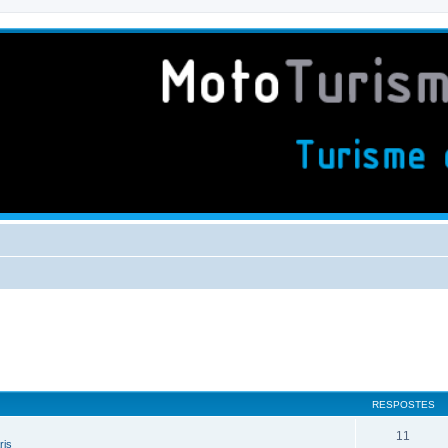
RESPOSTES
11
ris