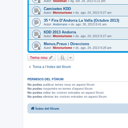
Autor:
Steelman
» dg. set. 29, 2013 5:21 pm
Camisetes KDD
Autor:
Mototurisme
» ds. ago. 24, 2013 9:27 am
35 ª Fira D’Andorra La Vella (Octubre 2013)
Autor:
Andorrans
» dv. ago. 30, 2013 8:41 am
KDD 2013 Andorra
Autor:
Mototurisme
» ds. ago. 24, 2013 9:27 am
Menus,Preus i Direccions
Autor:
Mototurisme
» ds. ago. 24, 2013 9:28 am
Tema nou
Torna a l’índex del fòrum
PERMISOS DEL FÒRUM
No podeu
publicar temes nous en aquest fòrum
No podeu
respondre en temes d’aquest fòrum
No podeu
editar les vostres entrades en aquest fòrum
No podeu
eliminar les vostres entrades en aquest fòrum
Índex del fòrum