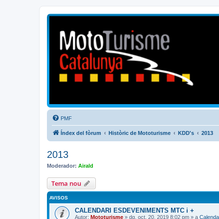
Mototurisme
Turisme en moto en català
PMF
Índex del fòrum
Històric de Mototurisme
KDD's
2013
2013
Moderador:
Airald
Tema nou
AVISOS
CALENDARI ESDEVENIMENTS MTC i +
Autor:
Mototurisme
» dg. oct. 20, 2019 8:02 pm » a
Calenda