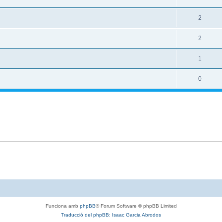
2
2
1
0
Funciona amb
phpBB
® Forum Software © phpBB Limited
Traducció del phpBB: Isaac Garcia Abrodos