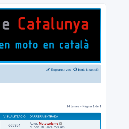
Registreu-vos
Inicia la sessió
14 temes • Pàgina
1
de
1
VISUALITZACIÓ
DARRERA ENTRADA
Autor:
Mototurisme
665354
dl. nov. 18, 2024 7:24 am