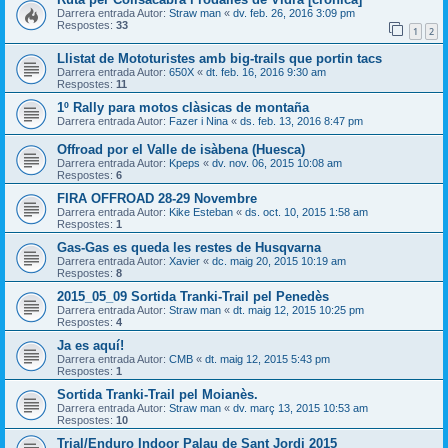
Darrera entrada Autor:
Straw man
«
dv. feb. 26, 2016 3:09 pm
Respostes:
33
1
2
Llistat de Mototuristes amb big-trails que portin tacs
Darrera entrada Autor:
650X
«
dt. feb. 16, 2016 9:30 am
Respostes:
11
1º Rally para motos clàsicas de montaña
Darrera entrada Autor:
Fazer i Nina
«
ds. feb. 13, 2016 8:47 pm
Offroad por el Valle de isàbena (Huesca)
Darrera entrada Autor:
Kpeps
«
dv. nov. 06, 2015 10:08 am
Respostes:
6
FIRA OFFROAD 28-29 Novembre
Darrera entrada Autor:
Kike Esteban
«
ds. oct. 10, 2015 1:58 am
Respostes:
1
Gas-Gas es queda les restes de Husqvarna
Darrera entrada Autor:
Xavier
«
dc. maig 20, 2015 10:19 am
Respostes:
8
2015_05_09 Sortida Tranki-Trail pel Penedès
Darrera entrada Autor:
Straw man
«
dt. maig 12, 2015 10:25 pm
Respostes:
4
Ja es aquí!
Darrera entrada Autor:
CMB
«
dt. maig 12, 2015 5:43 pm
Respostes:
1
Sortida Tranki-Trail pel Moianès.
Darrera entrada Autor:
Straw man
«
dv. març 13, 2015 10:53 am
Respostes:
10
Trial/Enduro Indoor Palau de Sant Jordi 2015