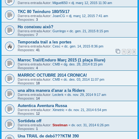
Darrera entrada Autor:
Miguel650
«
dj. març 12, 2015 11:30 am
TKC 80 Twinduro 180/55/17
Darrera entrada Autor:
JoanCG
«
dj. març 12, 2015 7:41 am
Respostes:
3
Ho coneixeu això?
Darrera entrada Autor:
Gurringo
«
dc. gen. 21, 2015 8:15 pm
Respostes:
7
Temporada trail a les portes
Darrera entrada Autor:
Cesc
«
dc. gen. 14, 2015 8:36 pm
Respostes:
41
1
2
3
Marroc Trail/Enduro Març 2015 (1 plaça lliure)
Darrera entrada Autor:
CMB
«
dg. des. 28, 2014 8:15 pm
Respostes:
4
MARROC OCTUBRE 2014 CRONICA!
Darrera entrada Autor:
CMB
«
dc. des. 03, 2014 11:07 pm
Respostes:
18
una altra manera d'anar a la Riders
Darrera entrada Autor:
Leclerk
«
ds. nov. 29, 2014 9:17 am
Respostes:
14
Autentica Aventura Russa
Darrera entrada Autor:
Ximetric
«
dv. nov. 21, 2014 6:54 pm
Respostes:
12
Sortideta off
Darrera entrada Autor:
Steelman
«
dv. oct. 31, 2014 6:26 pm
Respostes:
1
Una TRAIL de debó???KTM 390