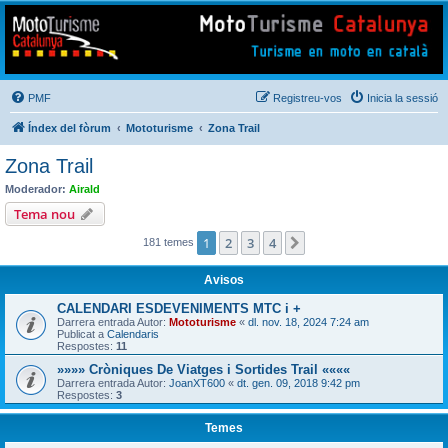
Mototurisme
Turisme en moto en català
PMF
Registreu-vos
Inicia la sessió
Índex del fòrum
Mototurisme
Zona Trail
Zona Trail
Moderador:
Airald
Tema nou
1
2
3
4
Següent
181 temes
Avisos
CALENDARI ESDEVENIMENTS MTC i +
Darrera entrada Autor:
Mototurisme
«
dl. nov. 18, 2024 7:24 am
Publicat a
Calendaris
Respostes:
11
»»»» Cròniques De Viatges i Sortides Trail ««««
Darrera entrada Autor:
JoanXT600
«
dt. gen. 09, 2018 9:42 pm
Respostes:
3
Temes