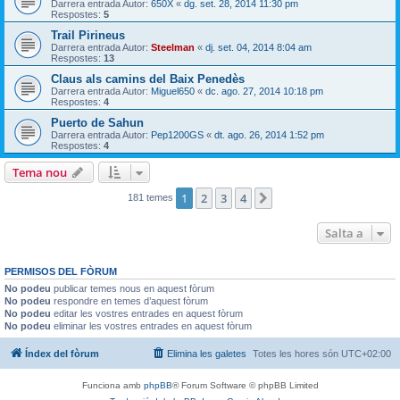
Darrera entrada Autor:
650X
«
dg. set. 28, 2014 11:30 pm
Respostes:
5
Trail Pirineus
Darrera entrada Autor:
Steelman
«
dj. set. 04, 2014 8:04 am
Respostes:
13
Claus als camins del Baix Penedès
Darrera entrada Autor:
Miguel650
«
dc. ago. 27, 2014 10:18 pm
Respostes:
4
Puerto de Sahun
Darrera entrada Autor:
Pep1200GS
«
dt. ago. 26, 2014 1:52 pm
Respostes:
4
Tema nou
1
2
3
4
Següent
181 temes
Salta a
PERMISOS DEL FÒRUM
No podeu
publicar temes nous en aquest fòrum
No podeu
respondre en temes d’aquest fòrum
No podeu
editar les vostres entrades en aquest fòrum
No podeu
eliminar les vostres entrades en aquest fòrum
Índex del fòrum
Elimina les galetes
Totes les hores són
UTC+02:00
Funciona amb
phpBB
® Forum Software © phpBB Limited