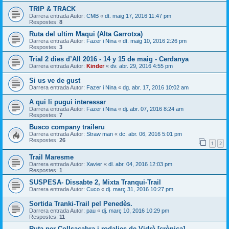
TRIP & TRACK
Darrera entrada Autor:
CMB
«
dt. maig 17, 2016 11:47 pm
Respostes:
8
Ruta del ultim Maqui (Alta Garrotxa)
Darrera entrada Autor:
Fazer i Nina
«
dt. maig 10, 2016 2:26 pm
Respostes:
3
Trial 2 dies d’All 2016 - 14 y 15 de maig - Cerdanya
Darrera entrada Autor:
Kinder
«
dv. abr. 29, 2016 4:55 pm
Si us ve de gust
Darrera entrada Autor:
Fazer i Nina
«
dg. abr. 17, 2016 10:02 am
A qui li pugui interessar
Darrera entrada Autor:
Fazer i Nina
«
dj. abr. 07, 2016 8:24 am
Respostes:
7
Busco company traileru
Darrera entrada Autor:
Straw man
«
dc. abr. 06, 2016 5:01 pm
Respostes:
26
1
2
Trail Maresme
Darrera entrada Autor:
Xavier
«
dl. abr. 04, 2016 12:03 pm
Respostes:
1
SUSPESA- Dissabte 2, Mixta Tranqui-Trail
Darrera entrada Autor:
Cuco
«
dj. març 31, 2016 10:27 pm
Sortida Tranki-Trail pel Penedès.
Darrera entrada Autor:
pau
«
dj. març 10, 2016 10:29 pm
Respostes:
11
Ruta per Collsacabra i rodalies de Vidrà [crònica]