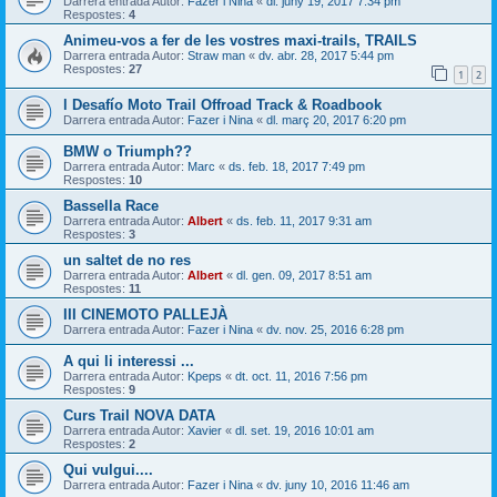
Darrera entrada Autor:
Fazer i Nina
«
dl. juny 19, 2017 7:34 pm
Respostes:
4
Animeu-vos a fer de les vostres maxi-trails, TRAILS
Darrera entrada Autor:
Straw man
«
dv. abr. 28, 2017 5:44 pm
Respostes:
27
1
2
l Desafío Moto Trail Offroad Track & Roadbook
Darrera entrada Autor:
Fazer i Nina
«
dl. març 20, 2017 6:20 pm
BMW o Triumph??
Darrera entrada Autor:
Marc
«
ds. feb. 18, 2017 7:49 pm
Respostes:
10
Bassella Race
Darrera entrada Autor:
Albert
«
ds. feb. 11, 2017 9:31 am
Respostes:
3
un saltet de no res
Darrera entrada Autor:
Albert
«
dl. gen. 09, 2017 8:51 am
Respostes:
11
III CINEMOTO PALLEJÀ
Darrera entrada Autor:
Fazer i Nina
«
dv. nov. 25, 2016 6:28 pm
A qui li interessi ...
Darrera entrada Autor:
Kpeps
«
dt. oct. 11, 2016 7:56 pm
Respostes:
9
Curs Trail NOVA DATA
Darrera entrada Autor:
Xavier
«
dl. set. 19, 2016 10:01 am
Respostes:
2
Qui vulgui....
Darrera entrada Autor:
Fazer i Nina
«
dv. juny 10, 2016 11:46 am