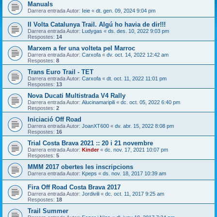
Manuals
Darrera entrada Autor:
Ieie
«
dt. gen. 09, 2024 9:04 pm
II Volta Catalunya Trail. Algú ho havia de dir!!!
Darrera entrada Autor:
Ludygas
«
ds. des. 10, 2022 9:03 pm
Respostes:
14
Marxem a fer una volteta pel Marroc
Darrera entrada Autor:
Carxofa
«
dv. oct. 14, 2022 12:42 am
Respostes:
8
Trans Euro Trail - TET
Darrera entrada Autor:
Carxofa
«
dt. oct. 11, 2022 11:01 pm
Respostes:
13
Nova Ducati Multistrada V4 Rally
Darrera entrada Autor:
Alucinamaripili
«
dc. oct. 05, 2022 6:40 pm
Respostes:
2
Iniciació Off Road
Darrera entrada Autor:
JoanXT600
«
dv. abr. 15, 2022 8:08 pm
Respostes:
16
Trial Costa Brava 2021 :: 20 i 21 novembre
Darrera entrada Autor:
Kinder
«
dc. nov. 17, 2021 10:07 pm
Respostes:
5
MMM 2017 obertes les inscripcions
Darrera entrada Autor:
Kpeps
«
ds. nov. 18, 2017 10:39 am
Fira Off Road Costa Brava 2017
Darrera entrada Autor:
Jordivili
«
dc. oct. 11, 2017 9:25 am
Respostes:
18
Trail Summer