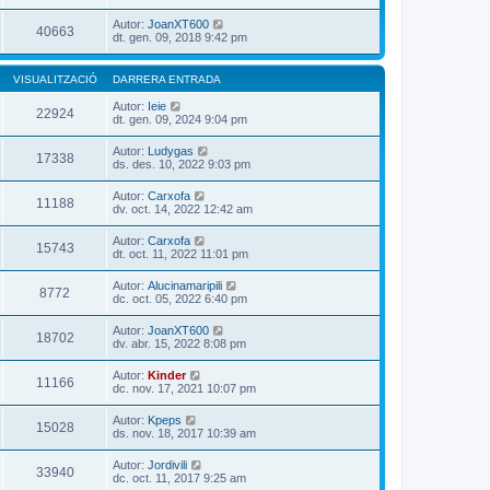
Autor:
JoanXT600
40663
dt. gen. 09, 2018 9:42 pm
VISUALITZACIÓ
DARRERA ENTRADA
Autor:
Ieie
22924
dt. gen. 09, 2024 9:04 pm
Autor:
Ludygas
17338
ds. des. 10, 2022 9:03 pm
Autor:
Carxofa
11188
dv. oct. 14, 2022 12:42 am
Autor:
Carxofa
15743
dt. oct. 11, 2022 11:01 pm
Autor:
Alucinamaripili
8772
dc. oct. 05, 2022 6:40 pm
Autor:
JoanXT600
18702
dv. abr. 15, 2022 8:08 pm
Autor:
Kinder
11166
dc. nov. 17, 2021 10:07 pm
Autor:
Kpeps
15028
ds. nov. 18, 2017 10:39 am
Autor:
Jordivili
33940
dc. oct. 11, 2017 9:25 am