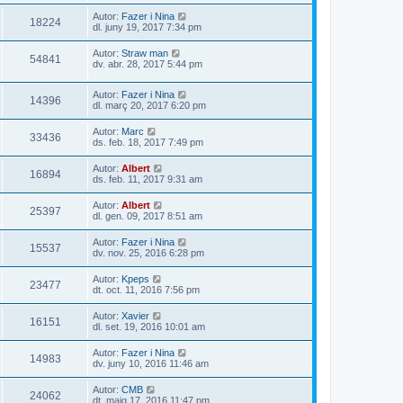
Autor:
Fazer i Nina
18224
dl. juny 19, 2017 7:34 pm
Autor:
Straw man
54841
dv. abr. 28, 2017 5:44 pm
Autor:
Fazer i Nina
14396
dl. març 20, 2017 6:20 pm
Autor:
Marc
33436
ds. feb. 18, 2017 7:49 pm
Autor:
Albert
16894
ds. feb. 11, 2017 9:31 am
Autor:
Albert
25397
dl. gen. 09, 2017 8:51 am
Autor:
Fazer i Nina
15537
dv. nov. 25, 2016 6:28 pm
Autor:
Kpeps
23477
dt. oct. 11, 2016 7:56 pm
Autor:
Xavier
16151
dl. set. 19, 2016 10:01 am
Autor:
Fazer i Nina
14983
dv. juny 10, 2016 11:46 am
Autor:
CMB
24062
dt. maig 17, 2016 11:47 pm