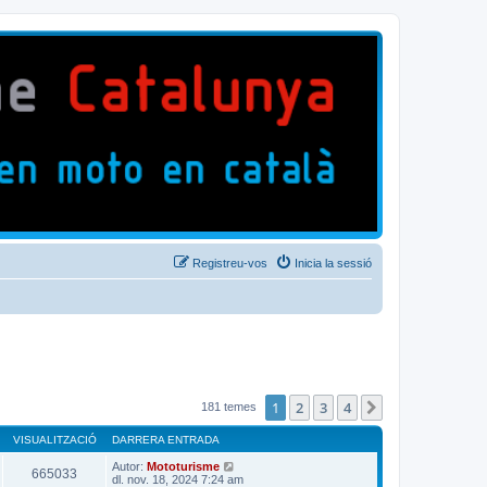
Registreu-vos
Inicia la sessió
1
2
3
4
Següent
181 temes
VISUALITZACIÓ
DARRERA ENTRADA
Autor:
Mototurisme
665033
dl. nov. 18, 2024 7:24 am