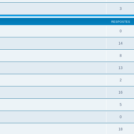
3
RESPOSTES
0
14
8
13
2
16
5
0
18