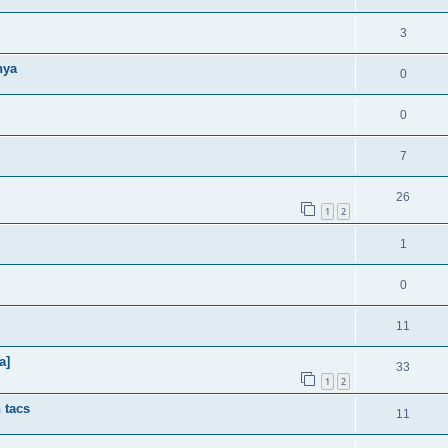
3
nya
0
0
7
26
1
2
1
0
11
a]
33
1
2
 tacs
11