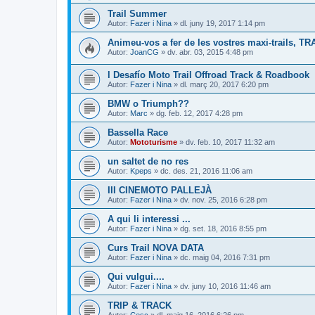
Trail Summer
Autor:
Fazer i Nina
» dl. juny 19, 2017 1:14 pm
Animeu-vos a fer de les vostres maxi-trails, TR
Autor:
JoanCG
» dv. abr. 03, 2015 4:48 pm
l Desafío Moto Trail Offroad Track & Roadbook
Autor:
Fazer i Nina
» dl. març 20, 2017 6:20 pm
BMW o Triumph??
Autor:
Marc
» dg. feb. 12, 2017 4:28 pm
Bassella Race
Autor:
Mototurisme
» dv. feb. 10, 2017 11:32 am
un saltet de no res
Autor:
Kpeps
» dc. des. 21, 2016 11:06 am
III CINEMOTO PALLEJÀ
Autor:
Fazer i Nina
» dv. nov. 25, 2016 6:28 pm
A qui li interessi ...
Autor:
Fazer i Nina
» dg. set. 18, 2016 8:55 pm
Curs Trail NOVA DATA
Autor:
Fazer i Nina
» dc. maig 04, 2016 7:31 pm
Qui vulgui....
Autor:
Fazer i Nina
» dv. juny 10, 2016 11:46 am
TRIP & TRACK