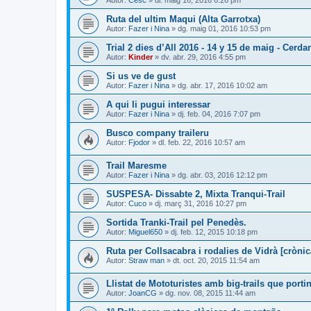
Autor:
Cesc
» dl. maig 16, 2016 6:26 pm
Ruta del ultim Maqui (Alta Garrotxa)
Autor:
Fazer i Nina
» dg. maig 01, 2016 10:53 pm
Trial 2 dies d’All 2016 - 14 y 15 de maig - Cerda
Autor:
Kinder
» dv. abr. 29, 2016 4:55 pm
Si us ve de gust
Autor:
Fazer i Nina
» dg. abr. 17, 2016 10:02 am
A qui li pugui interessar
Autor:
Fazer i Nina
» dj. feb. 04, 2016 7:07 pm
Busco company traileru
Autor:
Fjodor
» dl. feb. 22, 2016 10:57 am
Trail Maresme
Autor:
Fazer i Nina
» dg. abr. 03, 2016 12:12 pm
SUSPESA- Dissabte 2, Mixta Tranqui-Trail
Autor:
Cuco
» dj. març 31, 2016 10:27 pm
Sortida Tranki-Trail pel Penedès.
Autor:
Miguel650
» dj. feb. 12, 2015 10:18 pm
Ruta per Collsacabra i rodalies de Vidrà [crònic
Autor:
Straw man
» dt. oct. 20, 2015 11:54 am
Llistat de Mototuristes amb big-trails que portin
Autor:
JoanCG
» dg. nov. 08, 2015 11:44 am