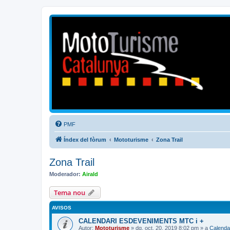
Mototurisme
Turisme en moto en català
PMF
Índex del fòrum
Mototurisme
Zona Trail
Zona Trail
Moderador:
Airald
Tema nou
AVISOS
CALENDARI ESDEVENIMENTS MTC i +
Autor:
Mototurisme
» dg. oct. 20, 2019 8:02 pm » a
Calenda