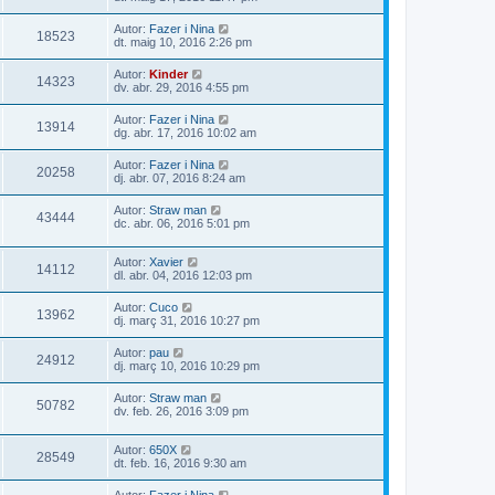
Autor:
Fazer i Nina
18523
dt. maig 10, 2016 2:26 pm
Autor:
Kinder
14323
dv. abr. 29, 2016 4:55 pm
Autor:
Fazer i Nina
13914
dg. abr. 17, 2016 10:02 am
Autor:
Fazer i Nina
20258
dj. abr. 07, 2016 8:24 am
Autor:
Straw man
43444
dc. abr. 06, 2016 5:01 pm
Autor:
Xavier
14112
dl. abr. 04, 2016 12:03 pm
Autor:
Cuco
13962
dj. març 31, 2016 10:27 pm
Autor:
pau
24912
dj. març 10, 2016 10:29 pm
Autor:
Straw man
50782
dv. feb. 26, 2016 3:09 pm
Autor:
650X
28549
dt. feb. 16, 2016 9:30 am
Autor:
Fazer i Nina