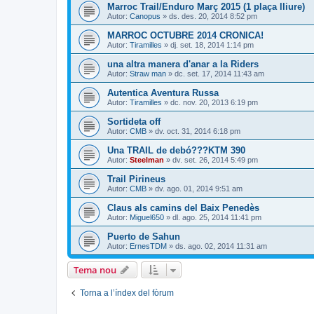
Marroc Trail/Enduro Març 2015 (1 plaça lliure)
Autor:
Canopus
» ds. des. 20, 2014 8:52 pm
MARROC OCTUBRE 2014 CRONICA!
Autor:
Tiramilles
» dj. set. 18, 2014 1:14 pm
una altra manera d'anar a la Riders
Autor:
Straw man
» dc. set. 17, 2014 11:43 am
Autentica Aventura Russa
Autor:
Tiramilles
» dc. nov. 20, 2013 6:19 pm
Sortideta off
Autor:
CMB
» dv. oct. 31, 2014 6:18 pm
Una TRAIL de debó???KTM 390
Autor:
Steelman
» dv. set. 26, 2014 5:49 pm
Trail Pirineus
Autor:
CMB
» dv. ago. 01, 2014 9:51 am
Claus als camins del Baix Penedès
Autor:
Miguel650
» dl. ago. 25, 2014 11:41 pm
Puerto de Sahun
Autor:
ErnesTDM
» ds. ago. 02, 2014 11:31 am
Tema nou
Torna a l’índex del fòrum