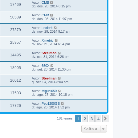
Autor:
CMB
17469
dg. des. 28, 2014 8:15 pm
Autor:
CMB
50589
dc. des. 03, 2014 11:07 pm
Autor:
Leclerk
27379
ds. nov. 29, 2014 9:17 am
Autor:
Ximetric
25957
dv. nov. 21, 2014 6:54 pm
Autor:
Steelman
14495
dv. oct. 31, 2014 6:26 pm
Autor:
650X
18905
dg. set. 28, 2014 11:30 pm
Autor:
Steelman
26012
dj. set. 04, 2014 8:04 am
Autor:
Miguel650
17503
dc. ago. 27, 2014 10:18 pm
Autor:
Pep1200GS
17726
dt. ago. 26, 2014 1:52 pm
1
2
3
4
Següent
181 temes
Salta a