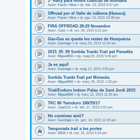
1º Rally para motos clàsicas de montaña
Autor:
Fazer i Nina
» ds. feb. 13, 2016 8:47 pm
Offroad por el Valle de isàbena (Huesca)
Autor:
Fazer i Nina
» dj. ago. 13, 2015 10:38 am
FIRA OFFROAD 28-29 Novembre
Autor:
Cesc
» dt. oct. 06, 2015 6:21 pm
Gas-Gas es queda les restes de Husqvarna
Autor:
Gurringo
» dl. març 03, 2014 11:04 am
2015_05_09 Sortida Tranki-Trail pel Penedès
Autor:
Miguel650
» dg. maig 03, 2015 9:46 pm
Ja es aquí!
Autor:
Gurringo
» dt. maig 12, 2015 4:55 pm
Sortida Tranki-Trail pel Moianès.
Autor:
Miguel650
» dv. març 06, 2015 1:28 pm
Trial/Enduro Indoor Palau de Sant Jordi 2015
Autor:
Miguel650
» dj. març 12, 2015 11:30 am
TKC 80 Twinduro 180/55/17
Autor:
JoanCG
» dv. feb. 27, 2015 5:53 pm
Ho coneixeu això?
Autor:
Gurringo
» dc. gen. 14, 2015 11:00 am
Temporada trail a les portes
Autor:
650X
» dt. set. 16, 2014 5:24 pm