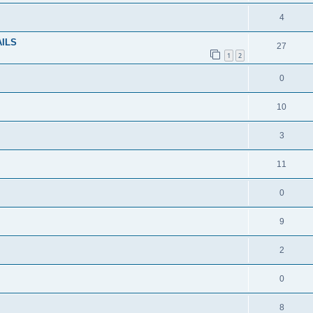
4
AILS
27
1
2
0
10
3
11
0
9
2
0
8