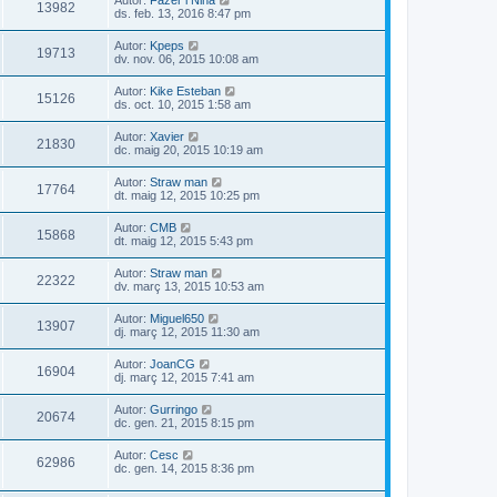
13982
ds. feb. 13, 2016 8:47 pm
Autor:
Kpeps
19713
dv. nov. 06, 2015 10:08 am
Autor:
Kike Esteban
15126
ds. oct. 10, 2015 1:58 am
Autor:
Xavier
21830
dc. maig 20, 2015 10:19 am
Autor:
Straw man
17764
dt. maig 12, 2015 10:25 pm
Autor:
CMB
15868
dt. maig 12, 2015 5:43 pm
Autor:
Straw man
22322
dv. març 13, 2015 10:53 am
Autor:
Miguel650
13907
dj. març 12, 2015 11:30 am
Autor:
JoanCG
16904
dj. març 12, 2015 7:41 am
Autor:
Gurringo
20674
dc. gen. 21, 2015 8:15 pm
Autor:
Cesc
62986
dc. gen. 14, 2015 8:36 pm