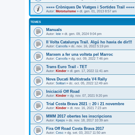
»»»» Cròniques De Viatges i Sortides Trail ««««
Autor:
Mototurisme
» dt. gen. 01, 2013 8:57 am
TEMES
Manuals
Autor:
Ieie
» dt. gen. 09, 2024 9:04 pm
II Volta Catalunya Trail. Algú ho havia de dir!!!
Autor:
Carxofa
» dc. nov. 16, 2022 5:19 pm
Marxem a fer una volteta pel Marroc
Autor:
Carxofa
» dg. oct. 09, 2022 7:46 pm
Trans Euro Trail - TET
Autor:
Kinder
» dl. gen. 17, 2022 11:41 am
Nova Ducati Multistrada V4 Rally
Autor:
Solitari
» dc. oct. 05, 2022 12:49 am
Iniciació Off Road
Autor:
Kinder
» dg. nov. 07, 2021 9:20 pm
Trial Costa Brava 2021 :: 20 i 21 novembre
Autor:
Kinder
» dt. nov. 16, 2021 7:23 am
MMM 2017 obertes les inscripcions
Autor:
Kpeps
» ds. nov. 18, 2017 10:39 am
Fira Off Road Costa Brava 2017
Autor:
Cesc
» dg. set. 03, 2017 11:50 am