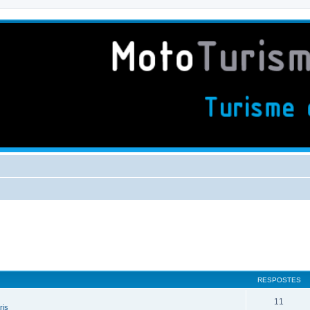
RESPOSTES
11
ris