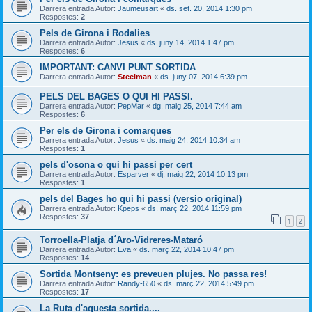
Darrera entrada Autor:
Jaumeusart
«
ds. set. 20, 2014 1:30 pm
Respostes:
2
Pels de Girona i Rodalies
Darrera entrada Autor:
Jesus
«
ds. juny 14, 2014 1:47 pm
Respostes:
6
IMPORTANT: CANVI PUNT SORTIDA
Darrera entrada Autor:
Steelman
«
ds. juny 07, 2014 6:39 pm
PELS DEL BAGES O QUI HI PASSI.
Darrera entrada Autor:
PepMar
«
dg. maig 25, 2014 7:44 am
Respostes:
6
Per els de Girona i comarques
Darrera entrada Autor:
Jesus
«
ds. maig 24, 2014 10:34 am
Respostes:
1
pels d'osona o qui hi passi per cert
Darrera entrada Autor:
Esparver
«
dj. maig 22, 2014 10:13 pm
Respostes:
1
pels del Bages ho qui hi passi (versio original)
Darrera entrada Autor:
Kpeps
«
ds. març 22, 2014 11:59 pm
Respostes:
37
1
2
Torroella-Platja d´Aro-Vidreres-Mataró
Darrera entrada Autor:
Eva
«
ds. març 22, 2014 10:47 pm
Respostes:
14
Sortida Montseny: es preveuen plujes. No passa res!
Darrera entrada Autor:
Randy-650
«
ds. març 22, 2014 5:49 pm
Respostes:
17
La Ruta d'aquesta sortida....