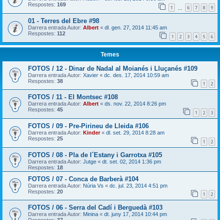
Respostes:
169
1
6
7
8
9
…
01 - Terres del Ebre #98
Darrera entrada Autor:
Albert
«
dl. gen. 27, 2014 11:45 am
Respostes:
112
1
2
3
4
5
6
Temes
FOTOS / 12 - Dinar de Nadal al Moianés i Lluçanés #109
Darrera entrada Autor:
Xavier
«
dc. des. 17, 2014 10:59 am
Respostes:
38
1
2
FOTOS / 11 - El Montsec #108
Darrera entrada Autor:
Albert
«
ds. nov. 22, 2014 8:26 pm
Respostes:
45
1
2
3
FOTOS / 09 - Pre-Pirineu de Lleida #106
Darrera entrada Autor:
Kinder
«
dl. set. 29, 2014 8:28 am
Respostes:
25
1
2
FOTOS / 08 - Pla de l´Estany i Garrotxa #105
Darrera entrada Autor:
Jutge
«
dt. set. 02, 2014 1:36 pm
Respostes:
18
FOTOS / 07 - Conca de Barberà #104
Darrera entrada Autor:
Núria Vs
«
dc. jul. 23, 2014 4:51 pm
Respostes:
20
1
2
FOTOS / 06 - Serra del Cadí i Berguedà #103
Darrera entrada Autor:
Minina
«
dt. juny 17, 2014 10:44 pm