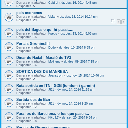
Darrera entrada Autor:
Cabirol
«
dt. des. 16, 2014 4:48 pm
Respostes:
5
pels osonencs
Darrera entrada Autor:
VMan
«
ds. des. 13, 2014 10:24 pm
Respostes:
29
1
2
pels del Bages o qui hi passi.....
Darrera entrada Autor:
Kpeps
«
ds. des. 13, 2014 5:03 pm
Respostes:
15
Per als Gironins!!!!
Darrera entrada Autor:
Dodo
«
dc. des. 10, 2014 8:55 pm
Respostes:
1
Dinar de Nadal i Marató de TV3
Darrera entrada Autor:
Molinenc
«
dt. des. 09, 2014 7:15 pm
Respostes:
16
SORTIDA DES DE MANRESA
Darrera entrada Autor:
Joanstrom
«
ds. nov. 15, 2014 10:46 pm
Respostes:
2
Ruta sortida en ITN i GDB (tomtom i garmin)
Darrera entrada Autor:
Jl61
«
dv. nov. 14, 2014 11:15 am
Respostes:
1
Sortida des de Bcn
Darrera entrada Autor:
Jl61
«
dv. nov. 14, 2014 9:20 am
Respostes:
12
Para los de Barcelona, o los que pasen...
Darrera entrada Autor:
Kiko k7
«
ds. set. 20, 2014 9:34 pm
Respostes:
18
Per els de Girona i comarques