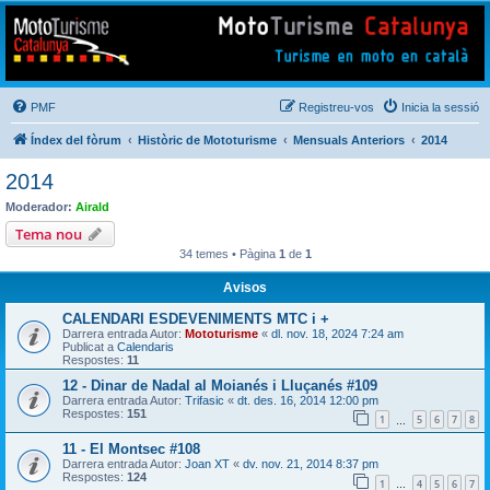
Mototurisme
Turisme en moto en català
PMF
Registreu-vos
Inicia la sessió
Índex del fòrum
Històric de Mototurisme
Mensuals Anteriors
2014
2014
Moderador:
Airald
Tema nou
34 temes • Pàgina
1
de
1
Avisos
CALENDARI ESDEVENIMENTS MTC i +
Darrera entrada Autor:
Mototurisme
«
dl. nov. 18, 2024 7:24 am
Publicat a
Calendaris
Respostes:
11
12 - Dinar de Nadal al Moianés i Lluçanés #109
Darrera entrada Autor:
Trifasic
«
dt. des. 16, 2014 12:00 pm
Respostes:
151
1
5
6
7
8
…
11 - El Montsec #108
Darrera entrada Autor:
Joan XT
«
dv. nov. 21, 2014 8:37 pm
Respostes:
124
1
4
5
6
7
…