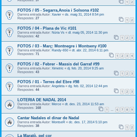
Respostes:
37
1
2
FOTOS / 05 - Segarra,Anoia i Solsona #102
Darrera entrada Autor:
Xavier
«
ds. maig 31, 2014 8:54 pm
Respostes:
27
1
2
FOTOS / 04 - Plana de Vic #101
Darrera entrada Autor:
Núria Vs
«
dl. maig 05, 2014 11:30 pm
Respostes:
42
1
2
3
FOTOS / 03 - Març: Montnegre i Montseny #100
Darrera entrada Autor:
Randy-650
«
dt. abr. 22, 2014 6:11 pm
Respostes:
71
1
2
3
4
FOTOS / 02 - Febrer - Massis del Garraf #99
Darrera entrada Autor:
Ximetric
«
dj. feb. 20, 2014 9:25 am
Respostes:
43
1
2
3
FOTOS / 01 - Terres del Ebre #98
Darrera entrada Autor:
Angeleta
«
dg. feb. 02, 2014 12:44 pm
Respostes:
44
1
2
3
LOTERIA DE NADAL 2014
Darrera entrada Autor:
Merce
«
dt. des. 23, 2014 11:53 am
Respostes:
168
1
6
7
8
9
…
Cantar Nadales el dinar de Nadal
Darrera entrada Autor:
MontseR
«
dc. des. 17, 2014 5:10 pm
Respostes:
38
1
2
La Maratò, pel cor