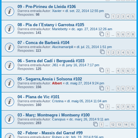
09 - Pre-Pirineu de Lleida #106
Darrera entrada Autor:
Xavier
«
dl. set. 22, 2014 12:55 pm
Respostes:
98
1
2
3
4
5
08 - Pla de l´Estany i Garrotxa #105
Darrera entrada Autor:
Mariebetty
«
dc. ago. 27, 2014 12:26 am
Respostes:
141
1
5
6
7
8
…
07 - Conca de Barberà #104
Darrera entrada Autor:
Alucinamaripili
«
dl. jul. 21, 2014 1:51 pm
Respostes:
113
1
2
3
4
5
6
06 - Serra del Cadí i Berguedà #103
Darrera entrada Autor:
Jl61
«
dl. juny 16, 2014 7:17 pm
Respostes:
125
1
4
5
6
7
…
05 - Segarra,Anoia i Solsona #102
Darrera entrada Autor:
Albert
«
dt. maig 27, 2014 9:24 pm
Respostes:
156
1
5
6
7
8
…
04 - Plana de Vic #101
Darrera entrada Autor:
Cristina
«
dl. maig 05, 2014 11:04 am
Respostes:
160
1
6
7
8
9
…
03 - Març: Montnegre i Montseny #100
Darrera entrada Autor:
Canopus
«
dc. març 26, 2014 9:11 am
Respostes:
283
1
12
13
14
15
…
02 - Febrer - Massis del Garraf #99
Darrera entrada Autor:
Ruben
«
dc. feb. 19, 2014 8:56 am