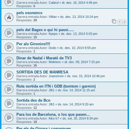
Darrera entrada Autor:
Cabirol
«
dt. des. 16, 2014 4:48 pm
Respostes:
5
pels osonencs
Darrera entrada Autor:
VMan
«
ds. des. 13, 2014 10:24 pm
Respostes:
29
1
2
pels del Bages o qui hi passi.....
Darrera entrada Autor:
Kpeps
«
ds. des. 13, 2014 5:03 pm
Respostes:
15
Per als Gironins!!!!
Darrera entrada Autor:
Dodo
«
dc. des. 10, 2014 8:55 pm
Respostes:
1
Dinar de Nadal i Marató de TV3
Darrera entrada Autor:
Molinenc
«
dt. des. 09, 2014 7:15 pm
Respostes:
16
SORTIDA DES DE MANRESA
Darrera entrada Autor:
Joanstrom
«
ds. nov. 15, 2014 10:46 pm
Respostes:
2
Ruta sortida en ITN i GDB (tomtom i garmin)
Darrera entrada Autor:
Jl61
«
dv. nov. 14, 2014 11:15 am
Respostes:
1
Sortida des de Bcn
Darrera entrada Autor:
Jl61
«
dv. nov. 14, 2014 9:20 am
Respostes:
12
Para los de Barcelona, o los que pasen...
Darrera entrada Autor:
Kiko k7
«
ds. set. 20, 2014 9:34 pm
Respostes:
18
Per els de Girona i comarques