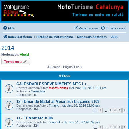
Mototurisme
Turisme en moto en català
PMF
Registreu-vos
Inicia la sessió
Índex del fòrum
Històric de Mototurisme
Mensuals Anteriors
2014
2014
Moderador:
Airald
Tema nou
34 temes • Pàgina
1
de
1
Avisos
CALENDARI ESDEVENIMENTS MTC i +
Darrera entrada Autor:
Mototurisme
«
dl. nov. 18, 2024 7:24 am
Publicat a
Calendaris
Respostes:
11
12 - Dinar de Nadal al Moianés i Lluçanés #109
Darrera entrada Autor:
Trifasic
«
dt. des. 16, 2014 12:00 pm
Respostes:
151
1
5
6
7
8
…
11 - El Montsec #108
Darrera entrada Autor:
Joan XT
«
dv. nov. 21, 2014 8:37 pm
Respostes:
124
1
4
5
6
7
…