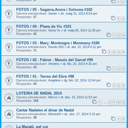
Respostes:
37
1
2
FOTOS / 05 - Segarra,Anoia i Solsona #102
Darrera entrada Autor:
Xavier
«
ds. maig 31, 2014 8:54 pm
Respostes:
27
1
2
FOTOS / 04 - Plana de Vic #101
Darrera entrada Autor:
Núria Vs
«
dl. maig 05, 2014 11:30 pm
Respostes:
42
1
2
3
FOTOS / 03 - Març: Montnegre i Montseny #100
Darrera entrada Autor:
Randy-650
«
dt. abr. 22, 2014 6:11 pm
Respostes:
71
1
2
3
4
FOTOS / 02 - Febrer - Massis del Garraf #99
Darrera entrada Autor:
Ximetric
«
dj. feb. 20, 2014 9:25 am
Respostes:
43
1
2
3
FOTOS / 01 - Terres del Ebre #98
Darrera entrada Autor:
Angeleta
«
dg. feb. 02, 2014 12:44 pm
Respostes:
44
1
2
3
LOTERIA DE NADAL 2014
Darrera entrada Autor:
Merce
«
dt. des. 23, 2014 11:53 am
Respostes:
168
1
6
7
8
9
…
Cantar Nadales el dinar de Nadal
Darrera entrada Autor:
MontseR
«
dc. des. 17, 2014 5:10 pm
Respostes:
38
1
2
La Maratò, pel cor