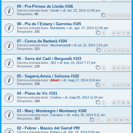
09 - Pre-Pirineu de Lleida #106
Darrera entrada Autor:
Xavier
«
dl. set. 22, 2014 12:55 pm
Respostes:
98
1
2
3
4
5
08 - Pla de l´Estany i Garrotxa #105
Darrera entrada Autor:
Mariebetty
«
dc. ago. 27, 2014 12:26 am
Respostes:
141
1
5
6
7
8
…
07 - Conca de Barberà #104
Darrera entrada Autor:
Alucinamaripili
«
dl. jul. 21, 2014 1:51 pm
Respostes:
113
1
2
3
4
5
6
06 - Serra del Cadí i Berguedà #103
Darrera entrada Autor:
Jl61
«
dl. juny 16, 2014 7:17 pm
Respostes:
125
1
4
5
6
7
…
05 - Segarra,Anoia i Solsona #102
Darrera entrada Autor:
Albert
«
dt. maig 27, 2014 9:24 pm
Respostes:
156
1
5
6
7
8
…
04 - Plana de Vic #101
Darrera entrada Autor:
Cristina
«
dl. maig 05, 2014 11:04 am
Respostes:
160
1
6
7
8
9
…
03 - Març: Montnegre i Montseny #100
Darrera entrada Autor:
Canopus
«
dc. març 26, 2014 9:11 am
Respostes:
283
1
12
13
14
15
…
02 - Febrer - Massis del Garraf #99
Darrera entrada Autor:
Ruben
«
dc. feb. 19, 2014 8:56 am