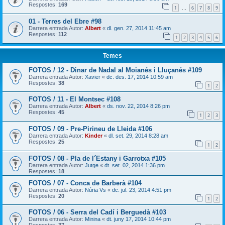
Respostes:
169
1
6
7
8
9
…
01 - Terres del Ebre #98
Darrera entrada Autor:
Albert
«
dl. gen. 27, 2014 11:45 am
Respostes:
112
1
2
3
4
5
6
Temes
FOTOS / 12 - Dinar de Nadal al Moianés i Lluçanés #109
Darrera entrada Autor:
Xavier
«
dc. des. 17, 2014 10:59 am
Respostes:
38
1
2
FOTOS / 11 - El Montsec #108
Darrera entrada Autor:
Albert
«
ds. nov. 22, 2014 8:26 pm
Respostes:
45
1
2
3
FOTOS / 09 - Pre-Pirineu de Lleida #106
Darrera entrada Autor:
Kinder
«
dl. set. 29, 2014 8:28 am
Respostes:
25
1
2
FOTOS / 08 - Pla de l´Estany i Garrotxa #105
Darrera entrada Autor:
Jutge
«
dt. set. 02, 2014 1:36 pm
Respostes:
18
FOTOS / 07 - Conca de Barberà #104
Darrera entrada Autor:
Núria Vs
«
dc. jul. 23, 2014 4:51 pm
Respostes:
20
1
2
FOTOS / 06 - Serra del Cadí i Berguedà #103
Darrera entrada Autor:
Minina
«
dt. juny 17, 2014 10:44 pm