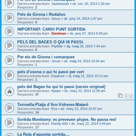
Darrera entrada Autor:
Jaumeusart
«
ds. set. 20, 2014 1:30 pm
Respostes:
2
Pels de Girona i Rodalies
Darrera entrada Autor:
Jesus
«
ds. juny 14, 2014 1:47 pm
Respostes:
6
IMPORTANT: CANVI PUNT SORTIDA
Darrera entrada Autor:
Steelman
«
ds. juny 07, 2014 6:39 pm
PELS DEL BAGES O QUI HI PASSI.
Darrera entrada Autor:
PepMar
«
dg. maig 25, 2014 7:44 am
Respostes:
6
Per els de Girona i comarques
Darrera entrada Autor:
Jesus
«
ds. maig 24, 2014 10:34 am
Respostes:
1
pels d'osona o qui hi passi per cert
Darrera entrada Autor:
Esparver
«
dj. maig 22, 2014 10:13 pm
Respostes:
1
pels del Bages ho qui hi passi (versio original)
Darrera entrada Autor:
Kpeps
«
ds. març 22, 2014 11:59 pm
Respostes:
37
1
2
Torroella-Platja d´Aro-Vidreres-Mataró
Darrera entrada Autor:
Eva
«
ds. març 22, 2014 10:47 pm
Respostes:
14
Sortida Montseny: es preveuen plujes. No passa res!
Darrera entrada Autor:
Randy-650
«
ds. març 22, 2014 5:49 pm
Respostes:
17
La Ruta d'aquesta sortida....