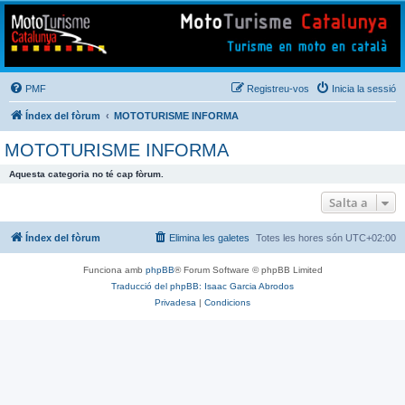
Mototurisme
Turisme en moto en català
PMF
Registreu-vos
Inicia la sessió
Índex del fòrum
MOTOTURISME INFORMA
MOTOTURISME INFORMA
Aquesta categoria no té cap fòrum.
Salta a
Índex del fòrum
Elimina les galetes
Totes les hores són
UTC+02:00
Funciona amb
phpBB
® Forum Software © phpBB Limited
Traducció del phpBB: Isaac Garcia Abrodos
Privadesa
|
Condicions