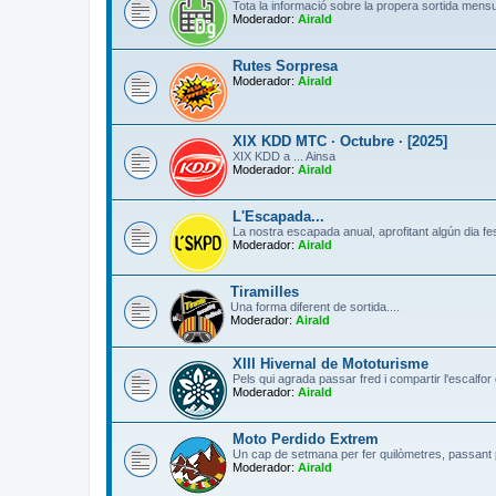
Tota la informació sobre la propera sortida mens
Moderador:
Airald
Rutes Sorpresa
Moderador:
Airald
XIX KDD MTC · Octubre · [2025]
XIX KDD a ... Ainsa
Moderador:
Airald
L'Escapada...
La nostra escapada anual, aprofitant algún dia fest
Moderador:
Airald
Tiramilles
Una forma diferent de sortida....
Moderador:
Airald
XIII Hivernal de Mototurisme
Pels qui agrada passar fred i compartir l'escalfor d
Moderador:
Airald
Moto Perdido Extrem
Un cap de setmana per fer quilòmetres, passant pe
Moderador:
Airald