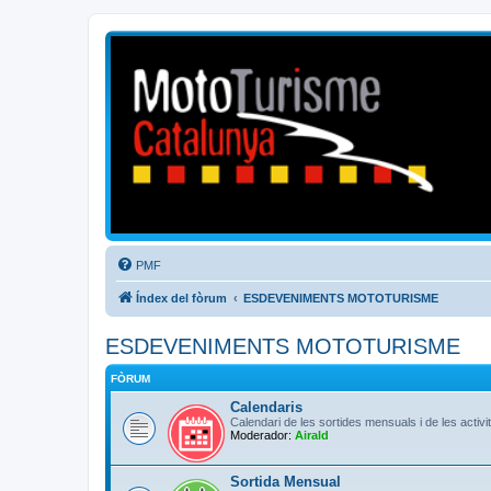
Mototurisme
Turisme en moto en català
PMF
Índex del fòrum
ESDEVENIMENTS MOTOTURISME
ESDEVENIMENTS MOTOTURISME
FÒRUM
Calendaris
Calendari de les sortides mensuals i de les activ
Moderador:
Airald
Sortida Mensual