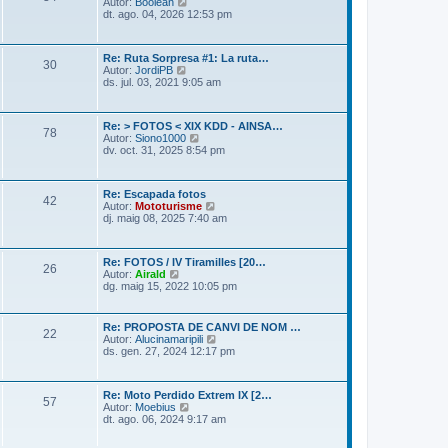
M
Autor:
Boolean
l
o
dt. ago. 04, 2026 12:53 pm
’
s
e
t
n
r
t
Re: Ruta Sorpresa #1: La ruta…
a
30
r
M
Autor:
JordiPB
l
a
o
ds. jul. 03, 2021 9:05 am
’
d
s
e
a
t
n
m
r
t
é
Re: > FOTOS < XIX KDD - AINSA…
a
78
r
s
M
Autor:
Siono1000
l
a
r
o
dv. oct. 31, 2025 8:54 pm
’
d
e
s
e
a
c
t
n
m
e
r
t
é
Re: Escapada fotos
n
a
42
r
s
M
Autor:
Mototurisme
t
l
a
r
o
dj. maig 08, 2025 7:40 am
’
d
e
s
e
a
c
t
n
m
e
r
t
é
Re: FOTOS / IV Tiramilles [20…
n
a
26
r
M
s
Autor:
Airald
t
l
a
o
r
dg. maig 15, 2022 10:05 pm
’
d
s
e
e
a
t
c
n
m
r
e
t
Re: PROPOSTA DE CANVI DE NOM …
é
22
a
n
r
M
Autor:
Alucinamaripili
s
l
t
a
o
ds. gen. 27, 2024 12:17 pm
r
’
d
s
e
e
a
t
c
n
m
r
e
t
Re: Moto Perdido Extrem IX [2…
é
a
57
n
r
M
Autor:
Moebius
s
l
t
a
o
dt. ago. 06, 2024 9:17 am
r
’
d
s
e
e
a
t
c
n