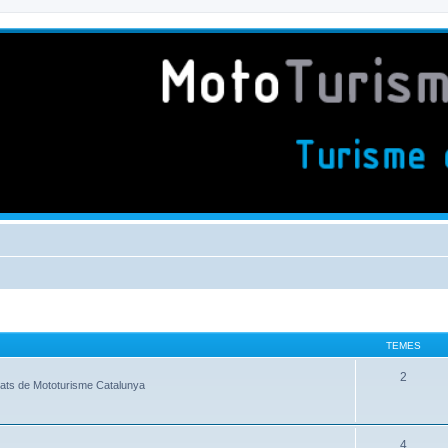
TEMES
2
itats de Mototurisme Catalunya
4