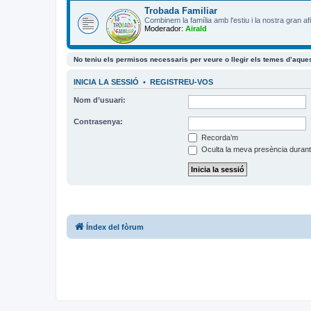
Trobada Familiar
Combinem la família amb l'estiu i la nostra gran af
Moderador:
Airald
No teniu els permisos necessaris per veure o llegir els temes d’aque
INICIA LA SESSIÓ
•
REGISTREU-VOS
Nom d’usuari:
Contrasenya:
Recorda’m
Oculta la meva presència durant
Índex del fòrum