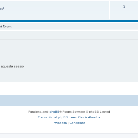
3
ició
st fòrum.
 aquesta sessió
Funciona amb
phpBB
® Forum Software © phpBB Limited
Traducció del phpBB: Isaac Garcia Abrodos
Privadesa
|
Condicions