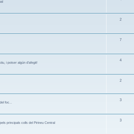
ual
2
7
4
iu, i potser algún d'afegit!
2
3
el foc...
3
ls principals colls del Pirineu Central