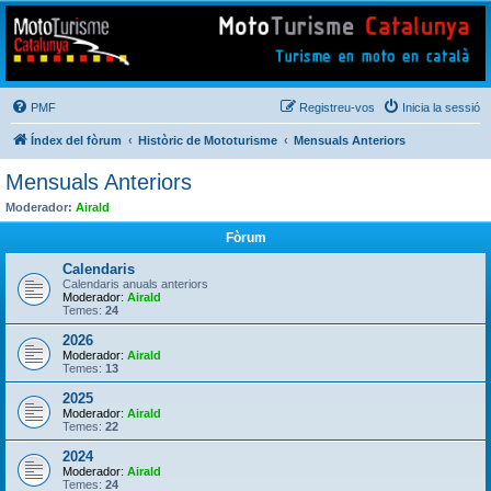
Mototurisme
Turisme en moto en català
PMF
Registreu-vos
Inicia la sessió
Índex del fòrum
Històric de Mototurisme
Mensuals Anteriors
Mensuals Anteriors
Moderador:
Airald
Fòrum
Calendaris
Calendaris anuals anteriors
Moderador:
Airald
Temes:
24
2026
Moderador:
Airald
Temes:
13
2025
Moderador:
Airald
Temes:
22
2024
Moderador:
Airald
Temes:
24