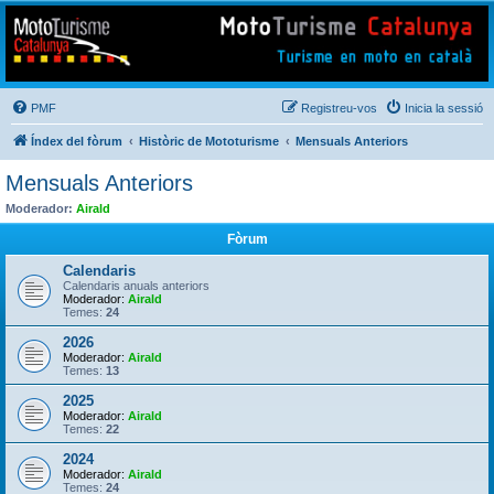
Mototurisme
Turisme en moto en català
PMF
Registreu-vos
Inicia la sessió
Índex del fòrum
Històric de Mototurisme
Mensuals Anteriors
Mensuals Anteriors
Moderador:
Airald
Fòrum
Calendaris
Calendaris anuals anteriors
Moderador:
Airald
Temes:
24
2026
Moderador:
Airald
Temes:
13
2025
Moderador:
Airald
Temes:
22
2024
Moderador:
Airald
Temes:
24