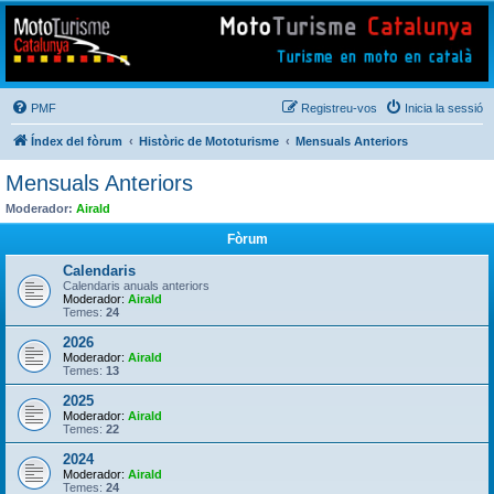
Mototurisme
Turisme en moto en català
PMF
Registreu-vos
Inicia la sessió
Índex del fòrum
Històric de Mototurisme
Mensuals Anteriors
Mensuals Anteriors
Moderador:
Airald
Fòrum
Calendaris
Calendaris anuals anteriors
Moderador:
Airald
Temes:
24
2026
Moderador:
Airald
Temes:
13
2025
Moderador:
Airald
Temes:
22
2024
Moderador:
Airald
Temes:
24