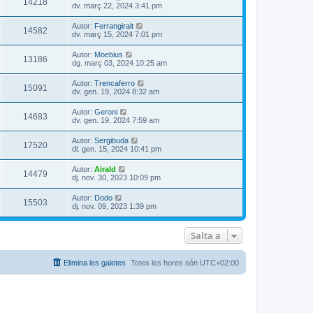
14218
dv. març 22, 2024 3:41 pm
Autor:
Ferrangiralt
14582
dv. març 15, 2024 7:01 pm
Autor:
Moebius
13186
dg. març 03, 2024 10:25 am
Autor:
Trencaferro
15091
dv. gen. 19, 2024 8:32 am
Autor:
Geroni
14683
dv. gen. 19, 2024 7:59 am
Autor:
Sergibuda
17520
dl. gen. 15, 2024 10:41 pm
Autor:
Airald
14479
dj. nov. 30, 2023 10:09 pm
Autor:
Dodo
15503
dj. nov. 09, 2023 1:39 pm
Salta a
Elimina les galetes
Totes les hores són
UTC+02:00