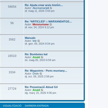
r
Re: Ajuda crear arxiu històri…
a
59054
M
Autor:
Alucinamaripili
l
o
dl. maig 11, 2026 3:59 pm
’
s
e
t
n
r
t
Re: *ARTICLES* :: MARXANDATGE…
a
56
r
M
Autor:
Mototurisme
l
a
o
dl. nov. 04, 2024 9:12 pm
’
d
s
e
a
t
n
m
r
t
é
Manuals
a
3562
r
M
s
Autor:
Ieie
l
a
o
r
dt. gen. 09, 2024 9:04 pm
’
d
s
e
e
a
t
c
n
m
r
e
t
é
Re: Bombetes led
a
n
16510
r
M
s
Autor:
Airald
l
t
a
o
r
dv. maig 05, 2023 6:59 am
’
d
s
e
e
a
t
c
n
m
r
e
t
é
Re: Waypoints - Ports muntany…
a
n
3334
r
M
s
Autor:
Dodo
l
t
a
o
r
dj. oct. 09, 2025 2:58 pm
’
d
s
e
e
a
t
c
n
m
r
e
t
é
Re: Presentació Abiud Gil
a
n
27724
r
s
M
Autor:
Airald
l
t
a
r
o
dg. març 15, 2026 4:06 pm
’
d
e
s
e
a
c
t
n
m
e
r
t
é
n
a
r
VISUALITZACIÓ
DARRERA ENTRADA
s
t
l
a