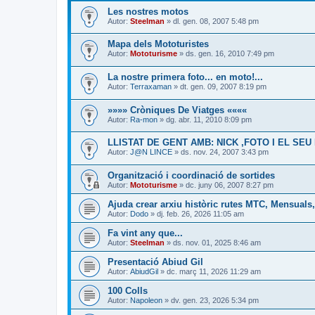
Les nostres motos
Autor:
Steelman
» dl. gen. 08, 2007 5:48 pm
Mapa dels Mototuristes
Autor:
Mototurisme
» ds. gen. 16, 2010 7:49 pm
La nostre primera foto... en moto!...
Autor:
Terraxaman
» dt. gen. 09, 2007 8:19 pm
»»»» Cròniques De Viatges ««««
Autor:
Ra-mon
» dg. abr. 11, 2010 8:09 pm
LLISTAT DE GENT AMB: NICK ,FOTO I EL SEU
Autor:
J@N LINCE
» ds. nov. 24, 2007 3:43 pm
Organització i coordinació de sortides
Autor:
Mototurisme
» dc. juny 06, 2007 8:27 pm
Ajuda crear arxiu històric rutes MTC, Mensuals,
Autor:
Dodo
» dj. feb. 26, 2026 11:05 am
Fa vint any que...
Autor:
Steelman
» ds. nov. 01, 2025 8:46 am
Presentació Abiud Gil
Autor:
AbiudGil
» dc. març 11, 2026 11:29 am
100 Colls
Autor:
Napoleon
» dv. gen. 23, 2026 5:34 pm