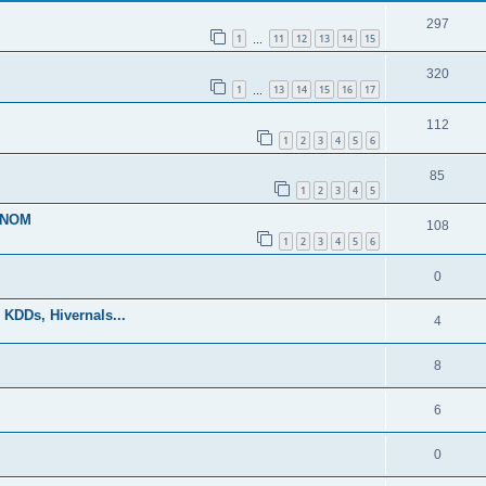
297
1
11
12
13
14
15
…
320
1
13
14
15
16
17
…
112
1
2
3
4
5
6
85
1
2
3
4
5
 NOM
108
1
2
3
4
5
6
0
 KDDs, Hivernals...
4
8
6
0