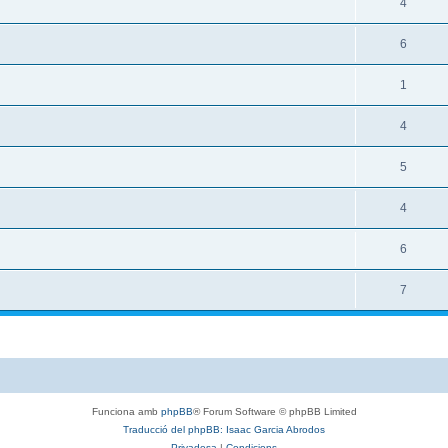
4
6
1
4
5
4
6
7
Funciona amb
phpBB
® Forum Software © phpBB Limited
Traducció del phpBB: Isaac Garcia Abrodos
Privadesa
|
Condicions