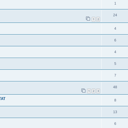
1
24
1
2
4
6
4
5
7
48
1
2
3
TAT
8
13
6