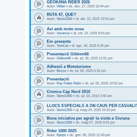
GEOKANA RIDER 2026
Autor:
VMan
» ds. des. 27, 2025 10:44 pm
RUTA 47, QUE?
Autor:
Siono1000
» dt. abr. 22, 2025 10:53 pm
Avi amb moto nova
Autor:
Xaviersa
» dt. set. 23, 2025 8:54 pm
Em presento
Autor:
TomCat
» dl. ago. 18, 2025 8:26 pm
Presentació Gibbon68
Autor:
Gibbon68
» ds. jul. 26, 2025 12:01 pm
Adhesió a Mototurisme
Autor:
Bozzo
» ds. jul. 05, 2025 5:32 pm
Presentació
Autor:
Ray Fields Rider
» ds. jul. 05, 2025 10:02 am
Cronica Cap Nord 2010
Autor:
Siono1000
» ds. jul. 03, 2010 3:40 am
LLOCS ESPECIALS A ON CAUS PER CASUALI
Autor:
Siono1000
» dj. maig 29, 2025 10:25 pm
Bona iniciativa per agraír la visita a Siurana
Autor:
Siono1000
» dc. maig 07, 2025 8:01 pm
Rider 1000 2025
Autor:
Kpeps
» dc. gen. 08, 2025 12:40 pm