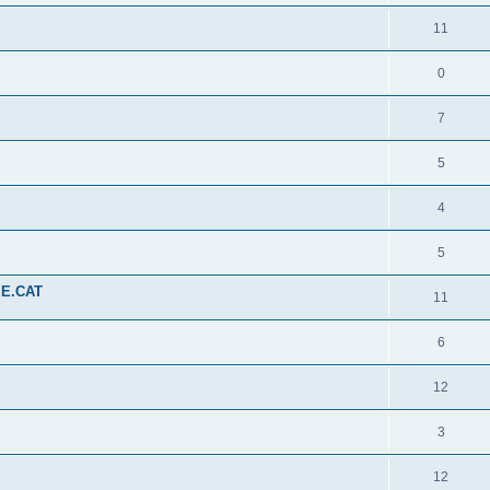
11
0
7
5
4
5
ME.CAT
11
6
12
3
12