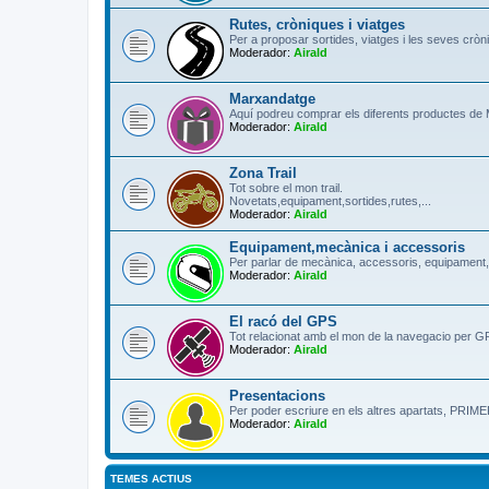
Rutes, cròniques i viatges
Per a proposar sortides, viatges i les seves cròn
Moderador:
Airald
Marxandatge
Aquí podreu comprar els diferents productes de 
Moderador:
Airald
Zona Trail
Tot sobre el mon trail.
Novetats,equipament,sortides,rutes,...
Moderador:
Airald
Equipament,mecànica i accessoris
Per parlar de mecànica, accessoris, equipament,
Moderador:
Airald
El racó del GPS
Tot relacionat amb el mon de la navegacio per G
Moderador:
Airald
Presentacions
Per poder escriure en els altres apartats, 
Moderador:
Airald
TEMES ACTIUS