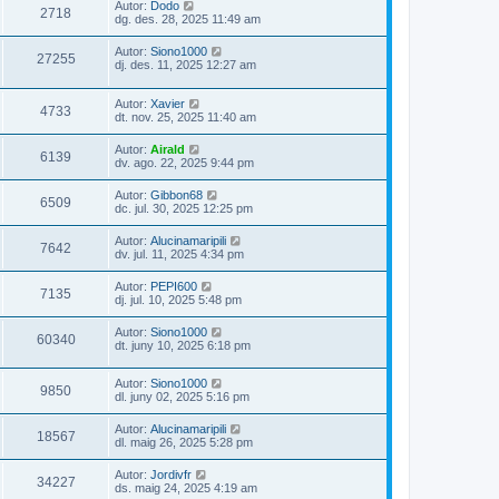
Autor:
Dodo
2718
dg. des. 28, 2025 11:49 am
Autor:
Siono1000
27255
dj. des. 11, 2025 12:27 am
Autor:
Xavier
4733
dt. nov. 25, 2025 11:40 am
Autor:
Airald
6139
dv. ago. 22, 2025 9:44 pm
Autor:
Gibbon68
6509
dc. jul. 30, 2025 12:25 pm
Autor:
Alucinamaripili
7642
dv. jul. 11, 2025 4:34 pm
Autor:
PEPI600
7135
dj. jul. 10, 2025 5:48 pm
Autor:
Siono1000
60340
dt. juny 10, 2025 6:18 pm
Autor:
Siono1000
9850
dl. juny 02, 2025 5:16 pm
Autor:
Alucinamaripili
18567
dl. maig 26, 2025 5:28 pm
Autor:
Jordivfr
34227
ds. maig 24, 2025 4:19 am