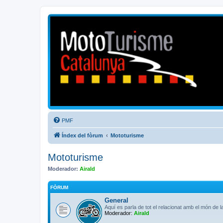
Mototurisme
Turisme en moto en català
PMF
Índex del fòrum
Mototurisme
Mototurisme
Moderador:
Airald
FÒRUM
General
Aquí es parla de tot el relacionat amb el món de 
Moderador:
Airald