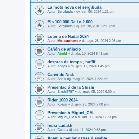
La moto nova del sergibuda
Autor:
Sergibuda
» dv. set. 06, 2024 1:21 pm
Els 100.000 De La 2.000
Autor:
Sergibuda
» dj. set. 30, 2010 12:10 pm
Loteria de Nadal 2024
Autor:
Mototurisme
» dc. ago. 28, 2024 2:03 pm
Cañón de añisclo
Autor:
Airald
» dt. abr. 16, 2024 9:41 pm
despres de temps , buffff.
Autor:
Kpeps
» dv. gen. 12, 2024 1:45 pm
Canvi de Nick
Autor:
She
» dg. maig 26, 2024 11:24 pm
Presentació de la Shishi
Autor:
Shishi5797
» dg. maig 05, 2024 6:30 pm
Rider 1000 2024
Autor:
Kpeps
» dj. gen. 25, 2024 2:00 pm
Presentació Miguel_CM.
Autor:
Miguel_CM
» dl. abr. 08, 2024 12:33 pm
India Ladakh
Autor:
Cesc
» dj. abr. 11, 2024 9:53 pm
Anem a menjar ostres dissabte