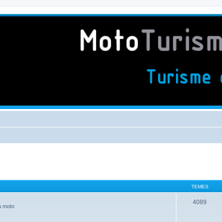
TEMES
4089
la moto