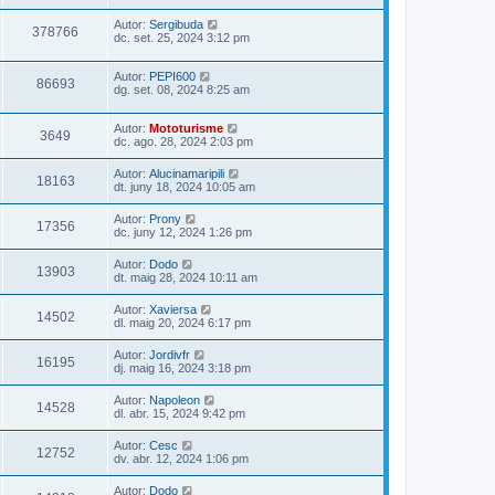
Autor:
Sergibuda
378766
dc. set. 25, 2024 3:12 pm
Autor:
PEPI600
86693
dg. set. 08, 2024 8:25 am
Autor:
Mototurisme
3649
dc. ago. 28, 2024 2:03 pm
Autor:
Alucinamaripili
18163
dt. juny 18, 2024 10:05 am
Autor:
Prony
17356
dc. juny 12, 2024 1:26 pm
Autor:
Dodo
13903
dt. maig 28, 2024 10:11 am
Autor:
Xaviersa
14502
dl. maig 20, 2024 6:17 pm
Autor:
Jordivfr
16195
dj. maig 16, 2024 3:18 pm
Autor:
Napoleon
14528
dl. abr. 15, 2024 9:42 pm
Autor:
Cesc
12752
dv. abr. 12, 2024 1:06 pm
Autor:
Dodo