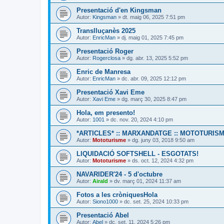
Presentació d'en Kingsman
Autor:
Kingsman
» dt. maig 06, 2025 7:51 pm
Translluçanès 2025
Autor:
EnricMan
» dj. maig 01, 2025 7:45 pm
Presentació Roger
Autor:
Rogerclosa
» dg. abr. 13, 2025 5:52 pm
Enric de Manresa
Autor:
EnricMan
» dc. abr. 09, 2025 12:12 pm
Presentació Xavi Eme
Autor:
Xavi Eme
» dg. març 30, 2025 8:47 pm
Hola, em presento!
Autor:
1001
» dc. nov. 20, 2024 4:10 pm
*ARTICLES* :: MARXANDATGE :: MOTOTURIS
Autor:
Mototurisme
» dg. juny 03, 2018 9:50 am
LIQUIDACIÓ SOFTSHELL - ESGOTATS!
Autor:
Mototurisme
» ds. oct. 12, 2024 4:32 pm
NAVARIDER'24 - 5 d'octubre
Autor:
Airald
» dv. març 01, 2024 11:37 am
Fotos a les cròniquesHola
Autor:
Siono1000
» dc. set. 25, 2024 10:33 pm
Presentació Abel
Autor:
Abel
» dc. set. 11, 2024 5:26 pm