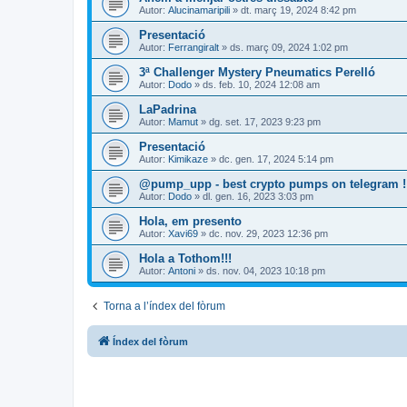
Autor:
Alucinamaripili
» dt. març 19, 2024 8:42 pm
Presentació
Autor:
Ferrangiralt
» ds. març 09, 2024 1:02 pm
3ª Challenger Mystery Pneumatics Perelló
Autor:
Dodo
» ds. feb. 10, 2024 12:08 am
LaPadrina
Autor:
Mamut
» dg. set. 17, 2023 9:23 pm
Presentació
Autor:
Kimikaze
» dc. gen. 17, 2024 5:14 pm
@pump_upp - best crypto pumps on telegram !
Autor:
Dodo
» dl. gen. 16, 2023 3:03 pm
Hola, em presento
Autor:
Xavi69
» dc. nov. 29, 2023 12:36 pm
Hola a Tothom!!!
Autor:
Antoni
» ds. nov. 04, 2023 10:18 pm
Torna a l’índex del fòrum
Índex del fòrum