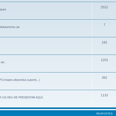
2522
iques
7
Mototurisme.cat
182
1253
 etc.
362
PS (mapes,dispostius,suports,..)
1133
PRIMER US HEU DE PRESENTAR AQUÍ.
RESPOSTES