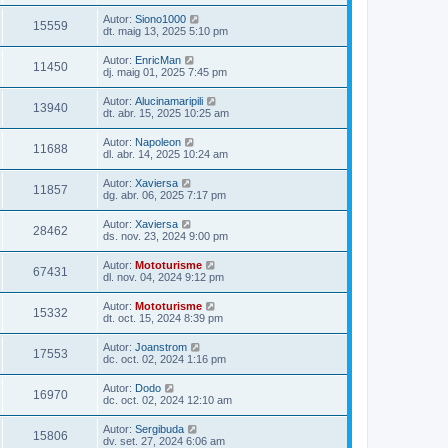
Autor:
Siono1000
15559
dt. maig 13, 2025 5:10 pm
Autor:
EnricMan
11450
dj. maig 01, 2025 7:45 pm
Autor:
Alucinamaripili
13940
dt. abr. 15, 2025 10:25 am
Autor:
Napoleon
11688
dl. abr. 14, 2025 10:24 am
Autor:
Xaviersa
11857
dg. abr. 06, 2025 7:17 pm
Autor:
Xaviersa
28462
ds. nov. 23, 2024 9:00 pm
Autor:
Mototurisme
67431
dl. nov. 04, 2024 9:12 pm
Autor:
Mototurisme
15332
dt. oct. 15, 2024 8:39 pm
Autor:
Joanstrom
17553
dc. oct. 02, 2024 1:16 pm
Autor:
Dodo
16970
dc. oct. 02, 2024 12:10 am
Autor:
Sergibuda
15806
dv. set. 27, 2024 6:06 am