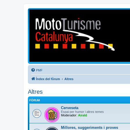
Mototurisme
Turisme en moto en català
PMF
Índex del fòrum
Altres
Altres
FÒRUM
Cerveseta
Espai per humor i altres temes
Moderador:
Airald
Millores, suggeriments i proves