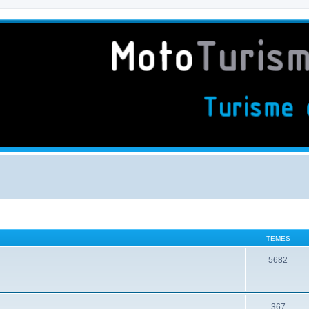
TEMES
5682
367