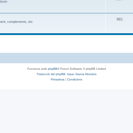
 fòrum
881
ent, complements, etc.
Funciona amb
phpBB
® Forum Software © phpBB Limited
Traducció del phpBB: Isaac Garcia Abrodos
Privadesa
|
Condicions