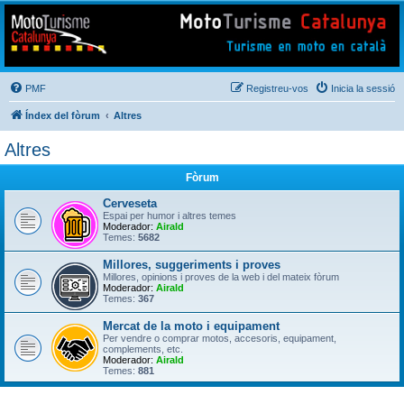
Mototurisme
Turisme en moto en català
PMF
Registreu-vos
Inicia la sessió
Índex del fòrum
Altres
Altres
Fòrum
Cerveseta
Espai per humor i altres temes
Moderador:
Airald
Temes:
5682
Millores, suggeriments i proves
Millores, opinions i proves de la web i del mateix fòrum
Moderador:
Airald
Temes:
367
Mercat de la moto i equipament
Per vendre o comprar motos, accesoris, equipament,
complements, etc.
Moderador:
Airald
Temes:
881