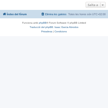
Salta a
Índex del fòrum
Elimina les galetes
Totes les hores són
UTC+02:00
Funciona amb
phpBB
® Forum Software © phpBB Limited
Traducció del phpBB: Isaac Garcia Abrodos
Privadesa
|
Condicions