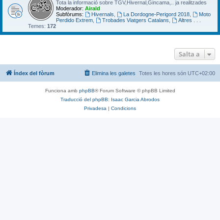
Tota la informació sobre TGV,Hivernal,Gincama,.. ja realitzades
Moderador:
Airald
Subfòrums:
Hivernals
,
La Dordogne-Perigord 2018
,
Moto
Perdido Extrem
,
Trobades Viatgers Catalans
,
Altres . . .
Temes:
172
Salta a
Índex del fòrum
Elimina les galetes
Totes les hores són
UTC+02:00
Funciona amb
phpBB
® Forum Software © phpBB Limited
Traducció del phpBB: Isaac Garcia Abrodos
Privadesa
|
Condicions