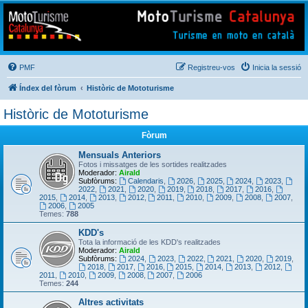
Mototurisme
Turisme en moto en català
PMF
Registreu-vos
Inicia la sessió
Índex del fòrum
Històric de Mototurisme
Històric de Mototurisme
Fòrum
Mensuals Anteriors
Fotos i missatges de les sortides realitzades
Moderador:
Airald
Subfòrums:
Calendaris
,
2026
,
2025
,
2024
,
2023
,
2022
,
2021
,
2020
,
2019
,
2018
,
2017
,
2016
,
2015
,
2014
,
2013
,
2012
,
2011
,
2010
,
2009
,
2008
,
2007
,
2006
,
2005
Temes:
788
KDD's
Tota la informació de les KDD's realitzades
Moderador:
Airald
Subfòrums:
2024
,
2023
,
2022
,
2021
,
2020
,
2019
,
2018
,
2017
,
2016
,
2015
,
2014
,
2013
,
2012
,
2011
,
2010
,
2009
,
2008
,
2007
,
2006
Temes:
244
Altres activitats