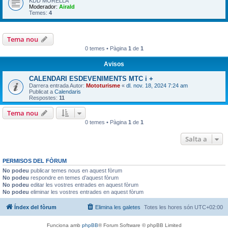
KDD MORELLA
Moderador:
Airald
Temes:
4
Tema nou
0 temes • Pàgina
1
de
1
Avisos
CALENDARI ESDEVENIMENTS MTC i +
Darrera entrada Autor:
Mototurisme
«
dl. nov. 18, 2024 7:24 am
Publicat a
Calendaris
Respostes:
11
Tema nou
0 temes • Pàgina
1
de
1
Salta a
PERMISOS DEL FÒRUM
No podeu
publicar temes nous en aquest fòrum
No podeu
respondre en temes d’aquest fòrum
No podeu
editar les vostres entrades en aquest fòrum
No podeu
eliminar les vostres entrades en aquest fòrum
Índex del fòrum
Elimina les galetes
Totes les hores són
UTC+02:00
Funciona amb
phpBB
® Forum Software © phpBB Limited