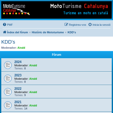
Mototurisme
Turisme en moto en català
PMF
Registreu-vos
Inicia la sessió
Índex del fòrum
Històric de Mototurisme
KDD's
KDD's
Moderador:
Airald
Fòrum
2024
Moderador:
Airald
Temes:
8
2023
Moderador:
Airald
Temes:
8
2022
Moderador:
Airald
Temes:
9
2021
Moderador:
Airald
Temes:
14