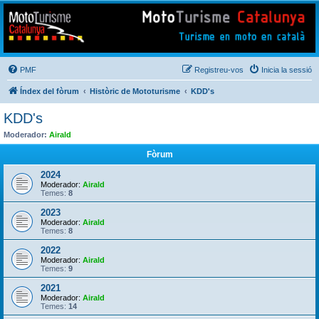
Mototurisme
Turisme en moto en català
PMF
Registreu-vos
Inicia la sessió
Índex del fòrum
Històric de Mototurisme
KDD's
KDD's
Moderador:
Airald
Fòrum
2024
Moderador:
Airald
Temes:
8
2023
Moderador:
Airald
Temes:
8
2022
Moderador:
Airald
Temes:
9
2021
Moderador:
Airald
Temes:
14