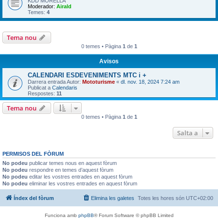
KDD MORELLA
Moderador:
Airald
Temes:
4
Tema nou
0 temes • Pàgina
1
de
1
Avisos
CALENDARI ESDEVENIMENTS MTC i +
Darrera entrada Autor:
Mototurisme
«
dl. nov. 18, 2024 7:24 am
Publicat a
Calendaris
Respostes:
11
Tema nou
0 temes • Pàgina
1
de
1
Salta a
PERMISOS DEL FÒRUM
No podeu
publicar temes nous en aquest fòrum
No podeu
respondre en temes d’aquest fòrum
No podeu
editar les vostres entrades en aquest fòrum
No podeu
eliminar les vostres entrades en aquest fòrum
Índex del fòrum
Elimina les galetes
Totes les hores són
UTC+02:00
Funciona amb
phpBB
® Forum Software © phpBB Limited