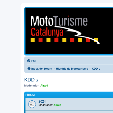
Mototurisme
Turisme en moto en català
PMF
Índex del fòrum
Històric de Mototurisme
KDD's
KDD's
Moderador:
Airald
FÒRUM
2024
Moderador:
Airald