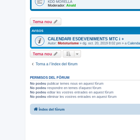
KDD MORELLA
Moderador:
Airald
Tema nou
AVISOS
CALENDARI ESDEVENIMENTS MTC i +
Autor:
Mototurisme
» dg. oct. 20, 2019 8:02 pm » a
Calenda
Tema nou
Torna a l’índex del fòrum
PERMISOS DEL FÒRUM
No podeu
publicar temes nous en aquest fòrum
No podeu
respondre en temes d’aquest fòrum
No podeu
editar les vostres entrades en aquest fòrum
No podeu
eliminar les vostres entrades en aquest fòrum
Índex del fòrum