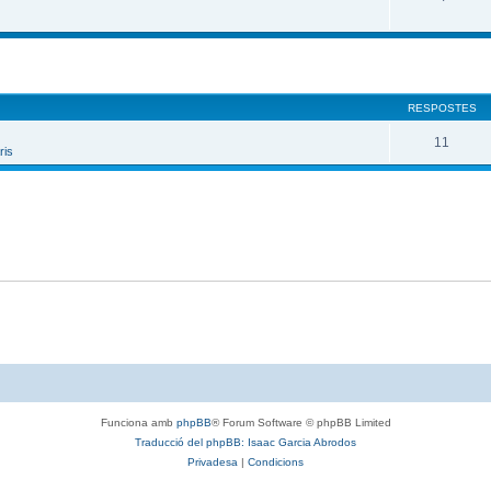
RESPOSTES
11
ris
Funciona amb
phpBB
® Forum Software © phpBB Limited
Traducció del phpBB: Isaac Garcia Abrodos
Privadesa
|
Condicions