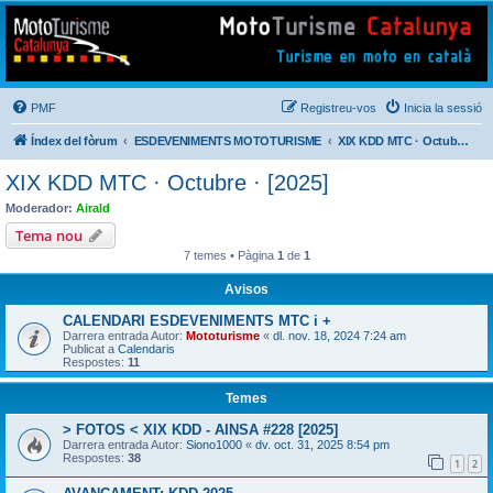
Mototurisme
Turisme en moto en català
PMF
Registreu-vos
Inicia la sessió
Índex del fòrum
ESDEVENIMENTS MOTOTURISME
XIX KDD MTC · Octubre · [2025]
XIX KDD MTC · Octubre · [2025]
Moderador:
Airald
Tema nou
7 temes • Pàgina
1
de
1
Avisos
CALENDARI ESDEVENIMENTS MTC i +
Darrera entrada Autor:
Mototurisme
«
dl. nov. 18, 2024 7:24 am
Publicat a
Calendaris
Respostes:
11
Temes
> FOTOS < XIX KDD - AINSA #228 [2025]
Darrera entrada Autor:
Siono1000
«
dv. oct. 31, 2025 8:54 pm
Respostes:
38
1
2