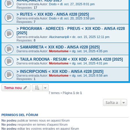
AVANÇAMENT: KDD 2025
Darrera entrada Autor:
Dodo
«
dl. oct. 27, 2025 8:01 pm
Respostes:
17
> RUTES < XIX KDD - AINSA #228 [2025]
Darrera entrada Autor:
Dodo
«
dl. oct. 20, 2025 3:58 pm
Respostes:
7
> PROGRAMA · ADRECES · PREUS < XIX KDD - AINSA #228
[2025]
Darrera entrada Autor:
Alucinamaripili
«
dc. oct. 15, 2025 12:11 pm
Respostes:
8
> SAMARRETA < XIX KDD - AINSA #228 [2025]
Darrera entrada Autor:
Mototurisme
«
dg. set. 14, 2025 4:05 pm
> TAULA RODONA · RESUM < XIX KDD - AINSA #228 [2025]
Darrera entrada Autor:
Mototurisme
«
dg. set. 14, 2025 4:01 pm
> INSCRIPCIONS < XIX KDD - AINSA #228 [2025]
Darrera entrada Autor:
Mototurisme
«
dg. set. 14, 2025 8:58 am
Respostes:
1
Tema nou
7 temes • Pàgina
1
de
1
Salta a
PERMISOS DEL FÒRUM
No podeu
publicar temes nous en aquest fòrum
No podeu
respondre en temes d’aquest fòrum
No podeu
editar les vostres entrades en aquest fòrum