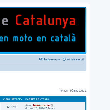
Registreu-vos
Inicia la sessió
7 temes • Pàgina
1
de
1
VISUALITZACIÓ
DARRERA ENTRADA
Autor:
Mototurisme
666299
dl. nov. 18, 2024 7:24 am