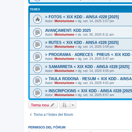
TEMES
> FOTOS < XIX KDD - AINSA #228 [2025]
Autor:
Mototurisme
» dg. set. 14, 2025 3:57 pm
AVANÇAMENT: KDD 2025
Autor:
Mototurisme
» ds. set. 06, 2025 8:11 am
> RUTES < XIX KDD - AINSA #228 [2025]
Autor:
Mototurisme
» dg. set. 14, 2025 3:59 pm
> PROGRAMA · ADRECES · PREUS < XIX KDD - 
Autor:
Mototurisme
» dg. set. 14, 2025 8:47 am
> SAMARRETA < XIX KDD - AINSA #228 [2025]
Autor:
Mototurisme
» dg. set. 14, 2025 4:05 pm
> TAULA RODONA · RESUM < XIX KDD - AINSA 
Autor:
Mototurisme
» dg. set. 14, 2025 4:01 pm
> INSCRIPCIONS < XIX KDD - AINSA #228 [2025
Autor:
Mototurisme
» dg. set. 14, 2025 8:57 am
Tema nou
Torna a l’índex del fòrum
PERMISOS DEL FÒRUM