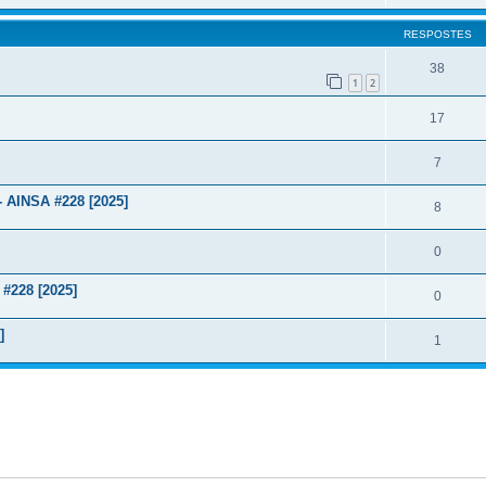
RESPOSTES
38
1
2
17
7
AINSA #228 [2025]
8
0
#228 [2025]
0
]
1