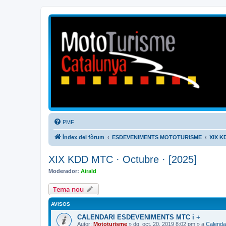
Mototurisme
Turisme en moto en català
PMF
Índex del fòrum
ESDEVENIMENTS MOTOTURISME
XIX K
XIX KDD MTC · Octubre · [2025]
Moderador:
Airald
Tema nou
AVISOS
CALENDARI ESDEVENIMENTS MTC i +
Autor:
Mototurisme
» dg. oct. 20, 2019 8:02 pm » a
Calenda