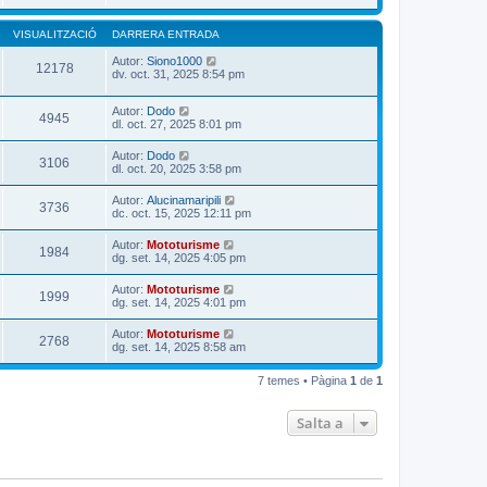
VISUALITZACIÓ
DARRERA ENTRADA
Autor:
Siono1000
12178
dv. oct. 31, 2025 8:54 pm
Autor:
Dodo
4945
dl. oct. 27, 2025 8:01 pm
Autor:
Dodo
3106
dl. oct. 20, 2025 3:58 pm
Autor:
Alucinamaripili
3736
dc. oct. 15, 2025 12:11 pm
Autor:
Mototurisme
1984
dg. set. 14, 2025 4:05 pm
Autor:
Mototurisme
1999
dg. set. 14, 2025 4:01 pm
Autor:
Mototurisme
2768
dg. set. 14, 2025 8:58 am
7 temes • Pàgina
1
de
1
Salta a