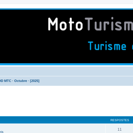
DD MTC · Octubre · [2025]
RESPOSTES
11
ris