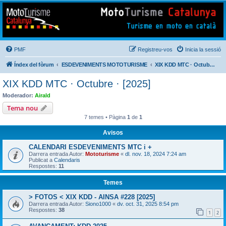
Mototurisme
Turisme en moto en català
PMF
Registreu-vos
Inicia la sessió
Índex del fòrum
ESDEVENIMENTS MOTOTURISME
XIX KDD MTC · Octubre · [2025]
XIX KDD MTC · Octubre · [2025]
Moderador:
Airald
Tema nou
7 temes • Pàgina
1
de
1
Avisos
CALENDARI ESDEVENIMENTS MTC i +
Darrera entrada Autor:
Mototurisme
«
dl. nov. 18, 2024 7:24 am
Publicat a
Calendaris
Respostes:
11
Temes
> FOTOS < XIX KDD - AINSA #228 [2025]
Darrera entrada Autor:
Siono1000
«
dv. oct. 31, 2025 8:54 pm
Respostes:
38
1
2