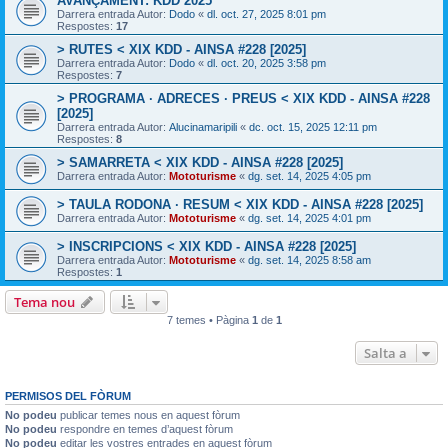
AVANÇAMENT: KDD 2025
Darrera entrada Autor:
Dodo
«
dl. oct. 27, 2025 8:01 pm
Respostes:
17
> RUTES < XIX KDD - AINSA #228 [2025]
Darrera entrada Autor:
Dodo
«
dl. oct. 20, 2025 3:58 pm
Respostes:
7
> PROGRAMA · ADRECES · PREUS < XIX KDD - AINSA #228
[2025]
Darrera entrada Autor:
Alucinamaripili
«
dc. oct. 15, 2025 12:11 pm
Respostes:
8
> SAMARRETA < XIX KDD - AINSA #228 [2025]
Darrera entrada Autor:
Mototurisme
«
dg. set. 14, 2025 4:05 pm
> TAULA RODONA · RESUM < XIX KDD - AINSA #228 [2025]
Darrera entrada Autor:
Mototurisme
«
dg. set. 14, 2025 4:01 pm
> INSCRIPCIONS < XIX KDD - AINSA #228 [2025]
Darrera entrada Autor:
Mototurisme
«
dg. set. 14, 2025 8:58 am
Respostes:
1
Tema nou
7 temes • Pàgina
1
de
1
Salta a
PERMISOS DEL FÒRUM
No podeu
publicar temes nous en aquest fòrum
No podeu
respondre en temes d’aquest fòrum
No podeu
editar les vostres entrades en aquest fòrum