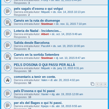
Respostes:
3
pels sagals d'osona o qui volgui
Darrera entrada Autor:
Miquelc
«
ds. nov. 14, 2015 10:13 pm
Respostes:
2
Canvis en la ruta de diumenge
Darrera entrada Autor:
Steelman
«
dc. nov. 11, 2015 7:10 pm
Loteria de Nadal - Incidencies...
Darrera entrada Autor:
Albert
«
dc. oct. 14, 2015 9:49 am
Respostes:
1
Salida desde Barcelona
Darrera entrada Autor:
Paco64
«
ds. set. 19, 2015 10:00 pm
Respostes:
8
Canvis en la sortida Setembre
Darrera entrada Autor:
Steelman
«
dj. set. 10, 2015 8:47 am
PELS D'OSONA O QUI PASSI PER ALLÀ
Darrera entrada Autor:
Miquelc
«
ds. juny 13, 2015 9:31 pm
Respostes:
10
comentaris a tenir en conte.
Darrera entrada Autor:
Valen
«
dl. abr. 20, 2015 4:02 pm
Respostes:
58
1
2
3
pels D'osona o qui hi passi
Darrera entrada Autor:
Xavier
«
dg. abr. 19, 2015 12:00 am
Respostes:
10
per els del Bages o qui hi passi.
Darrera entrada Autor:
Kpeps
«
ds. abr. 18, 2015 9:55 am