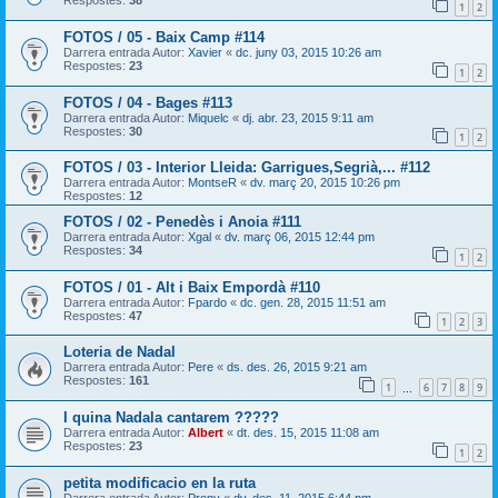
Respostes:
38
1
2
FOTOS / 05 - Baix Camp #114
Darrera entrada Autor:
Xavier
«
dc. juny 03, 2015 10:26 am
Respostes:
23
1
2
FOTOS / 04 - Bages #113
Darrera entrada Autor:
Miquelc
«
dj. abr. 23, 2015 9:11 am
Respostes:
30
1
2
FOTOS / 03 - Interior Lleida: Garrigues,Segrià,... #112
Darrera entrada Autor:
MontseR
«
dv. març 20, 2015 10:26 pm
Respostes:
12
FOTOS / 02 - Penedès i Anoia #111
Darrera entrada Autor:
Xgal
«
dv. març 06, 2015 12:44 pm
Respostes:
34
1
2
FOTOS / 01 - Alt i Baix Empordà #110
Darrera entrada Autor:
Fpardo
«
dc. gen. 28, 2015 11:51 am
Respostes:
47
1
2
3
Loteria de Nadal
Darrera entrada Autor:
Pere
«
ds. des. 26, 2015 9:21 am
Respostes:
161
1
6
7
8
9
…
I quina Nadala cantarem ?????
Darrera entrada Autor:
Albert
«
dt. des. 15, 2015 11:08 am
Respostes:
23
1
2
petita modificacio en la ruta
Darrera entrada Autor:
Prony
«
dv. des. 11, 2015 6:44 pm