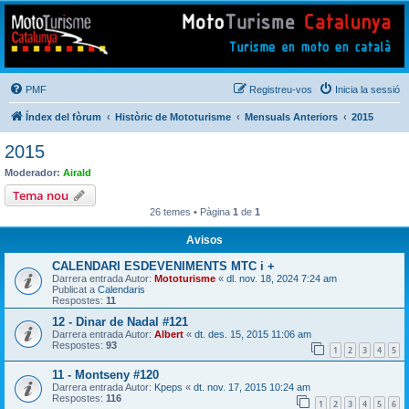
Mototurisme
Turisme en moto en català
PMF
Registreu-vos
Inicia la sessió
Índex del fòrum
Històric de Mototurisme
Mensuals Anteriors
2015
2015
Moderador:
Airald
Tema nou
26 temes • Pàgina
1
de
1
Avisos
CALENDARI ESDEVENIMENTS MTC i +
Darrera entrada Autor:
Mototurisme
«
dl. nov. 18, 2024 7:24 am
Publicat a
Calendaris
Respostes:
11
12 - Dinar de Nadal #121
Darrera entrada Autor:
Albert
«
dt. des. 15, 2015 11:06 am
Respostes:
93
1
2
3
4
5
11 - Montseny #120
Darrera entrada Autor:
Kpeps
«
dt. nov. 17, 2015 10:24 am
Respostes:
116
1
2
3
4
5
6