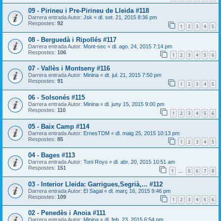
09 - Pirineu i Pre-Pirineu de Lleida #118
Darrera entrada Autor:
Jsk
«
dl. set. 21, 2015 8:36 pm
Respostes:
92
1
2
3
4
5
08 - Berguedà i Ripollés #117
Darrera entrada Autor:
Mont-sec
«
dl. ago. 24, 2015 7:14 pm
Respostes:
106
1
2
3
4
5
6
07 - Vallès i Montseny #116
Darrera entrada Autor:
Minina
«
dt. jul. 21, 2015 7:50 pm
Respostes:
91
1
2
3
4
5
06 - Solsonés #115
Darrera entrada Autor:
Minina
«
dl. juny 15, 2015 9:00 pm
Respostes:
110
1
2
3
4
5
6
05 - Baix Camp #114
Darrera entrada Autor:
ErnesTDM
«
dl. maig 25, 2015 10:13 pm
Respostes:
85
1
2
3
4
5
04 - Bages #113
Darrera entrada Autor:
Toni Royo
«
dl. abr. 20, 2015 10:51 am
Respostes:
151
1
5
6
7
8
…
03 - Interior Lleida: Garrigues,Segrià,... #112
Darrera entrada Autor:
El Sagal
«
dl. març 16, 2015 9:46 pm
Respostes:
109
1
2
3
4
5
6
02 - Penedès i Anoia #111
Darrera entrada Autor:
Minina
«
dl. feb. 23, 2015 6:54 pm