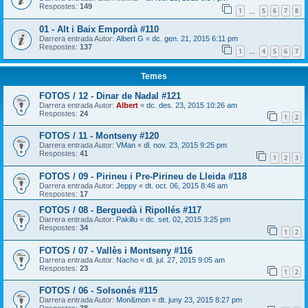
Respostes:
149
1
5
6
7
8
…
01 - Alt i Baix Empordà #110
Darrera entrada Autor:
Albert G
«
dc. gen. 21, 2015 6:11 pm
Respostes:
137
1
4
5
6
7
…
Temes
FOTOS / 12 - Dinar de Nadal #121
Darrera entrada Autor:
Albert
«
dc. des. 23, 2015 10:26 am
Respostes:
24
1
2
FOTOS / 11 - Montseny #120
Darrera entrada Autor:
VMan
«
dl. nov. 23, 2015 9:25 pm
Respostes:
41
1
2
3
FOTOS / 09 - Pirineu i Pre-Pirineu de Lleida #118
Darrera entrada Autor:
Jeppy
«
dt. oct. 06, 2015 8:46 am
Respostes:
17
FOTOS / 08 - Berguedà i Ripollés #117
Darrera entrada Autor:
Pakillu
«
dc. set. 02, 2015 3:25 pm
Respostes:
34
1
2
FOTOS / 07 - Vallès i Montseny #116
Darrera entrada Autor:
Nacho
«
dl. jul. 27, 2015 9:05 am
Respostes:
23
1
2
FOTOS / 06 - Solsonés #115
Darrera entrada Autor:
Mon&mon
«
dt. juny 23, 2015 8:27 pm