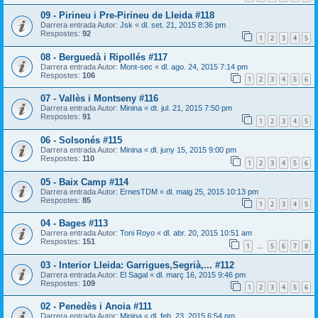
09 - Pirineu i Pre-Pirineu de Lleida #118
Darrera entrada Autor:
Jsk
«
dl. set. 21, 2015 8:36 pm
Respostes:
92
1
2
3
4
5
08 - Berguedà i Ripollés #117
Darrera entrada Autor:
Mont-sec
«
dl. ago. 24, 2015 7:14 pm
Respostes:
106
1
2
3
4
5
6
07 - Vallès i Montseny #116
Darrera entrada Autor:
Minina
«
dt. jul. 21, 2015 7:50 pm
Respostes:
91
1
2
3
4
5
06 - Solsonés #115
Darrera entrada Autor:
Minina
«
dl. juny 15, 2015 9:00 pm
Respostes:
110
1
2
3
4
5
6
05 - Baix Camp #114
Darrera entrada Autor:
ErnesTDM
«
dl. maig 25, 2015 10:13 pm
Respostes:
85
1
2
3
4
5
04 - Bages #113
Darrera entrada Autor:
Toni Royo
«
dl. abr. 20, 2015 10:51 am
Respostes:
151
1
5
6
7
8
…
03 - Interior Lleida: Garrigues,Segrià,... #112
Darrera entrada Autor:
El Sagal
«
dl. març 16, 2015 9:46 pm
Respostes:
109
1
2
3
4
5
6
02 - Penedès i Anoia #111
Darrera entrada Autor:
Minina
«
dl. feb. 23, 2015 6:54 pm