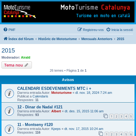
Mototurisme
Turisme en moto en català
PMF
Registreu-vos
Inicia la sessió
Índex del fòrum
Històric de Mototurisme
Mensuals Anteriors
2015
2015
Moderador:
Airald
Tema nou
26 temes • Pàgina
1
de
1
Avisos
CALENDARI ESDEVENIMENTS MTC i +
Darrera entrada Autor:
Mototurisme
«
dl. nov. 18, 2024 7:24 am
Publicat a
Calendaris
Respostes:
11
12 - Dinar de Nadal #121
Darrera entrada Autor:
Albert
«
dt. des. 15, 2015 11:06 am
Respostes:
93
1
2
3
4
5
11 - Montseny #120
Darrera entrada Autor:
Kpeps
«
dt. nov. 17, 2015 10:24 am
Respostes:
116
1
2
3
4
5
6