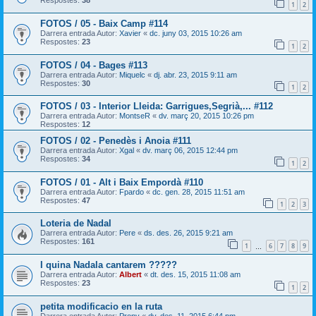
Respostes:
38
1
2
FOTOS / 05 - Baix Camp #114
Darrera entrada Autor:
Xavier
«
dc. juny 03, 2015 10:26 am
Respostes:
23
1
2
FOTOS / 04 - Bages #113
Darrera entrada Autor:
Miquelc
«
dj. abr. 23, 2015 9:11 am
Respostes:
30
1
2
FOTOS / 03 - Interior Lleida: Garrigues,Segrià,... #112
Darrera entrada Autor:
MontseR
«
dv. març 20, 2015 10:26 pm
Respostes:
12
FOTOS / 02 - Penedès i Anoia #111
Darrera entrada Autor:
Xgal
«
dv. març 06, 2015 12:44 pm
Respostes:
34
1
2
FOTOS / 01 - Alt i Baix Empordà #110
Darrera entrada Autor:
Fpardo
«
dc. gen. 28, 2015 11:51 am
Respostes:
47
1
2
3
Loteria de Nadal
Darrera entrada Autor:
Pere
«
ds. des. 26, 2015 9:21 am
Respostes:
161
1
6
7
8
9
…
I quina Nadala cantarem ?????
Darrera entrada Autor:
Albert
«
dt. des. 15, 2015 11:08 am
Respostes:
23
1
2
petita modificacio en la ruta
Darrera entrada Autor:
Prony
«
dv. des. 11, 2015 6:44 pm