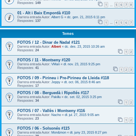
Respostes:
149
1
5
6
7
8
…
01 - Alt i Baix Empordà #110
Darrera entrada Autor:
Albert G
«
dc. gen. 21, 2015 6:11 pm
Respostes:
137
1
4
5
6
7
…
Temes
FOTOS / 12 - Dinar de Nadal #121
Darrera entrada Autor:
Albert
«
dc. des. 23, 2015 10:26 am
Respostes:
24
1
2
FOTOS / 11 - Montseny #120
Darrera entrada Autor:
VMan
«
dl. nov. 23, 2015 9:25 pm
Respostes:
41
1
2
3
FOTOS / 09 - Pirineu i Pre-Pirineu de Lleida #118
Darrera entrada Autor:
Jeppy
«
dt. oct. 06, 2015 8:46 am
Respostes:
17
FOTOS / 08 - Berguedà i Ripollés #117
Darrera entrada Autor:
Pakillu
«
dc. set. 02, 2015 3:25 pm
Respostes:
34
1
2
FOTOS / 07 - Vallès i Montseny #116
Darrera entrada Autor:
Nacho
«
dl. jul. 27, 2015 9:05 am
Respostes:
23
1
2
FOTOS / 06 - Solsonés #115
Darrera entrada Autor:
Mon&mon
«
dt. juny 23, 2015 8:27 pm