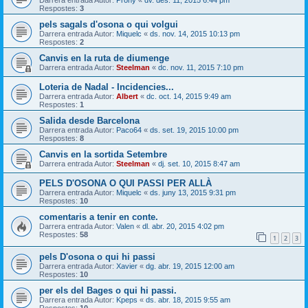
Respostes:
3
pels sagals d'osona o qui volgui
Darrera entrada Autor:
Miquelc
«
ds. nov. 14, 2015 10:13 pm
Respostes:
2
Canvis en la ruta de diumenge
Darrera entrada Autor:
Steelman
«
dc. nov. 11, 2015 7:10 pm
Loteria de Nadal - Incidencies...
Darrera entrada Autor:
Albert
«
dc. oct. 14, 2015 9:49 am
Respostes:
1
Salida desde Barcelona
Darrera entrada Autor:
Paco64
«
ds. set. 19, 2015 10:00 pm
Respostes:
8
Canvis en la sortida Setembre
Darrera entrada Autor:
Steelman
«
dj. set. 10, 2015 8:47 am
PELS D'OSONA O QUI PASSI PER ALLÀ
Darrera entrada Autor:
Miquelc
«
ds. juny 13, 2015 9:31 pm
Respostes:
10
comentaris a tenir en conte.
Darrera entrada Autor:
Valen
«
dl. abr. 20, 2015 4:02 pm
Respostes:
58
1
2
3
pels D'osona o qui hi passi
Darrera entrada Autor:
Xavier
«
dg. abr. 19, 2015 12:00 am
Respostes:
10
per els del Bages o qui hi passi.
Darrera entrada Autor:
Kpeps
«
ds. abr. 18, 2015 9:55 am