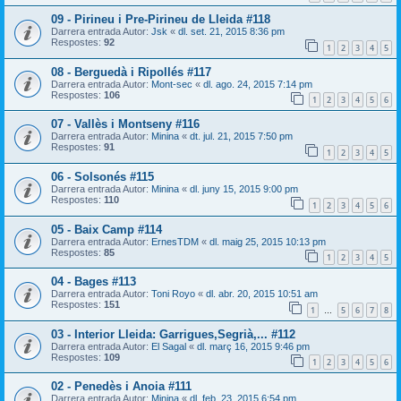
09 - Pirineu i Pre-Pirineu de Lleida #118
Darrera entrada Autor:
Jsk
«
dl. set. 21, 2015 8:36 pm
Respostes:
92
1
2
3
4
5
08 - Berguedà i Ripollés #117
Darrera entrada Autor:
Mont-sec
«
dl. ago. 24, 2015 7:14 pm
Respostes:
106
1
2
3
4
5
6
07 - Vallès i Montseny #116
Darrera entrada Autor:
Minina
«
dt. jul. 21, 2015 7:50 pm
Respostes:
91
1
2
3
4
5
06 - Solsonés #115
Darrera entrada Autor:
Minina
«
dl. juny 15, 2015 9:00 pm
Respostes:
110
1
2
3
4
5
6
05 - Baix Camp #114
Darrera entrada Autor:
ErnesTDM
«
dl. maig 25, 2015 10:13 pm
Respostes:
85
1
2
3
4
5
04 - Bages #113
Darrera entrada Autor:
Toni Royo
«
dl. abr. 20, 2015 10:51 am
Respostes:
151
1
5
6
7
8
…
03 - Interior Lleida: Garrigues,Segrià,... #112
Darrera entrada Autor:
El Sagal
«
dl. març 16, 2015 9:46 pm
Respostes:
109
1
2
3
4
5
6
02 - Penedès i Anoia #111
Darrera entrada Autor:
Minina
«
dl. feb. 23, 2015 6:54 pm