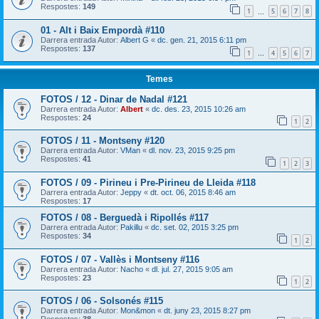
Respostes:
149
1
5
6
7
8
…
01 - Alt i Baix Empordà #110
Darrera entrada Autor:
Albert G
«
dc. gen. 21, 2015 6:11 pm
Respostes:
137
1
4
5
6
7
…
Temes
FOTOS / 12 - Dinar de Nadal #121
Darrera entrada Autor:
Albert
«
dc. des. 23, 2015 10:26 am
Respostes:
24
1
2
FOTOS / 11 - Montseny #120
Darrera entrada Autor:
VMan
«
dl. nov. 23, 2015 9:25 pm
Respostes:
41
1
2
3
FOTOS / 09 - Pirineu i Pre-Pirineu de Lleida #118
Darrera entrada Autor:
Jeppy
«
dt. oct. 06, 2015 8:46 am
Respostes:
17
FOTOS / 08 - Berguedà i Ripollés #117
Darrera entrada Autor:
Pakillu
«
dc. set. 02, 2015 3:25 pm
Respostes:
34
1
2
FOTOS / 07 - Vallès i Montseny #116
Darrera entrada Autor:
Nacho
«
dl. jul. 27, 2015 9:05 am
Respostes:
23
1
2
FOTOS / 06 - Solsonés #115
Darrera entrada Autor:
Mon&mon
«
dt. juny 23, 2015 8:27 pm