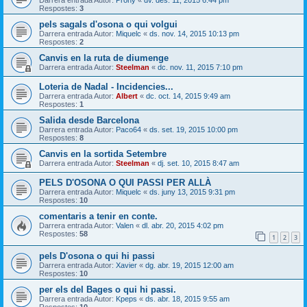
Respostes:
3
pels sagals d'osona o qui volgui
Darrera entrada Autor:
Miquelc
«
ds. nov. 14, 2015 10:13 pm
Respostes:
2
Canvis en la ruta de diumenge
Darrera entrada Autor:
Steelman
«
dc. nov. 11, 2015 7:10 pm
Loteria de Nadal - Incidencies...
Darrera entrada Autor:
Albert
«
dc. oct. 14, 2015 9:49 am
Respostes:
1
Salida desde Barcelona
Darrera entrada Autor:
Paco64
«
ds. set. 19, 2015 10:00 pm
Respostes:
8
Canvis en la sortida Setembre
Darrera entrada Autor:
Steelman
«
dj. set. 10, 2015 8:47 am
PELS D'OSONA O QUI PASSI PER ALLÀ
Darrera entrada Autor:
Miquelc
«
ds. juny 13, 2015 9:31 pm
Respostes:
10
comentaris a tenir en conte.
Darrera entrada Autor:
Valen
«
dl. abr. 20, 2015 4:02 pm
Respostes:
58
1
2
3
pels D'osona o qui hi passi
Darrera entrada Autor:
Xavier
«
dg. abr. 19, 2015 12:00 am
Respostes:
10
per els del Bages o qui hi passi.
Darrera entrada Autor:
Kpeps
«
ds. abr. 18, 2015 9:55 am