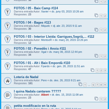
Respostes:
38
1
2
FOTOS / 05 - Baix Camp #114
Darrera entrada Autor:
Xavier
«
dc. juny 03, 2015 10:26 am
Respostes:
23
1
2
FOTOS / 04 - Bages #113
Darrera entrada Autor:
Miquelc
«
dj. abr. 23, 2015 9:11 am
Respostes:
30
1
2
FOTOS / 03 - Interior Lleida: Garrigues,Segrià,... #112
Darrera entrada Autor:
MontseR
«
dv. març 20, 2015 10:26 pm
Respostes:
12
FOTOS / 02 - Penedès i Anoia #111
Darrera entrada Autor:
Xgal
«
dv. març 06, 2015 12:44 pm
Respostes:
34
1
2
FOTOS / 01 - Alt i Baix Empordà #110
Darrera entrada Autor:
Fpardo
«
dc. gen. 28, 2015 11:51 am
Respostes:
47
1
2
3
Loteria de Nadal
Darrera entrada Autor:
Pere
«
ds. des. 26, 2015 9:21 am
Respostes:
161
1
6
7
8
9
…
I quina Nadala cantarem ?????
Darrera entrada Autor:
Albert
«
dt. des. 15, 2015 11:08 am
Respostes:
23
1
2
petita modificacio en la ruta
Darrera entrada Autor:
Prony
«
dv. des. 11, 2015 6:44 pm