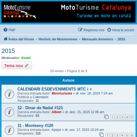
Mototurisme
Turisme en moto en català
PMF
Registreu-vos
Inicia la sessió
Índex del fòrum
Històric de Mototurisme
Mensuals Anteriors
2015
2015
Moderador:
Airald
Tema nou
26 temes • Pàgina
1
de
1
Avisos
CALENDARI ESDEVENIMENTS MTC i +
Darrera entrada Autor:
Mototurisme
«
dl. nov. 18, 2024 7:24 am
Publicat a
Calendaris
Respostes:
11
12 - Dinar de Nadal #121
Darrera entrada Autor:
Albert
«
dt. des. 15, 2015 11:06 am
Respostes:
93
1
2
3
4
5
11 - Montseny #120
Darrera entrada Autor:
Kpeps
«
dt. nov. 17, 2015 10:24 am
Respostes:
116
1
2
3
4
5
6