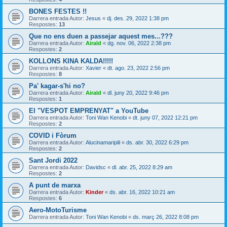
BONES FESTES !!
Darrera entrada Autor:
Jesus
«
dj. des. 29, 2022 1:38 pm
Respostes:
13
Que no ens duen a passejar aquest mes...???
Darrera entrada Autor:
Airald
«
dg. nov. 06, 2022 2:38 pm
Respostes:
2
KOLLONS KINA KALDA!!!!!
Darrera entrada Autor:
Xavier
«
dt. ago. 23, 2022 2:56 pm
Respostes:
8
Pa' kagar-s'hi no?
Darrera entrada Autor:
Airald
«
dl. juny 20, 2022 9:46 pm
Respostes:
1
El "VESPOT EMPRENYAT" a YouTube
Darrera entrada Autor:
Toni Wan Kenobi
«
dt. juny 07, 2022 12:21 pm
Respostes:
2
COVID i Fòrum
Darrera entrada Autor:
Alucinamaripili
«
ds. abr. 30, 2022 6:29 pm
Respostes:
2
Sant Jordi 2022
Darrera entrada Autor:
Davidsc
«
dl. abr. 25, 2022 8:29 am
Respostes:
2
A punt de marxa
Darrera entrada Autor:
Kinder
«
ds. abr. 16, 2022 10:21 am
Respostes:
6
Aero-MotoTurisme
Darrera entrada Autor:
Toni Wan Kenobi
«
ds. març 26, 2022 8:08 pm