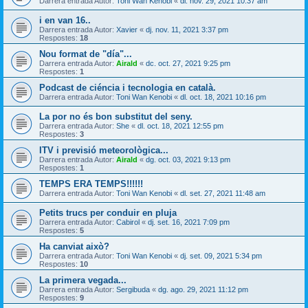
Darrera entrada Autor:
Toni Wan Kenobi
«
dl. nov. 29, 2021 10:37 am
i en van 16..
Darrera entrada Autor:
Xavier
«
dj. nov. 11, 2021 3:37 pm
Respostes:
18
Nou format de "día"...
Darrera entrada Autor:
Airald
«
dc. oct. 27, 2021 9:25 pm
Respostes:
1
Podcast de ciéncia i tecnologia en català.
Darrera entrada Autor:
Toni Wan Kenobi
«
dl. oct. 18, 2021 10:16 pm
La por no és bon substitut del seny.
Darrera entrada Autor:
She
«
dl. oct. 18, 2021 12:55 pm
Respostes:
3
ITV i previsió meteorològica...
Darrera entrada Autor:
Airald
«
dg. oct. 03, 2021 9:13 pm
Respostes:
1
TEMPS ERA TEMPS!!!!!!
Darrera entrada Autor:
Toni Wan Kenobi
«
dl. set. 27, 2021 11:48 am
Petits trucs per conduir en pluja
Darrera entrada Autor:
Cabirol
«
dj. set. 16, 2021 7:09 pm
Respostes:
5
Ha canviat això?
Darrera entrada Autor:
Toni Wan Kenobi
«
dj. set. 09, 2021 5:34 pm
Respostes:
10
La primera vegada...
Darrera entrada Autor:
Sergibuda
«
dg. ago. 29, 2021 11:12 pm
Respostes:
9