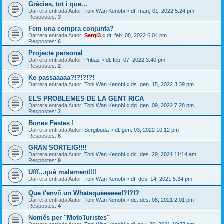
Gràcies, tot i que...
Darrera entrada Autor:
Toni Wan Kenobi
«
dt. març 01, 2022 5:24 pm
Respostes:
3
Fem una compra conjunta?
Darrera entrada Autor:
Sergi3
«
dt. feb. 08, 2022 6:04 pm
Respostes:
6
Projecte personal
Darrera entrada Autor:
Pribas
«
dl. feb. 07, 2022 3:40 pm
Respostes:
2
Ke passaaaaa?!?!?!?!
Darrera entrada Autor:
Toni Wan Kenobi
«
ds. gen. 15, 2022 3:39 pm
ELS PROBLEMES DE LA GENT RICA
Darrera entrada Autor:
Toni Wan Kenobi
«
dg. gen. 09, 2022 7:28 pm
Respostes:
2
Bones Festes !
Darrera entrada Autor:
Sergibuda
«
dl. gen. 03, 2022 10:12 pm
Respostes:
6
GRAN SORTEIG!!!!
Darrera entrada Autor:
Toni Wan Kenobi
«
dc. des. 29, 2021 11:14 am
Respostes:
9
Ufff...què malament!!!!
Darrera entrada Autor:
Toni Wan Kenobi
«
dt. des. 14, 2021 5:34 pm
Que t'enviï un Whatsquèeeeee!?!?!?
Darrera entrada Autor:
Toni Wan Kenobi
«
dc. des. 08, 2021 2:01 pm
Respostes:
4
Només per "MotoTuristes"