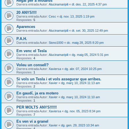
Regal per a motards
Darrera entrada Autor:
Alucinamaripili
«
dl. des. 22, 2025 4:37 pm
20 ANYS!!!!
Darrera entrada Autor:
Cesc
«
dj. nov. 13, 2025 1:19 pm
Respostes:
5
Aparences
Darrera entrada Autor:
Alucinamaripili
«
dt. set. 30, 2025 12:49 pm
P.A.H.
Darrera entrada Autor:
Siono1000
«
dc. maig 28, 2025 8:20 pm
Em venc el Tesla
Darrera entrada Autor:
Alucinamaripili
«
dg. maig 05, 2024 5:31 pm
Respostes:
4
Voleu un consell?
Darrera entrada Autor:
Xaviersa
«
dg. abr. 07, 2024 10:25 pm
Respostes:
1
Si vols un Tesla i et vols assegurar que arribes.
Darrera entrada Autor:
Xavier
«
dg. març 10, 2024 11:13 am
Respostes:
2
En gaudí, ja era motero
Darrera entrada Autor:
Xavier
«
dg. març 10, 2024 11:10 am
Respostes:
1
PER MOLTS ANYS!!!!!!
Darrera entrada Autor:
Xaviersa
«
dg. nov. 05, 2023 8:34 pm
Respostes:
7
Es ven vi a granel
Darrera entrada Autor:
Xavier
«
dg. gen. 29, 2023 10:34 am
Respostes:
4