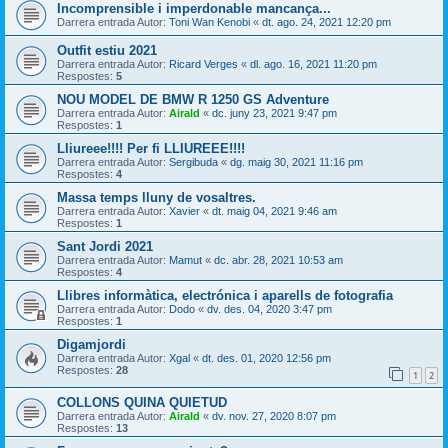
Incomprensible i imperdonable mancança...
Darrera entrada Autor:
Toni Wan Kenobi
«
dt. ago. 24, 2021 12:20 pm
Outfit estiu 2021
Darrera entrada Autor:
Ricard Verges
«
dl. ago. 16, 2021 11:20 pm
Respostes:
5
NOU MODEL DE BMW R 1250 GS Adventure
Darrera entrada Autor:
Airald
«
dc. juny 23, 2021 9:47 pm
Respostes:
1
Lliureee!!!! Per fi LLIUREEE!!!!
Darrera entrada Autor:
Sergibuda
«
dg. maig 30, 2021 11:16 pm
Respostes:
4
Massa temps lluny de vosaltres.
Darrera entrada Autor:
Xavier
«
dt. maig 04, 2021 9:46 am
Respostes:
1
Sant Jordi 2021
Darrera entrada Autor:
Mamut
«
dc. abr. 28, 2021 10:53 am
Respostes:
4
Llibres informàtica, electrónica i aparells de fotografia
Darrera entrada Autor:
Dodo
«
dv. des. 04, 2020 3:47 pm
Respostes:
1
Digamjordi
Darrera entrada Autor:
Xgal
«
dt. des. 01, 2020 12:56 pm
Respostes:
28
1
2
COLLONS QUINA QUIETUD
Darrera entrada Autor:
Airald
«
dv. nov. 27, 2020 8:07 pm
Respostes:
13