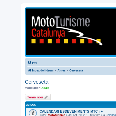
Mototurisme
Turisme en moto en català
PMF
Índex del fòrum
Altres
Cerveseta
Cerveseta
Moderador:
Airald
Tema nou
AVISOS
CALENDARI ESDEVENIMENTS MTC i +
Autor:
Mototurisme
» dg. oct. 20, 2019 8:02 pm » a
Calenda