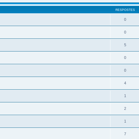
RESPOSTES
0
0
5
0
0
4
1
2
1
7