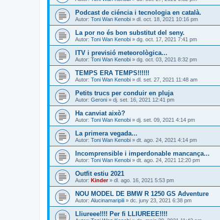
Podcast de ciéncia i tecnologia en català.
Autor:
Toni Wan Kenobi
» dl. oct. 18, 2021 10:16 pm
La por no és bon substitut del seny.
Autor:
Toni Wan Kenobi
» dg. oct. 17, 2021 7:41 pm
ITV i previsió meteorològica...
Autor:
Toni Wan Kenobi
» dg. oct. 03, 2021 8:32 pm
TEMPS ERA TEMPS!!!!!!
Autor:
Toni Wan Kenobi
» dl. set. 27, 2021 11:48 am
Petits trucs per conduir en pluja
Autor:
Geroni
» dj. set. 16, 2021 12:41 pm
Ha canviat això?
Autor:
Toni Wan Kenobi
» dj. set. 09, 2021 4:14 pm
La primera vegada...
Autor:
Toni Wan Kenobi
» dt. ago. 24, 2021 4:14 pm
Incomprensible i imperdonable mancança...
Autor:
Toni Wan Kenobi
» dt. ago. 24, 2021 12:20 pm
Outfit estiu 2021
Autor:
Kinder
» dl. ago. 16, 2021 5:53 pm
NOU MODEL DE BMW R 1250 GS Adventure
Autor:
Alucinamaripili
» dc. juny 23, 2021 6:38 pm
Lliureee!!!! Per fi LLIUREEE!!!!