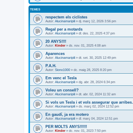
TEMES
respectem els ciclistes
Autor:
Alucinamaripili
» dj. març 12, 2026 3:56 pm
Regal per a motards
Autor:
Alucinamaripili
» dl. des. 22, 2025 4:37 pm
20 ANYS!!!!
Autor:
Kinder
» ds. nov. 01, 2025 4:08 am
Aparences
Autor:
Alucinamaripili
» dt. set. 30, 2025 12:49 pm
P.A.H.
Autor:
Siono1000
» dc. maig 28, 2025 8:20 pm
Em venc el Tesla
Autor:
Alucinamaripili
» dg. abr. 28, 2024 6:34 pm
Voleu un consell?
Autor:
Alucinamaripili
» dt. abr. 02, 2024 11:32 am
Si vols un Tesla i et vols assegurar que arribes.
Autor:
Alucinamaripili
» ds. març 02, 2024 12:52 pm
En gaudí, ja era motero
Autor:
Alucinamaripili
» dl. març 04, 2024 12:51 pm
PER MOLTS ANYS!!!!!!
Autor:
Kinder
» dc. nov. 01, 2023 7:50 pm