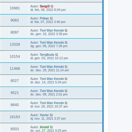
Autor:
Sergi3
10981
dt. feb. 08, 2022 6:04 pm
Autor:
Pribas
9083
dl. feb. 07, 2022 3:40 pm
Autor:
Toni Wan Kenobi
8097
ds. gen. 15, 2022 3:39 pm
Autor:
Toni Wan Kenobi
12039
dg. gen. 09, 2022 7:28 pm
Autor:
Sergibuda
10154
dl. gen. 03, 2022 10:12 pm
Autor:
Toni Wan Kenobi
11468
dc. des. 29, 2021 11:14 am
Autor:
Toni Wan Kenobi
8027
dt. des. 14, 2021 5:34 pm
Autor:
Toni Wan Kenobi
9521
dc. des. 08, 2021 2:01 pm
Autor:
Toni Wan Kenobi
8640
dl. nov. 29, 2021 10:37 am
Autor:
Xavier
16163
dj. nov. 11, 2021 3:37 pm
Autor:
Airald
8503
dc. oct. 27, 2021 9:25 pm