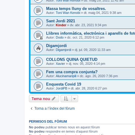
Autor:
Toni Wan Kenobi
» ds. maig 29, 2021 11:42 am
Massa temps lluny de vosaltres.
Autor:
Toni Wan Kenobi
» dt. maig 04, 2021 9:38 am
Sant Jordi 2021
Autor:
Kinder
» dv. abr. 23, 2021 9:34 pm
Llibres informàtica, electrónica i aparells de fot
Autor:
Dodo
» dc. oct. 21, 2020 6:12 pm
Digamjordi
Autor:
Digamjordi
» dj. jul. 09, 2020 11:33 am
COLLONS QUINA QUIETUD
Autor:
Xavier
» dj. nov. 05, 2020 4:14 pm
Fem una compra conjunta?
Autor:
Alucinamaripili
» dc. ago. 26, 2020 7:36 pm
Enquesta Covid 19
Autor:
JordiPB
» dt. abr. 28, 2020 6:27 pm
Tema nou
Torna a l’índex del fòrum
PERMISOS DEL FÒRUM
No podeu
publicar temes nous en aquest fòrum
No podeu
respondre en temes d’aquest fòrum