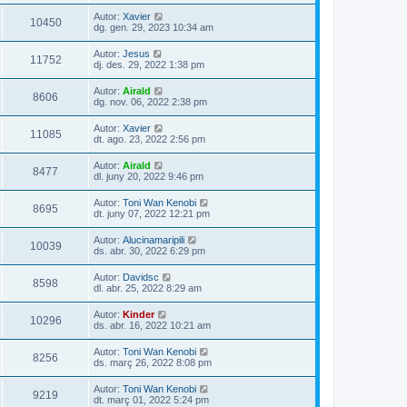
Autor:
Xavier
10450
dg. gen. 29, 2023 10:34 am
Autor:
Jesus
11752
dj. des. 29, 2022 1:38 pm
Autor:
Airald
8606
dg. nov. 06, 2022 2:38 pm
Autor:
Xavier
11085
dt. ago. 23, 2022 2:56 pm
Autor:
Airald
8477
dl. juny 20, 2022 9:46 pm
Autor:
Toni Wan Kenobi
8695
dt. juny 07, 2022 12:21 pm
Autor:
Alucinamaripili
10039
ds. abr. 30, 2022 6:29 pm
Autor:
Davidsc
8598
dl. abr. 25, 2022 8:29 am
Autor:
Kinder
10296
ds. abr. 16, 2022 10:21 am
Autor:
Toni Wan Kenobi
8256
ds. març 26, 2022 8:08 pm
Autor:
Toni Wan Kenobi
9219
dt. març 01, 2022 5:24 pm