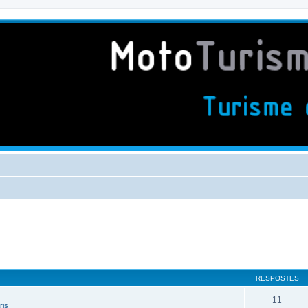
RESPOSTES
11
ris