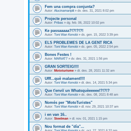
Fem una compra conjunta?
Autor:
Alucinamaripili
» dv. des. 31, 2021 8:02 pm
Projecte personal
Autor:
Pribas
» dg. feb. 06, 2022 10:02 pm
Ke passaaaaa?!?!?!?!
Autor:
Toni Wan Kenobi
» ds. gen. 15, 2022 3:39 pm
ELS PROBLEMES DE LA GENT RICA
Autor:
Toni Wan Kenobi
» dc. gen. 05, 2022 2:54 pm
Bones Festes !
Autor:
MARtAT7
» dv. des. 31, 2021 1:56 pm
GRAN SORTEIG!!!!
Autor:
Mototurisme
» dt. des. 28, 2021 11:32 am
Ufff...què malament!!!!
Autor:
Toni Wan Kenobi
» dt. des. 14, 2021 5:34 pm
Que t'enviï un Whatsquèeeeee!?!?!?
Autor:
Toni Wan Kenobi
» dc. des. 08, 2021 8:48 am
Només per "MotoTuristes"
Autor:
Toni Wan Kenobi
» dl. nov. 29, 2021 10:37 am
i en van 16..
Autor:
Steelman
» dl. nov. 01, 2021 1:15 pm
Nou format de "día"...
Autor:
Toni Wan Kenobi
» dc. oct. 27, 2021 6:32 pm