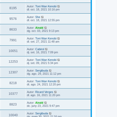
Autor:
Toni Wan Kenobi
8195
dl. oct. 18, 2021 10:16 pm
Autor:
She
9576
dl. oct. 18, 2021 12:55 pm
Autor:
Airald
8633
dg. oct. 03, 2021 9:13 pm
Autor:
Toni Wan Kenobi
7991
dl. set. 27, 2021 11:48 am
Autor:
Cabirol
10051
dj. set. 16, 2021 7:09 pm
Autor:
Toni Wan Kenobi
12253
dj. set. 09, 2021 5:34 pm
Autor:
Sergibuda
12307
dg. ago. 29, 2021 11:12 pm
Autor:
Toni Wan Kenobi
8218
dt. ago. 24, 2021 12:20 pm
Autor:
Ricard Verges
10377
dl. ago. 16, 2021 11:20 pm
Autor:
Airald
8823
dc. juny 23, 2021 9:47 pm
Autor:
Sergibuda
10040
dg. maig 30, 2021 11:16 pm