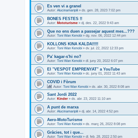
Es ven vi a granel
Autor:
Alucinamaripili
» ds. gen. 28, 2023 7:02 pm
BONES FESTES !!
Autor:
Mototurisme
» dj. des. 22, 2022 9:43 am
Que no ens duen a passejar aquest mes...???
Autor:
Toni Wan Kenobi
» dg. nov. 06, 2022 12:44 pm
KOLLONS KINA KALDA!!!!!
Autor:
Toni Wan Kenobi
» dv. jul. 22, 2022 12:33 pm
Pa' kagar-s'hi no?
Autor:
Toni Wan Kenobi
» dl. juny 20, 2022 6:07 pm
El "VESPOT EMPRENYAT" a YouTube
Autor:
Toni Wan Kenobi
» dc. juny 01, 2022 11:43 am
COVID i Fòrum
Autor:
Toni Wan Kenobi
» ds. abr. 30, 2022 8:08 am
Sant Jordi 2022
Autor:
Kinder
» ds. abr. 23, 2022 11:10 am
A punt de marxa
Autor:
Alucinamaripili
» dj. abr. 14, 2022 4:52 pm
Aero-MotoTurisme
Autor:
Toni Wan Kenobi
» ds. març 26, 2022 8:08 pm
Gràcies, tot i que...
Autor:
Toni Wan Kenobi
» dl. feb. 28, 2022 2:50 pm