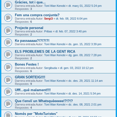
Gràcies, tot i que...
Darrera entrada Autor:
Toni Wan Kenobi
«
dt. març 01, 2022 5:24 pm
Respostes:
3
Fem una compra conjunta?
Darrera entrada Autor:
Sergi3
«
dt. feb. 08, 2022 6:04 pm
Respostes:
6
Projecte personal
Darrera entrada Autor:
Pribas
«
dl. feb. 07, 2022 3:40 pm
Respostes:
2
Ke passaaaaa?!?!?!?!
Darrera entrada Autor:
Toni Wan Kenobi
«
ds. gen. 15, 2022 3:39 pm
ELS PROBLEMES DE LA GENT RICA
Darrera entrada Autor:
Toni Wan Kenobi
«
dg. gen. 09, 2022 7:28 pm
Respostes:
2
Bones Festes !
Darrera entrada Autor:
Sergibuda
«
dl. gen. 03, 2022 10:12 pm
Respostes:
6
GRAN SORTEIG!!!!
Darrera entrada Autor:
Toni Wan Kenobi
«
dc. des. 29, 2021 11:14 am
Respostes:
9
Ufff...què malament!!!!
Darrera entrada Autor:
Toni Wan Kenobi
«
dt. des. 14, 2021 5:34 pm
Que t'enviï un Whatsquèeeeee!?!?!?
Darrera entrada Autor:
Toni Wan Kenobi
«
dc. des. 08, 2021 2:01 pm
Respostes:
4
Només per "MotoTuristes"