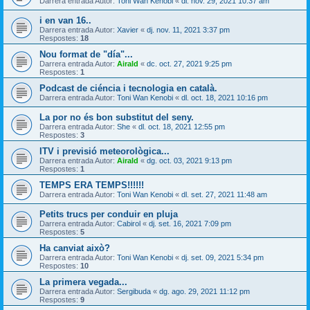
Darrera entrada Autor:
Toni Wan Kenobi
«
dl. nov. 29, 2021 10:37 am
i en van 16..
Darrera entrada Autor:
Xavier
«
dj. nov. 11, 2021 3:37 pm
Respostes:
18
Nou format de "día"...
Darrera entrada Autor:
Airald
«
dc. oct. 27, 2021 9:25 pm
Respostes:
1
Podcast de ciéncia i tecnologia en català.
Darrera entrada Autor:
Toni Wan Kenobi
«
dl. oct. 18, 2021 10:16 pm
La por no és bon substitut del seny.
Darrera entrada Autor:
She
«
dl. oct. 18, 2021 12:55 pm
Respostes:
3
ITV i previsió meteorològica...
Darrera entrada Autor:
Airald
«
dg. oct. 03, 2021 9:13 pm
Respostes:
1
TEMPS ERA TEMPS!!!!!!
Darrera entrada Autor:
Toni Wan Kenobi
«
dl. set. 27, 2021 11:48 am
Petits trucs per conduir en pluja
Darrera entrada Autor:
Cabirol
«
dj. set. 16, 2021 7:09 pm
Respostes:
5
Ha canviat això?
Darrera entrada Autor:
Toni Wan Kenobi
«
dj. set. 09, 2021 5:34 pm
Respostes:
10
La primera vegada...
Darrera entrada Autor:
Sergibuda
«
dg. ago. 29, 2021 11:12 pm
Respostes:
9