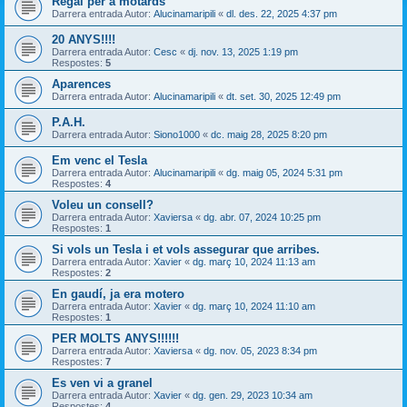
Regal per a motards
Darrera entrada Autor:
Alucinamaripili
«
dl. des. 22, 2025 4:37 pm
20 ANYS!!!!
Darrera entrada Autor:
Cesc
«
dj. nov. 13, 2025 1:19 pm
Respostes:
5
Aparences
Darrera entrada Autor:
Alucinamaripili
«
dt. set. 30, 2025 12:49 pm
P.A.H.
Darrera entrada Autor:
Siono1000
«
dc. maig 28, 2025 8:20 pm
Em venc el Tesla
Darrera entrada Autor:
Alucinamaripili
«
dg. maig 05, 2024 5:31 pm
Respostes:
4
Voleu un consell?
Darrera entrada Autor:
Xaviersa
«
dg. abr. 07, 2024 10:25 pm
Respostes:
1
Si vols un Tesla i et vols assegurar que arribes.
Darrera entrada Autor:
Xavier
«
dg. març 10, 2024 11:13 am
Respostes:
2
En gaudí, ja era motero
Darrera entrada Autor:
Xavier
«
dg. març 10, 2024 11:10 am
Respostes:
1
PER MOLTS ANYS!!!!!!
Darrera entrada Autor:
Xaviersa
«
dg. nov. 05, 2023 8:34 pm
Respostes:
7
Es ven vi a granel
Darrera entrada Autor:
Xavier
«
dg. gen. 29, 2023 10:34 am
Respostes:
4