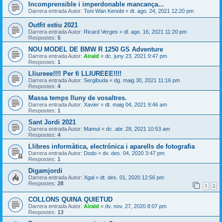
Incomprensible i imperdonable mancança...
Darrera entrada Autor:
Toni Wan Kenobi
«
dt. ago. 24, 2021 12:20 pm
Outfit estiu 2021
Darrera entrada Autor:
Ricard Verges
«
dl. ago. 16, 2021 11:20 pm
Respostes:
5
NOU MODEL DE BMW R 1250 GS Adventure
Darrera entrada Autor:
Airald
«
dc. juny 23, 2021 9:47 pm
Respostes:
1
Lliureee!!!! Per fi LLIUREEE!!!!
Darrera entrada Autor:
Sergibuda
«
dg. maig 30, 2021 11:16 pm
Respostes:
4
Massa temps lluny de vosaltres.
Darrera entrada Autor:
Xavier
«
dt. maig 04, 2021 9:46 am
Respostes:
1
Sant Jordi 2021
Darrera entrada Autor:
Mamut
«
dc. abr. 28, 2021 10:53 am
Respostes:
4
Llibres informàtica, electrónica i aparells de fotografia
Darrera entrada Autor:
Dodo
«
dv. des. 04, 2020 3:47 pm
Respostes:
1
Digamjordi
Darrera entrada Autor:
Xgal
«
dt. des. 01, 2020 12:56 pm
Respostes:
28
1
2
COLLONS QUINA QUIETUD
Darrera entrada Autor:
Airald
«
dv. nov. 27, 2020 8:07 pm
Respostes:
13