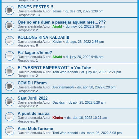
BONES FESTES !!
Darrera entrada Autor:
Jesus
«
dj. des. 29, 2022 1:38 pm
Respostes:
13
Que no ens duen a passejar aquest mes...???
Darrera entrada Autor:
Airald
«
dg. nov. 06, 2022 2:38 pm
Respostes:
2
KOLLONS KINA KALDA!!!!!
Darrera entrada Autor:
Xavier
«
dt. ago. 23, 2022 2:56 pm
Respostes:
8
Pa' kagar-s'hi no?
Darrera entrada Autor:
Airald
«
dl. juny 20, 2022 9:46 pm
Respostes:
1
El "VESPOT EMPRENYAT" a YouTube
Darrera entrada Autor:
Toni Wan Kenobi
«
dt. juny 07, 2022 12:21 pm
Respostes:
2
COVID i Fòrum
Darrera entrada Autor:
Alucinamaripili
«
ds. abr. 30, 2022 6:29 pm
Respostes:
2
Sant Jordi 2022
Darrera entrada Autor:
Davidsc
«
dl. abr. 25, 2022 8:29 am
Respostes:
2
A punt de marxa
Darrera entrada Autor:
Kinder
«
ds. abr. 16, 2022 10:21 am
Respostes:
6
Aero-MotoTurisme
Darrera entrada Autor:
Toni Wan Kenobi
«
ds. març 26, 2022 8:08 pm