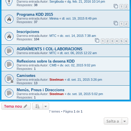
Darrera entrada Autor:
Sergibuda
«
dg. feb. 21, 2016 10:14 pm
Respostes:
38
1
2
Programa KDD 2015
Darrera entrada Autor:
Minina
«
dl. oct. 19, 2015 8:49 pm
Respostes:
37
1
2
Inscripcions
Darrera entrada Autor:
MTC
«
dc. oct. 14, 2015 7:38 am
Respostes:
104
1
2
3
4
5
6
AGRAÏMENTS I COL·LABORACIONS
Darrera entrada Autor:
MTC
«
dt. oct. 06, 2015 12:22 am
Reflexions sobre la desena KDD
Darrera entrada Autor:
CMB
«
dv. oct. 02, 2015 9:02 pm
Respostes:
1
Camisetes
Darrera entrada Autor:
Steelman
«
dl. set. 21, 2015 3:26 pm
Respostes:
13
Menús, Preus i Direccions
Darrera entrada Autor:
Steelman
«
dv. set. 18, 2015 5:02 pm
Respostes:
1
Tema nou
7 temes • Pàgina
1
de
1
Salta a