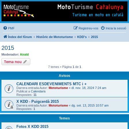
Mototurisme
Turisme en moto en català
PMF
Registreu-vos
Inicia la sessió
Índex del fòrum
Històric de Mototurisme
KDD's
2015
2015
Moderador:
Airald
Tema nou
7 temes • Pàgina
1
de
1
Avisos
CALENDARI ESDEVENIMENTS MTC i +
Darrera entrada Autor:
Mototurisme
«
dl. nov. 18, 2024 7:24 am
Publicat a
Calendaris
Respostes:
11
X KDD - Puigcerdà 2015
Darrera entrada Autor:
Mototurisme
«
dg. set. 13, 2015 10:57 am
Respostes:
1
Temes
Fotos X KDD 2015