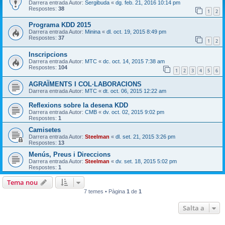
Darrera entrada Autor:
Sergibuda
«
dg. feb. 21, 2016 10:14 pm
Respostes:
38
1
2
Programa KDD 2015
Darrera entrada Autor:
Minina
«
dl. oct. 19, 2015 8:49 pm
Respostes:
37
1
2
Inscripcions
Darrera entrada Autor:
MTC
«
dc. oct. 14, 2015 7:38 am
Respostes:
104
1
2
3
4
5
6
AGRAÏMENTS I COL·LABORACIONS
Darrera entrada Autor:
MTC
«
dt. oct. 06, 2015 12:22 am
Reflexions sobre la desena KDD
Darrera entrada Autor:
CMB
«
dv. oct. 02, 2015 9:02 pm
Respostes:
1
Camisetes
Darrera entrada Autor:
Steelman
«
dl. set. 21, 2015 3:26 pm
Respostes:
13
Menús, Preus i Direccions
Darrera entrada Autor:
Steelman
«
dv. set. 18, 2015 5:02 pm
Respostes:
1
Tema nou
7 temes • Pàgina
1
de
1
Salta a