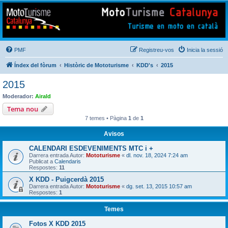
Mototurisme
Turisme en moto en català
PMF
Registreu-vos
Inicia la sessió
Índex del fòrum
Històric de Mototurisme
KDD's
2015
2015
Moderador:
Airald
Tema nou
7 temes • Pàgina
1
de
1
Avisos
CALENDARI ESDEVENIMENTS MTC i +
Darrera entrada Autor:
Mototurisme
«
dl. nov. 18, 2024 7:24 am
Publicat a
Calendaris
Respostes:
11
X KDD - Puigcerdà 2015
Darrera entrada Autor:
Mototurisme
«
dg. set. 13, 2015 10:57 am
Respostes:
1
Temes
Fotos X KDD 2015