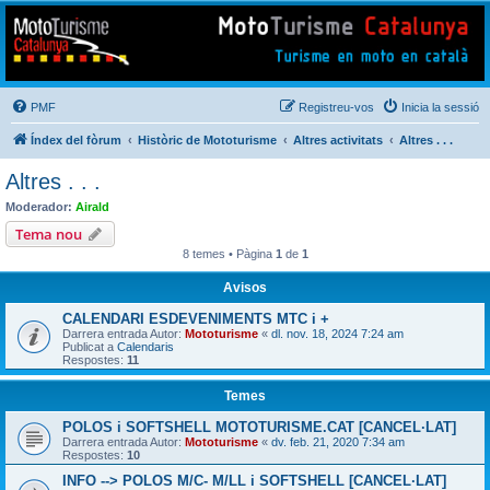
Mototurisme
Turisme en moto en català
PMF
Registreu-vos
Inicia la sessió
Índex del fòrum
Històric de Mototurisme
Altres activitats
Altres . . .
Altres . . .
Moderador:
Airald
Tema nou
8 temes • Pàgina
1
de
1
Avisos
CALENDARI ESDEVENIMENTS MTC i +
Darrera entrada Autor:
Mototurisme
«
dl. nov. 18, 2024 7:24 am
Publicat a
Calendaris
Respostes:
11
Temes
POLOS i SOFTSHELL MOTOTURISME.CAT [CANCEL·LAT]
Darrera entrada Autor:
Mototurisme
«
dv. feb. 21, 2020 7:34 am
Respostes:
10
INFO --> POLOS M/C- M/LL i SOFTSHELL [CANCEL·LAT]