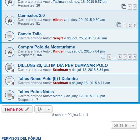
Darrera entrada Autor:
Tapiman
«
dl. nov. 18, 2019 9:57 pm
Respostes:
28
1
2
Camisetes 2.0
Darrera entrada Autor:
Albert
«
dt. des. 29, 2015 9:50 am
Respostes:
51
1
2
3
Canvio Talla
Darrera entrada Autor:
Sergi3
«
dg. oct. 25, 2015 11:46 am
Compra Polo de Mototurisme
Darrera entrada Autor:
Kinder
«
dj. set. 03, 2015 7:04 pm
Respostes:
166
1
6
7
8
9
…
DILLUNS 20, ÚLTIM DIA PER DEMANAR POLO
Darrera entrada Autor:
Steelman
«
ds. jul. 18, 2015 3:34 pm
Talles Noies Polo (II) I Definitiu
Darrera entrada Autor:
Steelman
«
dt. juny 16, 2015 8:17 am
Talles Polos Noies
Darrera entrada Autor:
Merce
«
dv. juny 12, 2015 1:30 pm
Respostes:
7
Tema nou
8 temes • Pàgina
1
de
1
Salta a
PERMISOS DEL FÒRUM