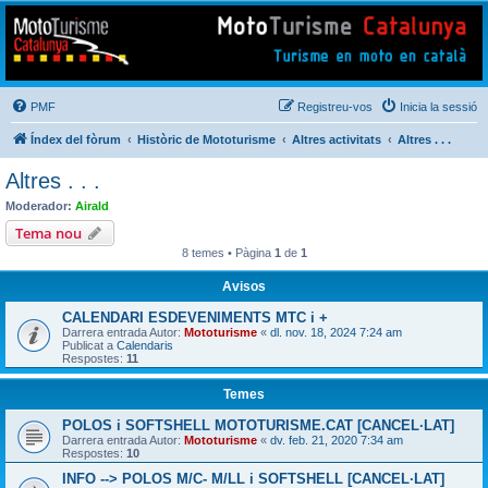
Mototurisme
Turisme en moto en català
PMF
Registreu-vos
Inicia la sessió
Índex del fòrum
Històric de Mototurisme
Altres activitats
Altres . . .
Altres . . .
Moderador:
Airald
Tema nou
8 temes • Pàgina
1
de
1
Avisos
CALENDARI ESDEVENIMENTS MTC i +
Darrera entrada Autor:
Mototurisme
«
dl. nov. 18, 2024 7:24 am
Publicat a
Calendaris
Respostes:
11
Temes
POLOS i SOFTSHELL MOTOTURISME.CAT [CANCEL·LAT]
Darrera entrada Autor:
Mototurisme
«
dv. feb. 21, 2020 7:34 am
Respostes:
10
INFO --> POLOS M/C- M/LL i SOFTSHELL [CANCEL·LAT]