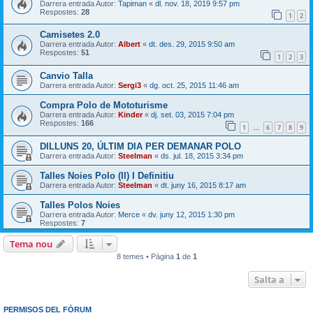
Darrera entrada Autor:
Tapiman
«
dl. nov. 18, 2019 9:57 pm
Respostes:
28
1
2
Camisetes 2.0
Darrera entrada Autor:
Albert
«
dt. des. 29, 2015 9:50 am
Respostes:
51
1
2
3
Canvio Talla
Darrera entrada Autor:
Sergi3
«
dg. oct. 25, 2015 11:46 am
Compra Polo de Mototurisme
Darrera entrada Autor:
Kinder
«
dj. set. 03, 2015 7:04 pm
Respostes:
166
1
6
7
8
9
…
DILLUNS 20, ÚLTIM DIA PER DEMANAR POLO
Darrera entrada Autor:
Steelman
«
ds. jul. 18, 2015 3:34 pm
Talles Noies Polo (II) I Definitiu
Darrera entrada Autor:
Steelman
«
dt. juny 16, 2015 8:17 am
Talles Polos Noies
Darrera entrada Autor:
Merce
«
dv. juny 12, 2015 1:30 pm
Respostes:
7
Tema nou
8 temes • Pàgina
1
de
1
Salta a
PERMISOS DEL FÒRUM