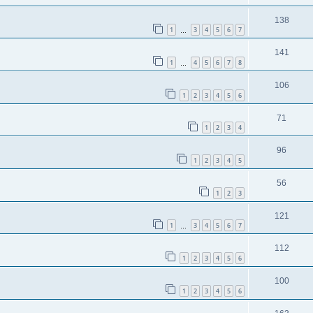
138
1
3
4
5
6
7
…
141
1
4
5
6
7
8
…
106
1
2
3
4
5
6
71
1
2
3
4
96
1
2
3
4
5
56
1
2
3
121
1
3
4
5
6
7
…
112
1
2
3
4
5
6
100
1
2
3
4
5
6