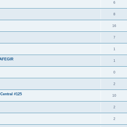
6
8
16
7
1
 AFEGIR
1
0
2
entral #125
10
2
2