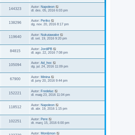
Autor:
Napoleon
144323
dl. des. 05, 2016 6:03 pm
Autor:
Periko
138296
dg. nov. 20, 2016 8:17 pm
Autor:
Nukutawake
119640
dl. set. 19, 2016 9:20 pm
Autor:
JordiPB
84815
dl. ago. 22, 2016 7:08 pm
Autor:
Ad_hoc
105094
dg. jul. 24, 2016 11:09 pm
Autor:
Minina
67900
dl. juny 20, 2016 9:44 pm
Autor:
Fredeluc
152221
dl. maig 23, 2016 11:04 pm
Autor:
Napoleon
118512
dt. abr. 19, 2016 1:15 pm
Autor:
Pere
102251
dt. març 15, 2016 6:00 pm
Autor:
Mon&mon