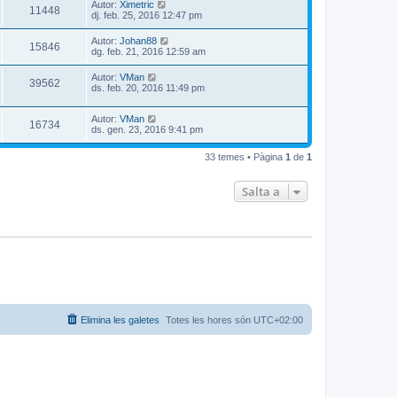
Autor:
Ximetric
11448
dj. feb. 25, 2016 12:47 pm
Autor:
Johan88
15846
dg. feb. 21, 2016 12:59 am
Autor:
VMan
39562
ds. feb. 20, 2016 11:49 pm
Autor:
VMan
16734
ds. gen. 23, 2016 9:41 pm
33 temes • Pàgina
1
de
1
Salta a
Elimina les galetes
Totes les hores són
UTC+02:00