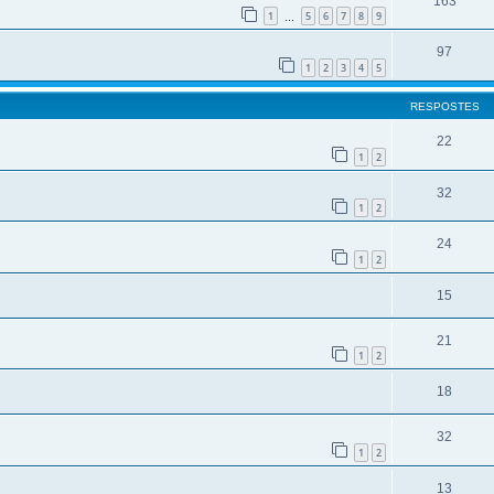
163
1
5
6
7
8
9
…
97
1
2
3
4
5
RESPOSTES
22
1
2
32
1
2
24
1
2
15
21
1
2
18
32
1
2
13