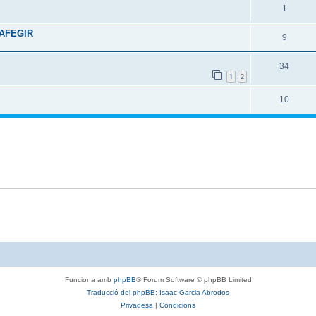
1
 AFEGIR
9
34
1
2
10
Funciona amb
phpBB
® Forum Software © phpBB Limited
Traducció del phpBB: Isaac Garcia Abrodos
Privadesa
|
Condicions