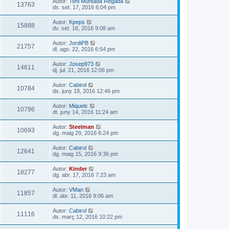
Autor:
Toni Muntada Regada
13763
ds. set. 17, 2016 6:04 pm
Autor:
Kpeps
15888
dv. set. 16, 2016 9:08 am
Autor:
JordiPB
21757
dl. ago. 22, 2016 6:54 pm
Autor:
Josep973
14611
dj. jul. 21, 2016 12:06 pm
Autor:
Cabirol
10784
ds. juny 18, 2016 12:46 pm
Autor:
Miquelc
10796
dt. juny 14, 2016 11:24 am
Autor:
Steelman
10693
dg. maig 29, 2016 6:24 pm
Autor:
Cabirol
12641
dg. maig 15, 2016 9:36 pm
Autor:
Kinder
18277
dg. abr. 17, 2016 7:23 am
Autor:
VMan
11857
dl. abr. 11, 2016 9:06 am
Autor:
Cabirol
11116
ds. març 12, 2016 10:22 pm