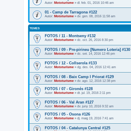
Autor:
Mototurisme
» dl. feb. 01, 2016 10:46 am
01 - Camp de Tarragona #122
Autor:
Mototurisme
» dv. gen. 08, 2016 11:58 am
TEMES
FOTOS / 11 - Montseny #132
Autor:
Mototurisme
» dc. oct. 26, 2016 8:30 pm
FOTOS / 09 - Pre-pirineu [Numero Loteria] #130
Autor:
Mototurisme
» dc. set. 14, 2016 12:46 pm
FOTOS / 12 - Collserola #133
Autor:
Mototurisme
» dg. des. 04, 2016 12:41 am
FOTOS / 08 - Baix Camp I Priorat #129
Autor:
Mototurisme
» dv. ago. 12, 2016 12:38 pm
FOTOS / 07 - Gironés #128
Autor:
Mototurisme
» dt. jul. 19, 2016 2:11 pm
FOTOS / 06 - Val Aran #127
Autor:
Mototurisme
» dv. juny 10, 2016 9:32 am
FOTOS / 05 - Osona #126
Autor:
Mototurisme
» dj. maig 19, 2016 7:41 am
FOTOS / 04 - Catalunya Central #125