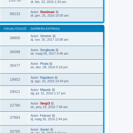
133730
dt. feb. 23, 2016 1:34 pm
Autor:
Steelman
99233
dl. gen. 25, 2016 10:05 am
VISUALITZACIÓ
DARRERA ENTRADA
Autor:
Ximetric
38800
dj. nov. 30, 2017 10:08 am
Autor:
Sergibuda
36099
dv. maig 05, 2017 6:46 am
Autor:
Pirata
30477
dv. des. 09, 2016 5:19 pm
Autor:
Napoleon
19952
dj. ago. 25, 2016 10:44 pm
Autor:
Miquelc
29521
dg. jul. 31, 2016 1:17 pm
Autor:
Sergi3
22780
dc. juny 29, 2016 7:48 am
Autor:
Feisser
37893
dj. maig 26, 2016 2:44 pm
Autor:
Xavier
20765