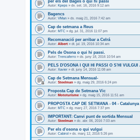
per els del Bages o qui hi passi
Autor:
Kpeps
» dv. set. 16, 2016 9:12 am
Bagencs
Autor:
VMan
» ds. maig 21, 2016 7:42 am
Cap de setmana a Reus
Autor:
MTC
» dg. jul. 31, 2016 11:07 pm
Recomanació per arribar a Celrá
Autor:
Albert
» dt. jul. 19, 2016 10:34 am
Pels de Osona o qui hi passi.
Autor:
Trencaferro
» ds. juny 18, 2016 10:54 am
PELS D'OSONA I QUI HI PASSI O S'HI VULGUI
Autor:
Xavier
» dt. juny 14, 2016 11:08 am
Cap de Setmana Mensual-
Autor:
Steelman
» dg. maig 29, 2016 6:24 pm
Proposta Cap de Setmana Vic
Autor:
Mototurisme
» dg. maig 15, 2016 11:51 am
PROPOSTA CAP DE SETMANA - 04 - Catalunya C
Autor:
MTC
» dg. març 27, 2016 7:37 pm
IMPORTANT: Canvi punt de sortida Mensual
Autor:
Steelman
» dc. abr. 06, 2016 7:03 am
Per els d'osona o qui vulgui
Autor:
Cabirol
» ds. març 12, 2016 5:26 pm