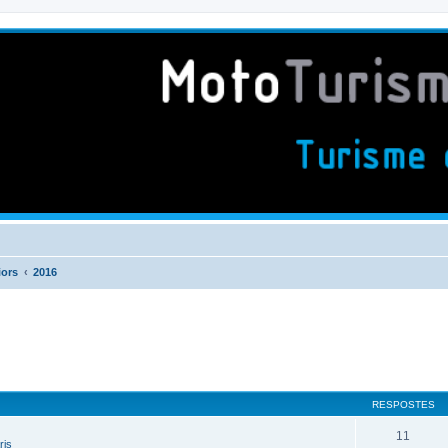
iors
2016
RESPOSTES
11
ris