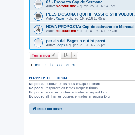
03 - Proposta Cap de Setmana
Autor:
Mototurisme
» dj. feb. 25, 2016 8:41 am
PELS D'OSONA I QUI HI PASSI O S'HI VULGUI
Autor:
Xavier
» dv. feb. 19, 2016 10:05 am
NOVA PROPOSTA: Cap de setmana de Mensual
Autor:
Mototurisme
» dl. feb. 01, 2016 11:43 am
per els del Bages o qui hi passi.....
Autor:
Kpeps
» dj. gen. 21, 2016 7:25 pm
Tema nou
Torna a l’índex del fòrum
PERMISOS DEL FÒRUM
No podeu
publicar temes nous en aquest fòrum
No podeu
respondre en temes d’aquest fòrum
No podeu
editar les vostres entrades en aquest fòrum
No podeu
eliminar les vostres entrades en aquest fòrum
Índex del fòrum