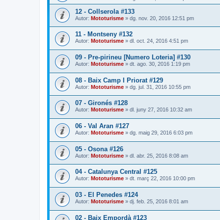
12 - Collserola #133
Autor:
Mototurisme
» dg. nov. 20, 2016 12:51 pm
11 - Montseny #132
Autor:
Mototurisme
» dl. oct. 24, 2016 4:51 pm
09 - Pre-pirineu [Numero Loteria] #130
Autor:
Mototurisme
» dt. ago. 30, 2016 1:19 pm
08 - Baix Camp I Priorat #129
Autor:
Mototurisme
» dg. jul. 31, 2016 10:55 pm
07 - Gironés #128
Autor:
Mototurisme
» dl. juny 27, 2016 10:32 am
06 - Val Aran #127
Autor:
Mototurisme
» dg. maig 29, 2016 6:03 pm
05 - Osona #126
Autor:
Mototurisme
» dl. abr. 25, 2016 8:08 am
04 - Catalunya Central #125
Autor:
Mototurisme
» dt. març 22, 2016 10:00 pm
03 - El Penedes #124
Autor:
Mototurisme
» dj. feb. 25, 2016 8:01 am
02 - Baix Empordà #123