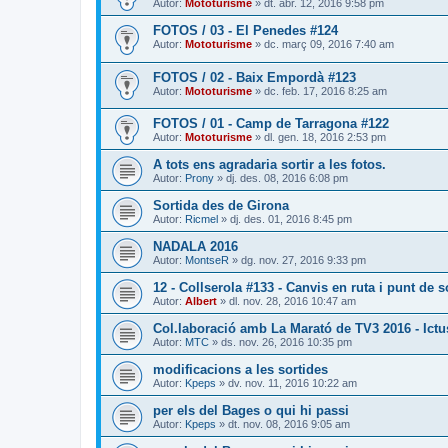
Autor:
Mototurisme
» dt. abr. 12, 2016 9:58 pm
FOTOS / 03 - El Penedes #124
Autor:
Mototurisme
» dc. març 09, 2016 7:40 am
FOTOS / 02 - Baix Empordà #123
Autor:
Mototurisme
» dc. feb. 17, 2016 8:25 am
FOTOS / 01 - Camp de Tarragona #122
Autor:
Mototurisme
» dl. gen. 18, 2016 2:53 pm
A tots ens agradaria sortir a les fotos.
Autor:
Prony
» dj. des. 08, 2016 6:08 pm
Sortida des de Girona
Autor:
Ricmel
» dj. des. 01, 2016 8:45 pm
NADALA 2016
Autor:
MontseR
» dg. nov. 27, 2016 9:33 pm
12 - Collserola #133 - Canvis en ruta i punt de so
Autor:
Albert
» dl. nov. 28, 2016 10:47 am
Col.laboració amb La Marató de TV3 2016 - Ictu
Autor:
MTC
» ds. nov. 26, 2016 10:35 pm
modificacions a les sortides
Autor:
Kpeps
» dv. nov. 11, 2016 10:22 am
per els del Bages o qui hi passi
Autor:
Kpeps
» dt. nov. 08, 2016 9:05 am