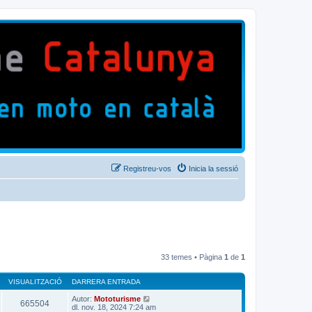
Registreu-vos
Inicia la sessió
33 temes • Pàgina
1
de
1
VISUALITZACIÓ
DARRERA ENTRADA
Autor:
Mototurisme
665504
dl. nov. 18, 2024 7:24 am