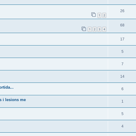
26
1
2
68
1
2
3
4
17
5
7
14
rtida...
6
s i lesions me
1
5
4