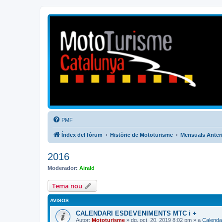
Mototurisme
Turisme en moto en català
PMF
Índex del fòrum
Històric de Mototurisme
Mensuals Anter
2016
Moderador:
Airald
Tema nou
AVISOS
CALENDARI ESDEVENIMENTS MTC i +
Autor:
Mototurisme
» dg. oct. 20, 2019 8:02 pm » a
Calenda