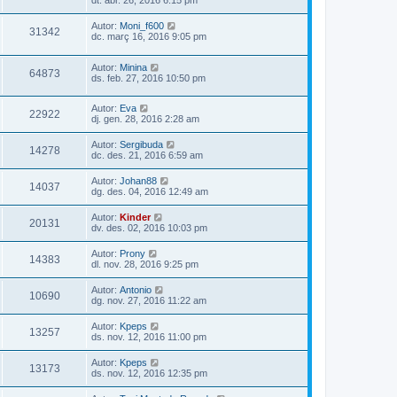
dt. abr. 26, 2016 6:15 pm
Autor:
Moni_f600
31342
dc. març 16, 2016 9:05 pm
Autor:
Minina
64873
ds. feb. 27, 2016 10:50 pm
Autor:
Eva
22922
dj. gen. 28, 2016 2:28 am
Autor:
Sergibuda
14278
dc. des. 21, 2016 6:59 am
Autor:
Johan88
14037
dg. des. 04, 2016 12:49 am
Autor:
Kinder
20131
dv. des. 02, 2016 10:03 pm
Autor:
Prony
14383
dl. nov. 28, 2016 9:25 pm
Autor:
Antonio
10690
dg. nov. 27, 2016 11:22 am
Autor:
Kpeps
13257
ds. nov. 12, 2016 11:00 pm
Autor:
Kpeps
13173
ds. nov. 12, 2016 12:35 pm