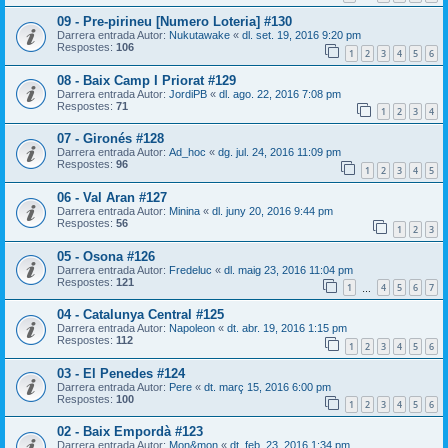
09 - Pre-pirineu [Numero Loteria] #130
Darrera entrada Autor:
Nukutawake
«
dl. set. 19, 2016 9:20 pm
Respostes:
106
1
2
3
4
5
6
08 - Baix Camp I Priorat #129
Darrera entrada Autor:
JordiPB
«
dl. ago. 22, 2016 7:08 pm
Respostes:
71
1
2
3
4
07 - Gironés #128
Darrera entrada Autor:
Ad_hoc
«
dg. jul. 24, 2016 11:09 pm
Respostes:
96
1
2
3
4
5
06 - Val Aran #127
Darrera entrada Autor:
Minina
«
dl. juny 20, 2016 9:44 pm
Respostes:
56
1
2
3
05 - Osona #126
Darrera entrada Autor:
Fredeluc
«
dl. maig 23, 2016 11:04 pm
Respostes:
121
1
4
5
6
7
…
04 - Catalunya Central #125
Darrera entrada Autor:
Napoleon
«
dt. abr. 19, 2016 1:15 pm
Respostes:
112
1
2
3
4
5
6
03 - El Penedes #124
Darrera entrada Autor:
Pere
«
dt. març 15, 2016 6:00 pm
Respostes:
100
1
2
3
4
5
6
02 - Baix Empordà #123
Darrera entrada Autor:
Mon&mon
«
dt. feb. 23, 2016 1:34 pm