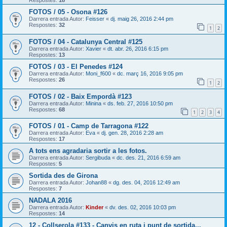
Respostes:
18
FOTOS / 05 - Osona #126
Darrera entrada Autor:
Feisser
«
dj. maig 26, 2016 2:44 pm
Respostes:
32
1
2
FOTOS / 04 - Catalunya Central #125
Darrera entrada Autor:
Xavier
«
dt. abr. 26, 2016 6:15 pm
Respostes:
13
FOTOS / 03 - El Penedes #124
Darrera entrada Autor:
Moni_f600
«
dc. març 16, 2016 9:05 pm
Respostes:
26
1
2
FOTOS / 02 - Baix Empordà #123
Darrera entrada Autor:
Minina
«
ds. feb. 27, 2016 10:50 pm
Respostes:
68
1
2
3
4
FOTOS / 01 - Camp de Tarragona #122
Darrera entrada Autor:
Eva
«
dj. gen. 28, 2016 2:28 am
Respostes:
17
A tots ens agradaria sortir a les fotos.
Darrera entrada Autor:
Sergibuda
«
dc. des. 21, 2016 6:59 am
Respostes:
5
Sortida des de Girona
Darrera entrada Autor:
Johan88
«
dg. des. 04, 2016 12:49 am
Respostes:
7
NADALA 2016
Darrera entrada Autor:
Kinder
«
dv. des. 02, 2016 10:03 pm
Respostes:
14
12 - Collserola #133 - Canvis en ruta i punt de sortida...