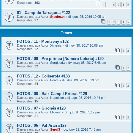
Respostes:
163
1
6
7
8
9
…
01 - Camp de Tarragona #122
Darrera entrada Autor:
Steelman
«
dl. gen. 25, 2016 10:05 am
Respostes:
97
1
2
3
4
5
Temes
FOTOS / 11 - Montseny #132
Darrera entrada Autor:
Ximetric
«
dj. nov. 30, 2017 10:08 am
Respostes:
22
1
2
FOTOS / 09 - Pre-pirineu [Numero Loteria] #130
Darrera entrada Autor:
Sergibuda
«
dv. maig 05, 2017 6:46 am
Respostes:
32
1
2
FOTOS / 12 - Collserola #133
Darrera entrada Autor:
Pirata
«
dv. des. 09, 2016 5:19 pm
Respostes:
24
1
2
FOTOS / 08 - Baix Camp I Priorat #129
Darrera entrada Autor:
Napoleon
«
dj. ago. 25, 2016 10:44 pm
Respostes:
15
FOTOS / 07 - Gironés #128
Darrera entrada Autor:
Miquelc
«
dg. jul. 31, 2016 1:17 pm
Respostes:
21
1
2
FOTOS / 06 - Val Aran #127
Darrera entrada Autor:
Sergi3
«
dc. juny 29, 2016 7:48 am