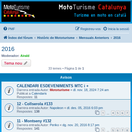
Mototurisme
Turisme en moto en català
PMF
Registreu-vos
Inicia la sessió
Índex del fòrum
Històric de Mototurisme
Mensuals Anteriors
2016
2016
Moderador:
Airald
Tema nou
33 temes • Pàgina
1
de
1
Avisos
CALENDARI ESDEVENIMENTS MTC i +
Darrera entrada Autor:
Mototurisme
«
dl. nov. 18, 2024 7:24 am
Publicat a
Calendaris
Respostes:
11
12 - Collserola #133
Darrera entrada Autor:
Napoleon
«
dl. des. 05, 2016 6:03 pm
Respostes:
138
1
4
5
6
7
…
11 - Montseny #132
Darrera entrada Autor:
Periko
«
dg. nov. 20, 2016 8:17 pm
Respostes:
141
1
5
6
7
8
…