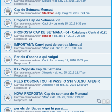
Darrera entrada Autor:
Miquelc
«
dt. juny 14, 2016 11:24 am
Respostes:
1
Cap de Setmana Mensual-
Darrera entrada Autor:
Steelman
«
dg. maig 29, 2016 6:24 pm
Proposta Cap de Setmana Vic
Darrera entrada Autor:
Cabirol
«
dg. maig 15, 2016 9:36 pm
Respostes:
2
PROPOSTA CAP DE SETMANA - 04 - Catalunya Central #125
Darrera entrada Autor:
Kinder
«
dg. abr. 17, 2016 7:23 am
Respostes:
10
IMPORTANT: Canvi punt de sortida Mensual
Darrera entrada Autor:
VMan
«
dl. abr. 11, 2016 9:06 am
Respostes:
2
Per els d'osona o qui vulgui
Darrera entrada Autor:
Cabirol
«
ds. març 12, 2016 10:22 pm
Respostes:
2
03 - Proposta Cap de Setmana
Darrera entrada Autor:
Ximetric
«
dj. feb. 25, 2016 12:47 pm
Respostes:
1
PELS D'OSONA I QUI HI PASSI O S'HI VULGUI AFEGIR
Darrera entrada Autor:
Johan88
«
dg. feb. 21, 2016 12:59 am
Respostes:
9
NOVA PROPOSTA: Cap de setmana de Mensual
Darrera entrada Autor:
VMan
«
ds. feb. 20, 2016 11:49 pm
Respostes:
34
1
2
per els del Bages o qui hi passi.....
Darrera entrada Autor:
VMan
«
ds. gen. 23, 2016 9:41 pm