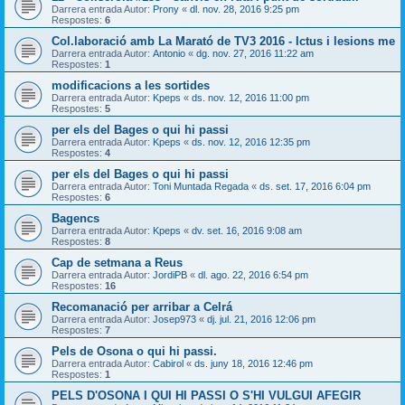
Darrera entrada Autor:
Prony
«
dl. nov. 28, 2016 9:25 pm
Respostes:
6
Col.laboració amb La Marató de TV3 2016 - Ictus i lesions me
Darrera entrada Autor:
Antonio
«
dg. nov. 27, 2016 11:22 am
Respostes:
1
modificacions a les sortides
Darrera entrada Autor:
Kpeps
«
ds. nov. 12, 2016 11:00 pm
Respostes:
5
per els del Bages o qui hi passi
Darrera entrada Autor:
Kpeps
«
ds. nov. 12, 2016 12:35 pm
Respostes:
4
per els del Bages o qui hi passi
Darrera entrada Autor:
Toni Muntada Regada
«
ds. set. 17, 2016 6:04 pm
Respostes:
6
Bagencs
Darrera entrada Autor:
Kpeps
«
dv. set. 16, 2016 9:08 am
Respostes:
8
Cap de setmana a Reus
Darrera entrada Autor:
JordiPB
«
dl. ago. 22, 2016 6:54 pm
Respostes:
16
Recomanació per arribar a Celrá
Darrera entrada Autor:
Josep973
«
dj. jul. 21, 2016 12:06 pm
Respostes:
7
Pels de Osona o qui hi passi.
Darrera entrada Autor:
Cabirol
«
ds. juny 18, 2016 12:46 pm
Respostes:
1
PELS D'OSONA I QUI HI PASSI O S'HI VULGUI AFEGIR