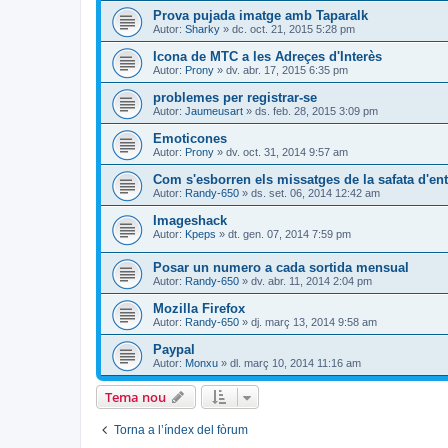
Prova pujada imatge amb Taparalk
Autor:
Sharky
» dc. oct. 21, 2015 5:28 pm
Icona de MTC a les Adreçes d'Interès
Autor:
Prony
» dv. abr. 17, 2015 6:35 pm
problemes per registrar-se
Autor:
Jaumeusart
» ds. feb. 28, 2015 3:09 pm
Emoticones
Autor:
Prony
» dv. oct. 31, 2014 9:57 am
Com s'esborren els missatges de la safata d'en
Autor:
Randy-650
» ds. set. 06, 2014 12:42 am
Imageshack
Autor:
Kpeps
» dt. gen. 07, 2014 7:59 pm
Posar un numero a cada sortida mensual
Autor:
Randy-650
» dv. abr. 11, 2014 2:04 pm
Mozilla Firefox
Autor:
Randy-650
» dj. març 13, 2014 9:58 am
Paypal
Autor:
Monxu
» dl. març 10, 2014 11:16 am
Tema nou
Torna a l’índex del fòrum