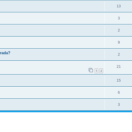
13
3
2
9
trada?
2
21
1
2
15
6
3