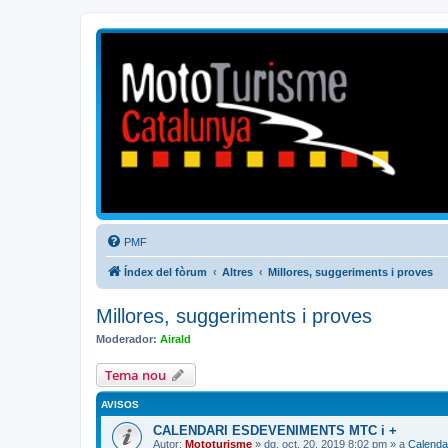
Mototurisme
Turisme en moto en català
PMF
Índex del fòrum
Altres
Millores, suggeriments i proves
Millores, suggeriments i proves
Moderador:
Airald
Tema nou
AVISOS
CALENDARI ESDEVENIMENTS MTC i +
Autor:
Mototurisme
» dg. oct. 20, 2019 8:02 pm » a
Calenda