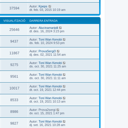
Autor:
Kpeps
37594
dt. feb. 03, 2015 10:19 am
VISUALITZACIÓ
DARRERA ENTRADA
Autor:
Alucinamaripili
25646
dl. des. 16, 2024 3:23 pm
Autor:
Toni Wan Kenobi
9437
ds. feb. 10, 2024 9:53 pm
Autor:
ProvaSergi3
11867
dj. des. 02, 2021 11:54 am
Autor:
Toni Wan Kenobi
9275
ds. oct. 30, 2021 11:25 am
Autor:
Toni Wan Kenobi
9561
ds. oct. 30, 2021 11:11 am
Autor:
Toni Wan Kenobi
10017
dt. oct. 19, 2021 12:44 pm
Autor:
Toni Wan Kenobi
8533
dt. oct. 19, 2021 10:13 am
Autor:
Prova2sergi
8986
dv. oct. 15, 2021 1:47 pm
Autor:
Toni Wan Kenobi
9827
dj. set. 16, 2021 10:28 am