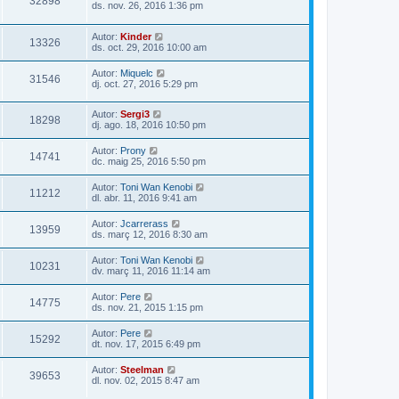
32898
ds. nov. 26, 2016 1:36 pm
Autor:
Kinder
13326
ds. oct. 29, 2016 10:00 am
Autor:
Miquelc
31546
dj. oct. 27, 2016 5:29 pm
Autor:
Sergi3
18298
dj. ago. 18, 2016 10:50 pm
Autor:
Prony
14741
dc. maig 25, 2016 5:50 pm
Autor:
Toni Wan Kenobi
11212
dl. abr. 11, 2016 9:41 am
Autor:
Jcarrerass
13959
ds. març 12, 2016 8:30 am
Autor:
Toni Wan Kenobi
10231
dv. març 11, 2016 11:14 am
Autor:
Pere
14775
ds. nov. 21, 2015 1:15 pm
Autor:
Pere
15292
dt. nov. 17, 2015 6:49 pm
Autor:
Steelman
39653
dl. nov. 02, 2015 8:47 am