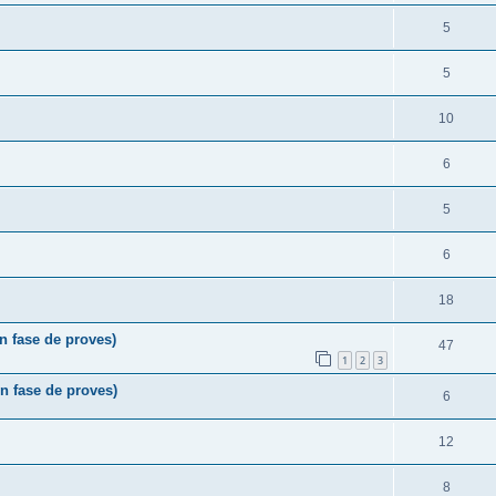
5
5
10
6
5
6
18
fase de proves)
47
1
2
3
 fase de proves)
6
12
8