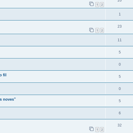
20
1
2
1
23
1
2
11
5
0
 fil
5
0
es noves"
5
6
32
1
2