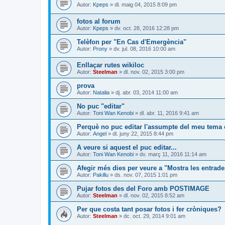
Autor:
Kpeps
» dl. maig 04, 2015 8:09 pm
fotos al forum
Autor:
Kpeps
» dv. oct. 28, 2016 12:28 pm
Telèfon per "En Cas d'Emergència"
Autor:
Prony
» dv. jul. 08, 2016 10:00 am
Enllaçar rutes wikiloc
Autor:
Steelman
» dl. nov. 02, 2015 3:00 pm
prova
Autor:
Natalia
» dj. abr. 03, 2014 11:00 am
No puc "editar"
Autor:
Toni Wan Kenobi
» dl. abr. 11, 2016 9:41 am
Perquè no puc editar l'assumpte del meu tema o
Autor:
Angel
» dl. juny 22, 2015 8:44 pm
A veure si aquest el puc editar...
Autor:
Toni Wan Kenobi
» dv. març 11, 2016 11:14 am
Afegir més dies per veure a "Mostra les entrad
Autor:
Pakillu
» ds. nov. 07, 2015 1:01 pm
Pujar fotos des del Foro amb POSTIMAGE
Autor:
Steelman
» dl. nov. 02, 2015 8:52 am
Per que costa tant posar fotos i fer cròniques?
Autor:
Steelman
» dc. oct. 29, 2014 9:01 am