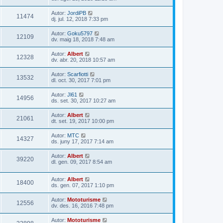
Autor:
JordiPB
11474
dj. jul. 12, 2018 7:33 pm
Autor:
Goku5797
12109
dv. maig 18, 2018 7:48 am
Autor:
Albert
12328
dv. abr. 20, 2018 10:57 am
Autor:
Scarfiotti
13532
dl. oct. 30, 2017 7:01 pm
Autor:
Jl61
14956
ds. set. 30, 2017 10:27 am
Autor:
Albert
21061
dt. set. 19, 2017 10:00 pm
Autor:
MTC
14327
ds. juny 17, 2017 7:14 am
Autor:
Albert
39220
dl. gen. 09, 2017 8:54 am
Autor:
Albert
18400
ds. gen. 07, 2017 1:10 pm
Autor:
Mototurisme
12556
dv. des. 16, 2016 7:48 pm
Autor:
Mototurisme