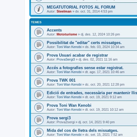
MEGATUTORIAL FOTOS AL FORUM
Autor:
Steelman
» dv. oct. 31, 2014 4:53 pm
TEMES
Accents
Autor:
Mototurisme
» dj. des. 12, 2024 10:26 pm
Possibilitat de "editar" certs missatges.
Autor:
Toni Wan Kenobi
» ds. feb. 03, 2024 10:34 am
Prova Usuari acabar de registrar
Autor:
ProvaSergi3
» dj. des. 02, 2021 11:16 am
Accés a fotografies sense estar registrat.
Autor:
Toni Wan Kenobi
» dt. ago. 17, 2021 10:46 am
Prova TWK 001
Autor:
Toni Wan Kenobi
» dc. oct. 20, 2021 12:28 pm
Edició de entrades, necessària per mantenir lli
Autor:
Toni Wan Kenobi
» dt. oct. 19, 2021 9:12 am
Prova Toni Wan Kenobi
Autor:
Toni Wan Kenobi
» dt. oct. 19, 2021 10:12 am
Prova sergi3
Autor:
Prova2sergi
» dj. oct. 14, 2021 9:40 pm
Mida del cos de lletra dels missatges.
Autor:
Toni Wan Kenobi
» dc. set. 15, 2021 7:52 am