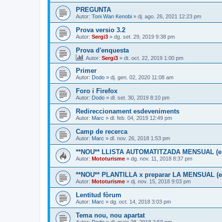
PREGUNTA
Autor:
Toni Wan Kenobi
» dj. ago. 26, 2021 12:23 pm
Prova versio 3.2
Autor:
Sergi3
» dg. set. 29, 2019 9:38 pm
Prova d'enquesta
Autor:
Sergi3
» dt. oct. 22, 2019 1:00 pm
Primer
Autor:
Dodo
» dj. gen. 02, 2020 11:08 am
Foro i Firefox
Autor:
Dodo
» dl. set. 30, 2019 8:10 pm
Redireccionament esdeveniments
Autor:
Marc
» dl. feb. 04, 2019 12:49 pm
Camp de recerca
Autor:
Marc
» dl. nov. 26, 2018 1:53 pm
**NOU** LLISTA AUTOMATITZADA MENSUAL (en 
Autor:
Mototurisme
» dg. nov. 11, 2018 8:37 pm
**NOU** PLANTILLA x preparar LA MENSUAL (en
Autor:
Mototurisme
» dj. nov. 15, 2018 9:03 pm
Lentitud fòrum
Autor:
Marc
» dg. oct. 14, 2018 3:03 pm
Tema nou, nou apartat