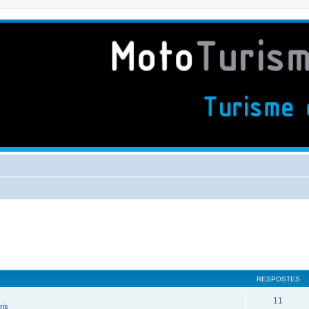
RESPOSTES
11
ris