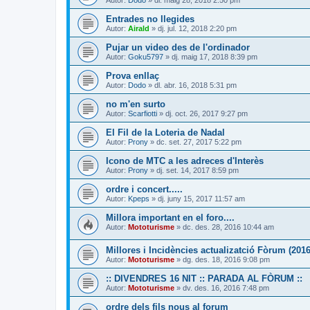
Autor:
Dodo
» dl. maig 28, 2018 2:50 pm
Entrades no llegides
Autor:
Airald
» dj. jul. 12, 2018 2:20 pm
Pujar un video des de l'ordinador
Autor:
Goku5797
» dj. maig 17, 2018 8:39 pm
Prova enllaç
Autor:
Dodo
» dl. abr. 16, 2018 5:31 pm
no m'en surto
Autor:
Scarfiotti
» dj. oct. 26, 2017 9:27 pm
El Fil de la Loteria de Nadal
Autor:
Prony
» dc. set. 27, 2017 5:22 pm
Icono de MTC a les adreces d'Interès
Autor:
Prony
» dj. set. 14, 2017 8:59 pm
ordre i concert.....
Autor:
Kpeps
» dj. juny 15, 2017 11:57 am
Millora important en el foro....
Autor:
Mototurisme
» dc. des. 28, 2016 10:44 am
Millores i Incidències actualizatció Fòrum (2016
Autor:
Mototurisme
» dg. des. 18, 2016 9:08 pm
:: DIVENDRES 16 NIT :: PARADA AL FÒRUM ::
Autor:
Mototurisme
» dv. des. 16, 2016 7:48 pm
ordre dels fils nous al forum