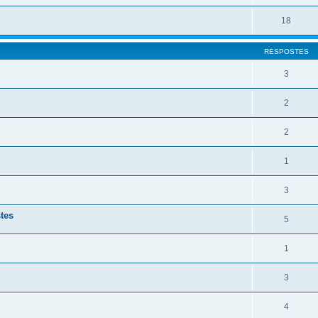
18
RESPOSTES
3
2
2
1
3
stes
5
1
3
4