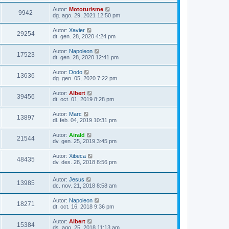
Autor:
Mototurisme
9942
dg. ago. 29, 2021 12:50 pm
Autor:
Xavier
29254
dt. gen. 28, 2020 4:24 pm
Autor:
Napoleon
17523
dt. gen. 28, 2020 12:41 pm
Autor:
Dodo
13636
dg. gen. 05, 2020 7:22 pm
Autor:
Albert
39456
dt. oct. 01, 2019 8:28 pm
Autor:
Marc
13897
dl. feb. 04, 2019 10:31 pm
Autor:
Airald
21544
dv. gen. 25, 2019 3:45 pm
Autor:
Xibeca
48435
dv. des. 28, 2018 8:56 pm
Autor:
Jesus
13985
dc. nov. 21, 2018 8:58 am
Autor:
Napoleon
18271
dt. oct. 16, 2018 9:36 pm
Autor:
Albert
15384
ds. ago. 25, 2018 11:13 am